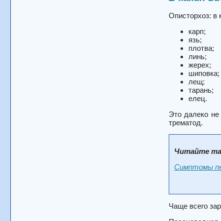
Описторхоз: в 
карп;
язь;
плотва;
линь;
жерех;
шиповка;
лещ;
тарань;
елец.
Это далеко не 
трематод.
Читайте та
Симптомы печ
Чаще всего зар