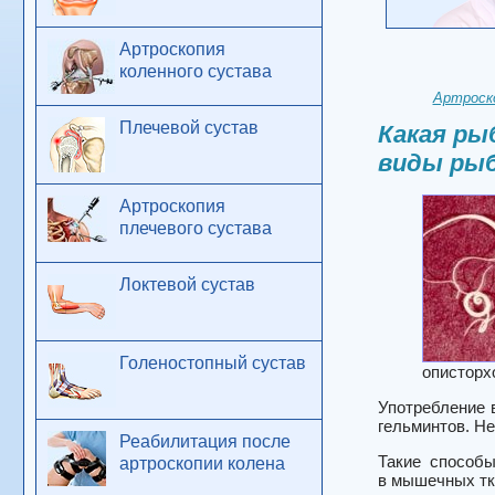
Артроскопия
коленного сустава
Артроск
Плечевой сустав
Какая ры
виды рыб
Артроскопия
плечевого сустава
Локтевой сустав
Голеностопный сустав
описторх
Употребление 
гельминтов. Н
Реабилитация после
Такие способы
артроскопии колена
в мышечных тка