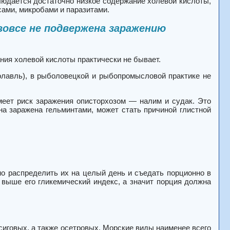
людается достаточно низкое содержание холевой кислоты,
ами, микробами и паразитами.
вовсе не подвержена заражению
ния холевой кислоты практически не бывает.
голавль), в рыболовецкой и рыбопромысловой практике не
еет риск заражения описторхозом — налим и судак. Это
а заражена гельминтами, может стать причиной глистной
о распределить их на целый день и съедать порционно в
 выше его гликемический индекс, а значит порция должна
сиговых, а также осетровых. Морские виды наименее всего