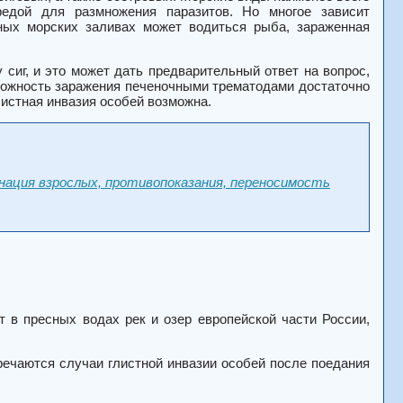
средой для размножения паразитов. Но многое зависит
еных морских заливах может водиться рыба, зараженная
 сиг, и это может дать предварительный ответ на вопрос,
можность заражения печеночными трематодами достаточно
листная инвазия особей возможна.
инация взрослых, противопоказания, переносимость
т в пресных водах рек и озер европейской части России,
речаются случаи глистной инвазии особей после поедания