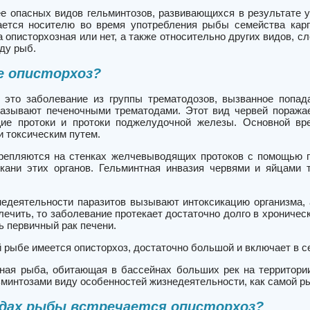
е опасных видов гельминтозов, развивающихся в результате у
ется носителю во время употребления рыбы семейства карп
 описторхозная или нет, а также относительно других видов, 
ду рыб.
е описторхоз?
это заболевание из группы трематодозов, вызванное попадан
азывают печеночными трематодами. Этот вид червей поража
ие протоки и протоки поджелудочной железы. Основной вре
и токсическим путем.
репляются на стенках желчевыводящих протоков с помощью пр
кани этих органов. Гельминтная инвазия червями и яйцами
едеятельности паразитов вызывают интоксикацию организма, 
лечить, то заболевание протекает достаточно долго в хроничес
ь первичный рак печени.
й рыбе имеется описторхоз, достаточно большой и включает в 
ная рыба, обитающая в бассейнах больших рек на территории 
минтозами виду особенностей жизнедеятельности, как самой ры
идах рыбы встречается описторхоз?