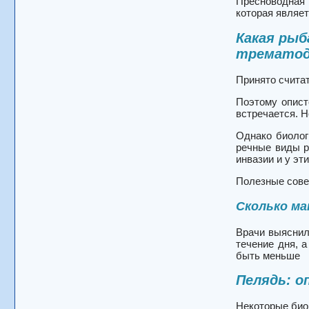
Пресноводная 
которая являе
Какая рыб
трематод
Принято считат
Поэтому опист
встречается. Н
Однако биолог
речные виды р
инвазии и у эт
Полезные сов
Сколько ма
Врачи выяснил
течение дня, 
быть меньше
Пелядь: о
Некоторые биол