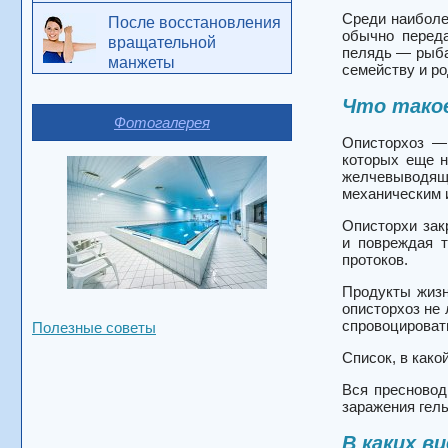
Среди наиболе
После восстановления
обычно переда
вращательной
пелядь — рыба
манжеты
семейству и ро
Что тако
Фотогалерея
Описторхоз — 
которых еще н
желчевыводящ
механическим 
Описторхи зак
и повреждая т
протоков.
Продукты жизн
описторхоз не 
спровоцироват
Полезные советы
Список, в како
Вся пресновод
заражения гель
В каких в