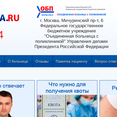
г. Москва, Мичуринский пр-т, 6
Федеральное государственное
бюджетное учреждение
4
"Оъединенная больница с
поликлиникой" Управления делами
Президента Российской Федерации
ы
О больнице
Отзывы
Памятка пациенту
Вопрос-отве