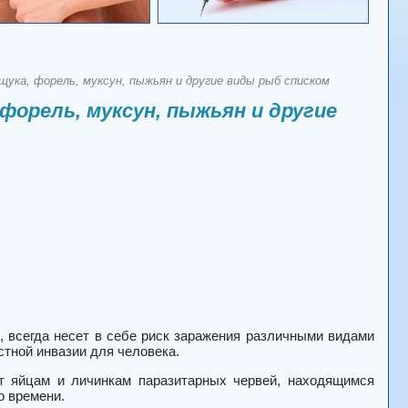
щука, форель, муксун, пыжьян и другие виды рыб списком
 форель, муксун, пыжьян и другие
, всегда несет в себе риск заражения различными видами
тной инвазии для человека.
ют яйцам и личинкам паразитарных червей, находящимся
о времени.