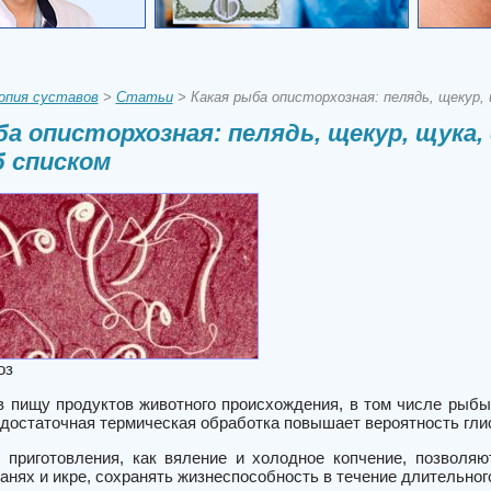
опия суставов
>
Статьи
> Какая рыба описторхозная: пелядь, щекур, 
ба описторхозная: пелядь, щекур, щука,
 списком
оз
в пищу продуктов животного происхождения, в том числе рыбы
едостаточная термическая обработка повышает вероятность глис
 приготовления, как вяление и холодное копчение, позволя
нях и икре, сохранять жизнеспособность в течение длительног