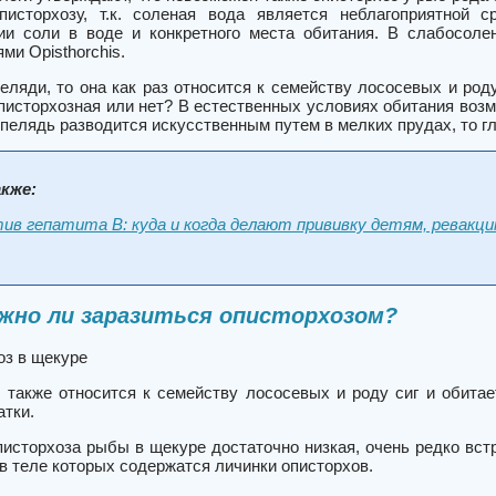
писторхозу, т.к. соленая вода является неблагоприятной 
ии соли в воде и конкретного места обитания. В слабосол
ми Opisthorchis.
еляди, то она как раз относится к семейству лососевых и роду
писторхозная или нет? В естественных условиях обитания воз
 пелядь разводится искусственным путем в мелких прудах, то г
кже:
ив гепатита В: куда и когда делают прививку детям, ревакц
жно ли заразиться описторхозом?
оз в щекуре
 также относится к семейству лососевых и роду сиг и обитае
атки.
писторхоза рыбы в щекуре достаточно низкая, очень редко вст
в теле которых содержатся личинки описторхов.