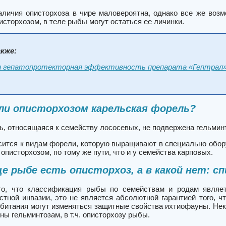
аличия описторхоза в чире маловероятна, однако все же воз
сторхозом, в теле рыбы могут остаться ее личинки.
кже:
и гепатопротекторная эффективность препарата «Гептрал»: 
ли описторхозом карельская форель?
, относящаяся к семейству лососевых, не подвержена гельмин
осится к видам форели, которую выращивают в специально обо
описторхозом, по тому же пути, что и у семейства карповых.
ще рыбе есть описторхоз, а в какой нет: сп
то, что классификация рыбы по семействам и родам являет
стной инвазии, это не является абсолютной гарантией того, ч
обитания могут изменяться защитные свойства ихтиофауны. Нек
ы гельминтозам, в т.ч. описторхозу рыбы.