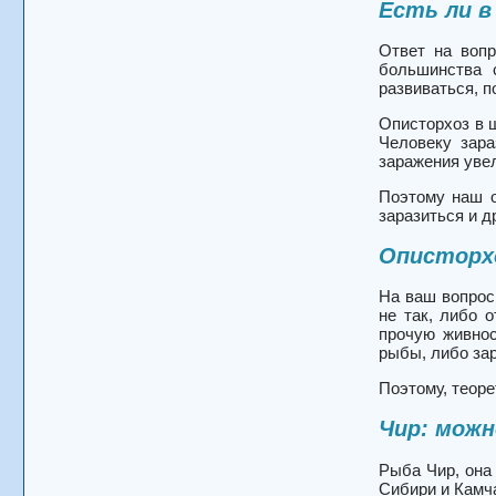
Есть ли в
Ответ на вопр
большинства 
развиваться, п
Описторхоз в 
Человеку зара
заражения увел
Поэтому наш о
заразиться и д
Описторхо
На ваш вопрос
не так, либо 
прочую живнос
рыбы, либо зар
Поэтому, теоре
Чир: можн
Рыба Чир, она 
Сибири и Камч