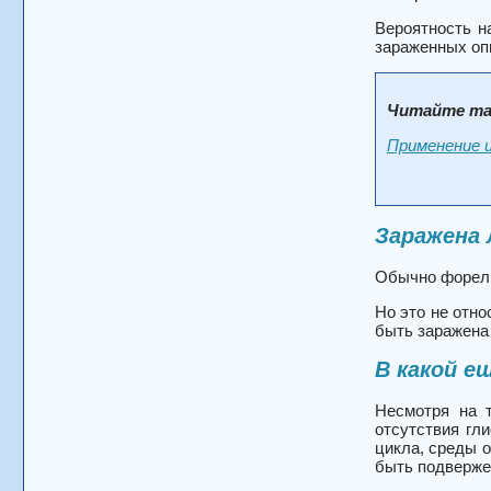
Вероятность н
зараженных опи
Читайте та
Применение 
Заражена 
Обычно форель
Но это не отн
быть заражена 
В какой е
Несмотря на 
отсутствия гли
цикла, среды 
быть подвержен