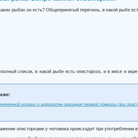
каких рыбах он есть? Общепринятый перечень, в какой рыбе ес
полный список, в какой рыбе есть описторхоз, и в мясе и икр
кже:
еночной колики и алгоритм оказания первой помощи при прис
ажение описторхами у человека происходит при употреблении в 