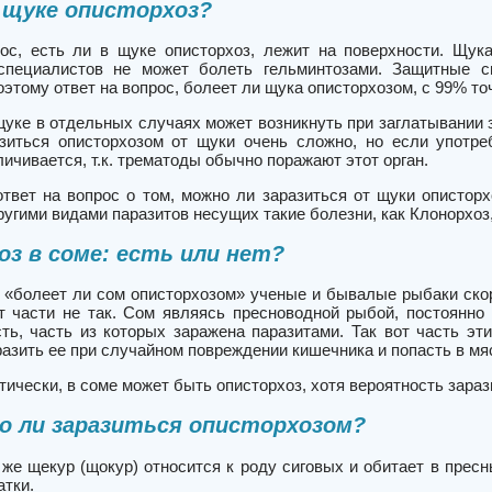
 щуке описторхоз?
ос, есть ли в щуке описторхоз, лежит на поверхности. Щу
специалистов не может болеть гельминтозами. Защитные св
оэтому ответ на вопрос, болеет ли щука описторхозом, с 99% т
щуке в отдельных случаях может возникнуть при заглатывании 
зиться описторхозом от щуки очень сложно, но если употр
ичивается, т.к. трематоды обычно поражают этот орган.
твет на вопрос о том,
можно ли заразиться от щуки опистор
ругими видами паразитов несущих такие болезни, как Клонорхо
з в соме: есть или нет?
 «болеет ли сом описторхозом» ученые и бывалые рыбаки скоре
от части не так. Сом являясь пресноводной рыбой, постоянно
ть, часть из которых заражена паразитами. Так вот часть эт
азить ее при случайном повреждении кишечника и попасть в мя
тически, в соме может быть описторхоз, хотя вероятность зараз
о ли заразиться описторхозом?
же щекур (щокур) относится к роду сиговых и обитает в пресны
атки.