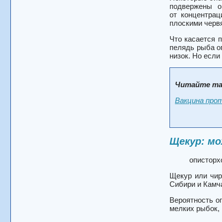
подвержены о
от концентрац
плоскими червя
Что касается п
пелядь рыба о
низок. Но если
Читайте та
Вакцина прот
Щекур: мо
описторх
Щекур или чир
Сибири и Камч
Вероятность о
мелких рыбок, 