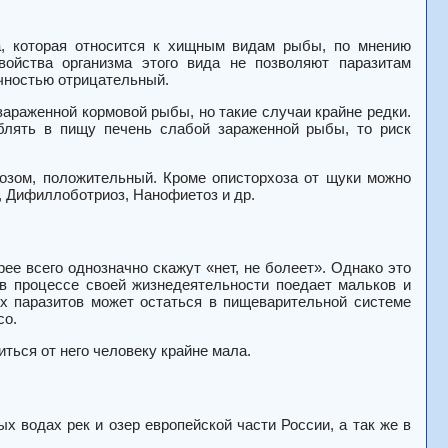
ка, которая относится к хищным видам рыбы, по мнению
ойства организма этого вида не позволяют паразитам
очностью отрицательный.
зараженной кормовой рыбы, но такие случаи крайне редки.
еблять в пищу печень слабой зараженной рыбы, то риск
хозом
, положительный. Кроме описторхоза от щуки можно
з, Дифиллоботриоз, Нанофиетоз и др.
е всего однозначно скажут «нет, не болеет». Однако это
 в процессе своей жизнедеятельности поедает мальков и
их паразитов может остаться в пищеварительной системе
со.
иться от него человеку крайне мала.
х водах рек и озер европейской части России, а так же в