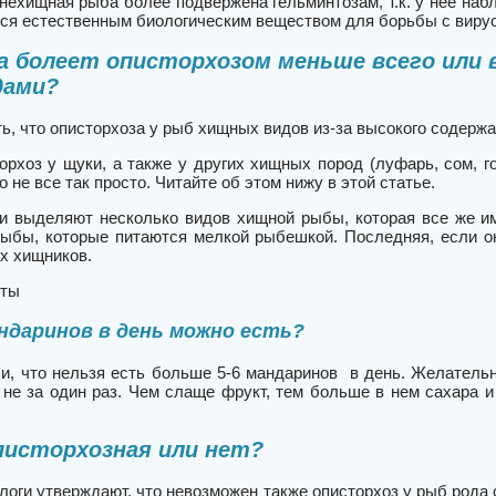
нехищная рыба более подвержена гельминтозам, т.к. у нее наб
тся естественным биологическим веществом для борьбы с вирус
а болеет описторхозом меньше всего или 
ами?
ь, что описторхоза у рыб хищных видов из-за высокого содержа
орхоз у щуки, а также у других хищных пород (луфарь, сом, 
о не все так просто. Читайте об этом нижу в этой статье.
и выделяют несколько видов хищной рыбы, которая все же им
ыбы, которые питаются мелкой рыбешкой. Последняя, если он
их хищников.
еты
ндаринов в день можно есть?
и, что нельзя есть больше
5-6 мандаринов в день
. Желательн
а
не за один раз
. Чем слаще фрукт, тем больше в нем сахара и
писторхозная или нет?
оги утверждают, что невозможен также описторхоз у рыб рода 