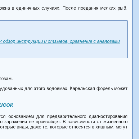
можна в единичных случаях. После поедания мелких рыб,
обзор инструкции и отзывов, сравнение с аналогами
тозам.
рудованных для этого водоемах. Карельская форель может
исок
ся основанием для предварительного диагностирования
то заражения не произойдет. В зависимости от жизненного
оторые виды, даже те, которые относятся к хищным, могут