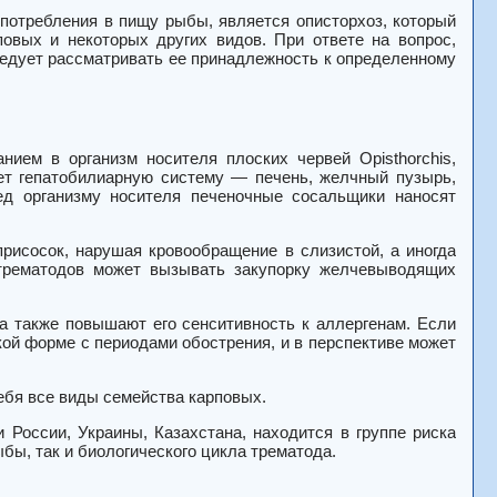
потребления в пищу рыбы, является описторхоз, который
овых и некоторых других видов. При ответе на вопрос,
следует рассматривать ее принадлежность к определенному
ием в организм носителя плоских червей Opisthorchis,
ет гепатобилиарную систему — печень, желчный пузырь,
д организму носителя печеночные сосальщики наносят
исосок, нарушая кровообращение в слизистой, а иногда
 трематодов может вызывать закупорку желчевыводящих
а также повышают его сенситивность к аллергенам. Если
кой форме с периодами обострения, и в перспективе может
себя все виды семейства карповых.
России, Украины, Казахстана, находится в группе риска
бы, так и биологического цикла трематода.