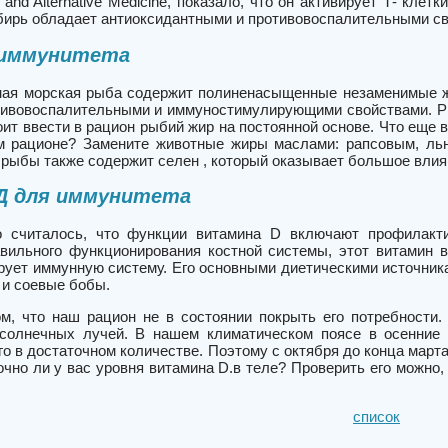
and Alternative Medicine, показало, что он активирует Т- кле
мбирь обладает антиоксидантными и противовоспалительными с
 иммунитета
ая морская рыба содержит полиненасыщенные незаменимые жи
ивовоспалительными и иммуностимулирующими свойствами. Рыб
оит ввести в рацион рыбий жир на постоянной основе. Что еще
м рационе? Замените животные жиры маслами: рапсовым, ль
 рыбы также содержит селен , который оказывает большое вли
Д для иммунитета
о считалось, что функции витамина D включают профилакти
вильного функционирования костной системы, этот витамин в
рует иммунную систему. Его основными диетическими источник
 и соевые бобы.
м, что наш рацион не в состоянии покрыть его потребности.
 солнечных лучей. В нашем климатическом поясе в осенние
го в достаточном количестве. Поэтому с октября до конца мар
очно ли у вас уровня витамина D.в теле? Проверить его можно,
список