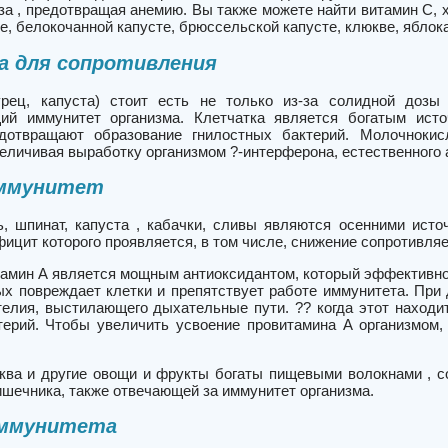
а , предотвращая анемию. Вы также можете найти витамин С, хо
е, белокочанной капусте, брюссельской капусте, клюкве, яблока
а для сопротивления
гурец, капуста) стоит есть не только из-за солидной доз
ий иммунитет организма. Клетчатка является богатым исто
едотвращают образование гнилостных бактерий. Молочноки
еличивая выработку организмом ?-интерферона, естественного 
иммунитет
ь, шпинат, капуста , кабачки, сливы являются осенними ист
фицит которого проявляется, в том числе, снижение сопротивля
итамин А является мощным антиоксидантом, который эффективн
ых повреждает клетки и препятствует работе иммунитета. Пр
телия, выстилающего дыхательные пути. ?? когда этот находит
терий. Чтобы увеличить усвоение провитамина А организмом,
ыква и другие овощи и фрукты богаты пищевыми волокнами , 
шечника, также отвечающей за иммунитет организма.
иммунитета