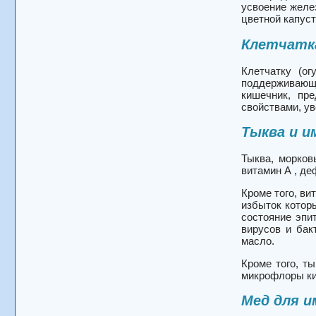
усвоение желез
цветной капуст
Клетчатк
Клетчатку (о
поддерживающ
кишечник, пр
свойствами, ув
Тыква и 
Тыква, морков
витамин А , де
Кроме того, в
избыток котор
состояние эпи
вирусов и бак
масло.
Кроме того, т
микрофлоры ки
Мед для 