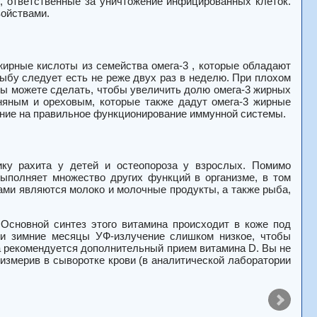
тки, ответственные за уничтожение инфицированных клеток.
войствами.
рные кислоты из семейства омега-3 , которые обладают
у следует есть не реже двух раз в неделю. При плохом
 вы можете сделать, чтобы увеличить долю омега-3 жирных
няным и ореховым, которые также дадут омега-3 жирные
яние на правильное функционирование иммунной системы.
ку рахита у детей и остеопороза у взрослых. Помимо
ыполняет множество других функций в организме, в том
ами являются молоко и молочные продукты, а также рыба,
 Основной синтез этого витамина происходит в коже под
 и зимние месяцы УФ-излучение слишком низкое, чтобы
та рекомендуется дополнительный прием витамина D. Вы не
 измерив в сыворотке крови (в аналитической лаборатории