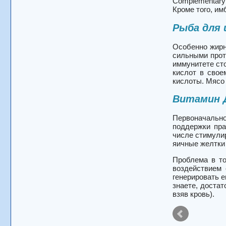
Complementary 
Кроме того, и
Рыба для
Особенно жирн
сильными прот
иммунитете ст
кислот в свое
кислоты. Мясо
Витамин 
Первоначальн
поддержки пра
числе стимули
яичные желтки
Проблема в то
воздействием
генерировать е
знаете, достат
взяв кровь).