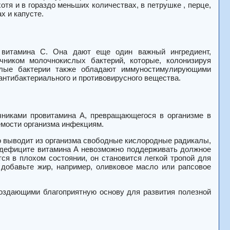
тя и в гораздо меньших количествах, в петрушке , перце,
х и капусте.
ы витамина С. Она дают еще один важный ингредиент,
чником молочнокислых бактерий, которые, колонизируя
слые бактерии также обладают иммуностимулирующими
антибактериального и противовирусного вещества.
очниками провитамина А, превращающегося в организме в
емости организма инфекциям.
о выводит из организма свободные кислородные радикалы,
и дефиците витамина А невозможно поддерживать должное
ся в плохом состоянии, он становится легкой тропой для
 добавьте жир, например, оливковое масло или рапсовое
создающими благоприятную основу для развития полезной