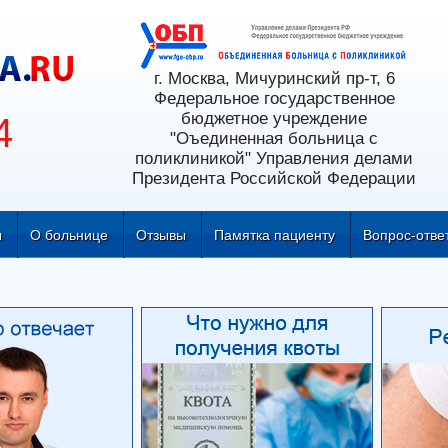
г. Москва, Мичуринский пр-т, 6
Федеральное государственное
бюджетное учреждение
4
"Оъединенная больница с
поликлиникой" Управления делами
Президента Российской Федерации
ы
О больнице
Отзывы
Памятка пациенту
Вопрос-отве