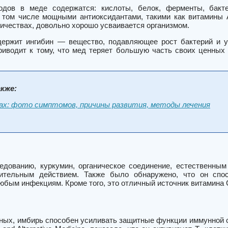
одов в меде содержатся: кислоты, белок, ферменты, бакт
 том числе мощными антиоксидантами, такими как витамины А 
ичествах, довольно хорошо усваивается организмом.
держит ингибин — вещество, подавляющее рост бактерий и 
риводит к тому, что мед теряет большую часть своих ценных 
кже:
бах: фото симптомов, причины развития, методы лечения
едованию, куркумин, органическое соединение, естественны
лительным действием. Также было обнаружено, что он спо
юбым инфекциям. Кроме того, это отличный источник витамина С
ных, имбирь способен усиливать защитные функции иммунной с