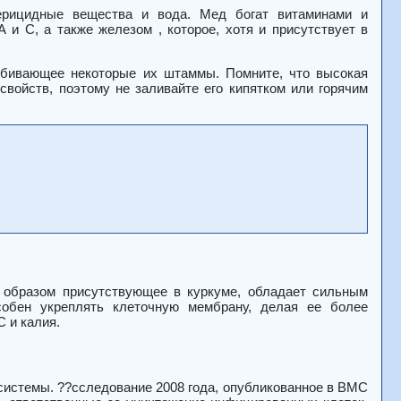
ерицидные вещества и вода. Мед богат витаминами и
и С, а также железом , которое, хотя и присутствует в
убивающее некоторые их штаммы. Помните, что высокая
свойств, поэтому не заливайте его кипятком или горячим
м образом присутствующее в куркуме, обладает сильным
собен укреплять клеточную мембрану, делая ее более
 и калия.
истемы. ??сследование 2008 года, опубликованное в BMC