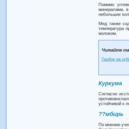
Помимо углев
минералами, в
небольших кол
Мед также со
температура п
молоком.
Читайте та
Грибок на гу
Куркума
Согласно иссл
противовоспа
устойчивой к л
??мбирь
По мнению уче