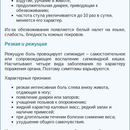
вздутие, урчание в животе;
продолжительная диарея, приводящая к
обезвоживанию;
частота стула увеличивается до 10 раз в сутки,
меняется его характер.
Из-за обезвоживания появляется белый налет на языке,
слабость, бледность кожных покровов.
Резкая и режущая
Режущую боль провоцирует сигмоидит – самостоятельное
или сопровождающее воспаление сигмовидной кишки.
Насчитывают четыре вида заболевания по характеру
поражения органа. Поэтому симптомы варьируются.
Характерные признаки:
резкая интенсивная боль слева внизу живота,
отдающая в ногу;
появление диареи или запоров;
учащение позывов к опорожнению;
жидкий характер каловых масс, редкий запах и
наличие примесей;
при длительном течении болезни снижение веса;
ухудшение общего самочувствия.