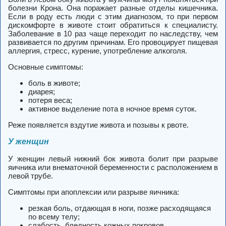
болезни Крона. Она поражает разные отделы кишечника.
Если в роду есть люди с этим диагнозом, то при первом
дискомфорте в животе стоит обратиться к специалисту.
Заболевание в 10 раз чаще переходит по наследству, чем
развивается по другим причинам. Его провоцирует пищевая
аллергия, стресс, курение, употребление алкоголя.
Основные симптомы:
боль в животе;
диарея;
потеря веса;
активное выделение пота в ночное время суток.
Реже появляется вздутие живота и позывы к рвоте.
У женщин
У женщин левый нижний бок живота болит при разрыве
яичника или внематочной беременности с расположением в
левой трубе.
Симптомы при апоплексии или разрыве яичника:
резкая боль, отдающая в ноги, позже расходящаяся
по всему телу;
слабость, бледность кожных покровов.