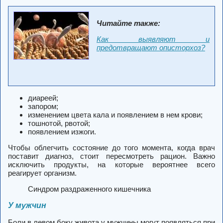
Читайте также:
Как выявляют и
предотвращают описторхоз?
диареей;
запором;
изменением цвета кала и появлением в нем крови;
тошнотой, рвотой;
появлением изжоги.
Чтобы облегчить состояние до того момента, когда врач
поставит диагноз, стоит пересмотреть рацион. Важно
исключить продукты, на которые вероятнее всего
реагирует организм.
Синдром раздраженного кишечника
У мужчин
Боли в левом боку живота у мужчины могут появляться при