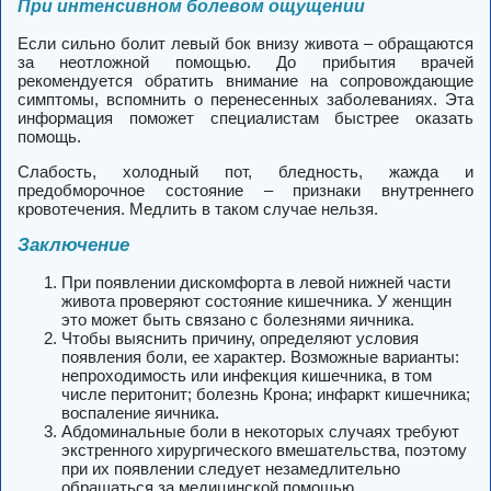
При интенсивном болевом ощущении
Если сильно болит левый бок внизу живота – обращаются
за неотложной помощью. До прибытия врачей
рекомендуется обратить внимание на сопровождающие
симптомы, вспомнить о перенесенных заболеваниях. Эта
информация поможет специалистам быстрее оказать
помощь.
Слабость, холодный пот, бледность, жажда и
предобморочное состояние – признаки внутреннего
кровотечения. Медлить в таком случае нельзя.
Заключение
При появлении дискомфорта в левой нижней части
живота проверяют состояние кишечника. У женщин
это может быть связано с болезнями яичника.
Чтобы выяснить причину, определяют условия
появления боли, ее характер. Возможные варианты:
непроходимость или инфекция кишечника, в том
числе перитонит; болезнь Крона; инфаркт кишечника;
воспаление яичника.
Абдоминальные боли в некоторых случаях требуют
экстренного хирургического вмешательства, поэтому
при их появлении следует незамедлительно
обращаться за медицинской помощью.