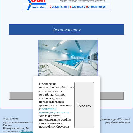
Фотогалерея
Продолжая
пользоваться сайтом, вы
соглашаетесь на
обработку файлов
Полная версия
cookie и других
пользовательских
Понятно
данных в соответствии
с
политикой
конфиденциальности
.
Заблокировать
использование cookies
© 2010-2026
Дизайн-студия Website-it
Артроскопия коленного сустава
разработка веб-сайта
сайтом можно в
Москва
настройках браузера.
Пользуясь сайтом, Вы
соглашаетесь с
"Политикой