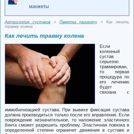
манжеты
Артроскопия суставов
>
Памятка пациенту
> Как лечить
травму колена
Как лечить травму колена
Если
коленный
сустав
серьезно
травмирован,
то первая
процедура по
его лечению
будет
связана с
иммобилизацией сустава. При вывихе фиксация сустава
должна производиться только после его вправления. Если
повреждение незначительное, то наложение эластичного
бинта сможет разрешить проблему. Эластичная повязка в
определенной степени ограничит движения в суставе и