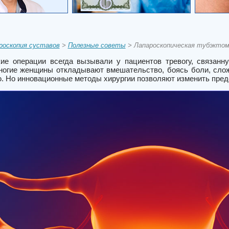
оскопия суставов
>
Полезные советы
> Лапароскопическая тубэктом
кие операции всегда вызывали у пациентов тревогу, связа
огие женщины откладывают вмешательство, боясь боли, сло
. Но инновационные методы хирургии позволяют изменить предс