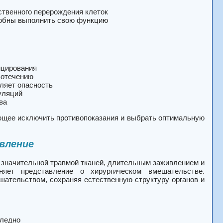
ственного перерождения клеток
собны выполнить свою функцию
ицирования
вотечению
ляет опасность
уляций
ва
ющее исключить противопоказания и выбрать оптимальную
вление
 значительной травмой тканей, длительным заживлением и
няет представление о хирургическом вмешательстве.
ательством, сохраняя естественную структуру органов и
следно