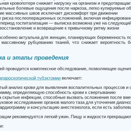
ная кровопотеря снижает нагрузку на организм и предотвраща
ельные болевые ощущения после наркоза, легко купируемые 
ие массивных швов исключает дискомфорт при движении
 риска послеоперационных осложнений, включая инфицировани
 период госпитализации — выписка возможна уже на следующи
восстановление и возвращение к привычному ритму жизни
особенно актуальна для женщин, планирующих беременность пос
 массивному рубцеванию тканей, что снижает вероятность 
а и этапы проведения
ей проводится комплексное обследование, позволяющее оценит
апароскопической тубэктомии
включает:
тый анализ крови для выявления воспалительных процессов и 
рамму, определяющую способность крови к свертыванию
а скрытые инфекции, способные вызвать осложнения после вм
уковое исследование органов малого таза для уточнения диагно
ардиограмму и консультацию анестезиолога, если есть заболе
рации рекомендуется легкий ужин. Пищу и жидкости прекращают
и: