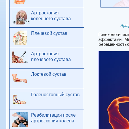
Артроскопия
коленного сустава
Артр
Плечевой сустав
Гинекологичес
эффектами. Мн
беременностью
Артроскопия
плечевого сустава
Локтевой сустав
Голеностопный сустав
Реабилитация после
артроскопии колена