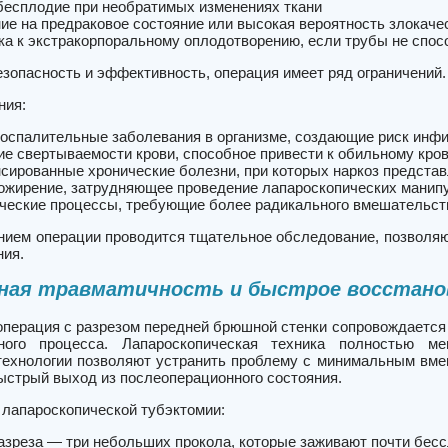
бесплодие при необратимых изменениях ткани
ие на предраковое состояние или высокая вероятность злокаче
ка к экстракорпоральному оплодотворению, если трубы не спо
зопасность и эффективность, операция имеет ряд ограничений.
ния:
оспалительные заболевания в организме, создающие риск инф
е свертываемости крови, способное привести к обильному кро
сированные хронические болезни, при которых наркоз представ
ожирение, затрудняющее проведение лапароскопических манип
ческие процессы, требующие более радикального вмешательст
нием операции проводится тщательное обследование, позволя
ния.
ная травматичность и быстрое восстано
операция с разрезом передней брюшной стенки сопровождается
ного процесса. Лапароскопическая техника полностью ме
ехнологии позволяют устранить проблему с минимальным вмеш
ыстрый выход из послеоперационного состояния.
лапароскопической тубэктомии:
азреза — три небольших прокола, которые заживают почти бес