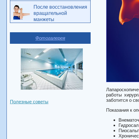
После восстановления
вращательной
манжеты
Фотогалерея
Лапароскопичес
работы хирург
заботится о св
Полезные советы
Показания к оп
Внематоч
Гидросал
Пиосальп
Хроничес