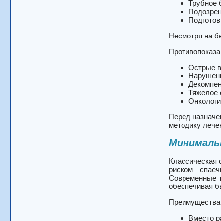
Трубное 
Подозрен
Подготов
Несмотря на бе
Противопоказа
Острые в
Нарушени
Декомпен
Тяжелое 
Онкологи
Перед назначе
методику лече
Минималь
Классическая 
риском спаеч
Современные т
обеспечивая б
Преимущества 
Вместо р