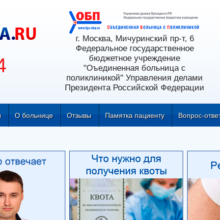
г. Москва, Мичуринский пр-т, 6
Федеральное государственное
бюджетное учреждение
4
"Оъединенная больница с
поликлиникой" Управления делами
Президента Российской Федерации
ы
О больнице
Отзывы
Памятка пациенту
Вопрос-отве