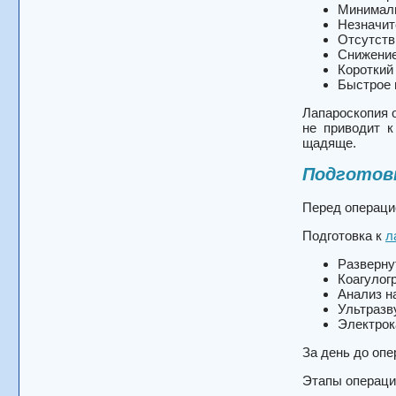
Минималь
Незначит
Отсутств
Снижение
Короткий
Быстрое 
Лапароскопия 
не приводит к
щадяще.
Подготовк
Перед операци
Подготовка к
л
Разверну
Коагулог
Анализ н
Ультразв
Электрок
За день до опе
Этапы операци