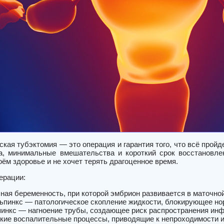
кая тубэктомия — это операция и гарантия того, что всё прой
а, минимальные вмешательства и короткий срок восстановл
оём здоровье и не хочет терять драгоценное время.
ерации:
ная беременность, при которой эмбрион развивается в маточной
ьпинкс — патологическое скопление жидкости, блокирующее н
инкс — нагноение трубы, создающее риск распространения ин
кие воспалительные процессы, приводящие к непроходимости и