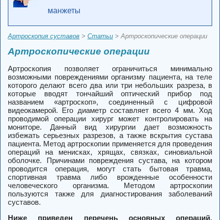
манжеты
Артроскопия суставов
>
Статьи
> Артроскопические операции
Артроскопические операции
Артроскопия
позволяет ограничиться минимально
возможными повреждениями организму пациента, на теле
которого делают всего два или три небольших разреза, в
которые вводят тончайший оптический прибор под
названием
«артроскоп»
, соединенный с цифровой
видеокамерой. Его диаметр составляет всего 4 мм. Ход
проводимой операции хирург может контролировать на
мониторе. Данный вид хирургии дает возможность
избежать серьезных разрезов, а также вскрытия сустава
пациента. Метод
артроскопии
применяется для проведения
операций на менисках
, хрящах, связках, синовиальной
оболочке. Причинами повреждения сустава, на котором
проводится операция, могут стать бытовая травма,
спортивная травма либо врожденные особенности
человеческого организма. Методом
артроскопии
пользуются также для диагностирования заболеваний
суставов.
Ниже приведен перечень основных операций,