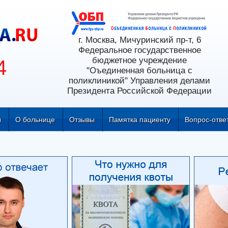
г. Москва, Мичуринский пр-т, 6
Федеральное государственное
бюджетное учреждение
4
"Оъединенная больница с
поликлиникой" Управления делами
Президента Российской Федерации
ы
О больнице
Отзывы
Памятка пациенту
Вопрос-отве