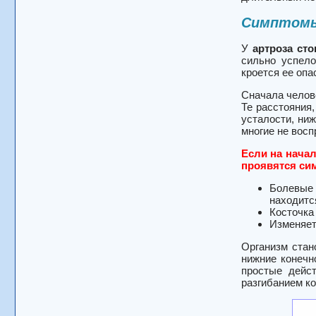
Симптомы
У
артроза ст
сильно успело
кроется ее опа
Сначала челове
Те расстояния
усталости, ни
многие не восп
Если на начал
проявятся сим
Болевые 
находитс
Косточка
Изменяет
Организм стан
нижние конечн
простые дейст
разгибанием ко