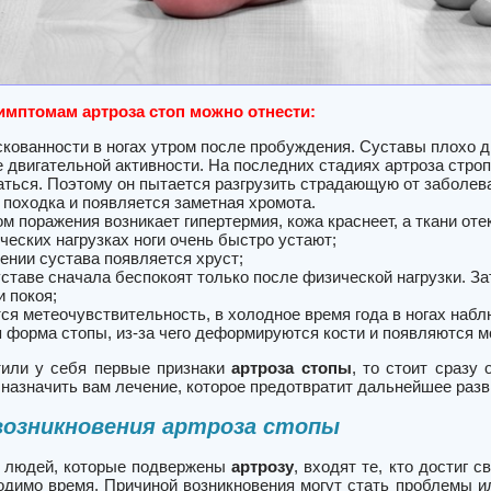
симптомам
артроза
стоп можно отнести:
скованности в ногах утром после пробуждения. Суставы плохо д
 двигательной активности. На последних стадиях артроза стро
аться. Поэтому он пытается разгрузить страдающую от заболеван
 походка и появляется заметная хромота.
м поражения возникает гипертермия, кожа краснеет, а ткани оте
ческих нагрузках ноги очень быстро устают;
ении сустава появляется хруст;
уставе сначала беспокоят только после физической нагрузки. За
и покоя;
ся метеочувствительность, в холодное время года в ногах наб
 форма стопы, из-за чего деформируются кости и появляются м
или у себя первые признаки
артроза стопы
, то стоит сразу
 назначить вам лечение, которое предотвратит дальнейшее раз
возникновения артроза стопы
а людей, которые подвержены
артрозу
, входят те, кто достиг 
ходимо время. Причиной возникновения могут стать проблемы и