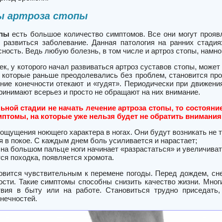
 артроза стопы
опы
есть большое количество симптомов. Все они могут проявл
 развиться заболевание. Данная патология на ранних стадия
сность. Ведь любую болезнь, в том числе и артроз стопы, намно
к, у которого начал развиваться артроз суставов стопы, может
, которые раньше преодолевались без проблем, становится про
жние конечности отекают и «гудят». Периодически при движени
ринимают всерьез и просто не обращают на них внимание.
ьной стадии не начать лечение артроза стопы, то состоян
птомы, на которые уже нельзя будет не обратить внимания.
ощущения ноющего характера в ногах. Они будут возникать не то
я в покое. С каждым днем боль усиливается и нарастает;
 на большом пальце ноги начинает «разрастаться» и увеличиват
ся походка, появляется хромота.
овится чувствительным к перемене погоды. Перед дождем, сне
ости. Такие симптомы способны снизить качество жизни. Мног
вия в быту или на работе. Становиться трудно приседать,
нечностей.