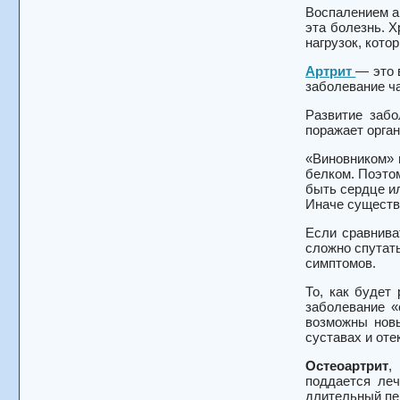
Воспалением ар
эта болезнь. Х
нагрузок, кот
Артрит
— это 
заболевание ч
Развитие забо
поражает орган
«Виновником»
белком. Поэтом
быть сердце ил
Иначе существ
Если сравнив
сложно спутать
симптомов.
То, как будет
заболевание «
возможны но
суставах и оте
Остеоартрит
,
поддается ле
длительный пе