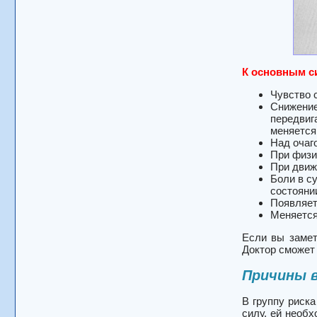
К основным 
Чувство 
Снижение
передвиг
меняется
Над очаго
При физи
При движ
Боли в с
состояни
Появляет
Меняется
Если вы замет
Доктор сможет
Причины 
В группу риск
силу, ей необ