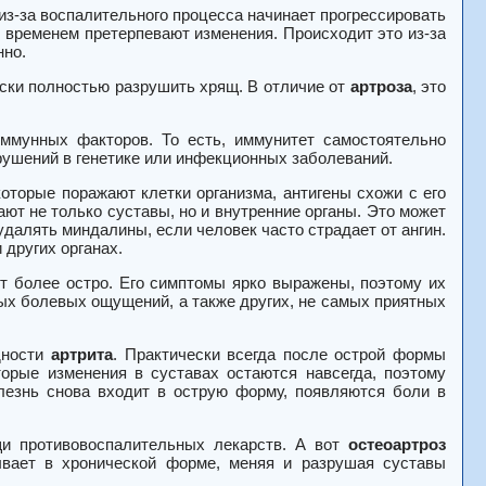
из-за воспалительного процесса начинает прогрессировать
о временем претерпевают изменения. Происходит это из-за
нно.
ески полностью разрушить хрящ. В отличие от
артроза
, это
иммунных факторов. То есть, иммунитет самостоятельно
рушений в генетике или инфекционных заболеваний.
которые поражают клетки организма, антигены схожи с его
ют не только суставы, но и внутренние органы. Это может
удалять миндалины, если человек часто страдает от ангин.
других органах.
ет более остро. Его симптомы ярко выражены, поэтому их
ных болевых ощущений, а также других, не самых приятных
идности
артрита
. Практически всегда после острой формы
орые изменения в суставах остаются навсегда, поэтому
лезнь снова входит в острую форму, появляются боли в
щи противовоспалительных лекарств. А вот
остеоартроз
ывает в хронической форме, меняя и разрушая суставы