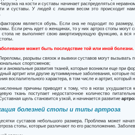
Нагрузка на кости и суставы начинает распределяться неравно
ти и суставы. У людей с лишним весом это происходит намно
.
фактором является обувь. Если она не подходит по размеру, 
омы. Если речь идет о женщинах, то у них артроз стопы могут
х стопа не выполняет свою амортизирующую функцию, а вся н
стопы.
аболевание может быть последствие той или иной болезни. 
Переломы, разрывы связок и вывихи суставов могут вызывать п
ональных спортсменов;
и и аномальные развития тканей, которые возникли еще при фо
дный артрит или другие аутоиммунные заболевания, которые п
ния воспалительного характера, в том числе и артрит, который 
исленные причины приводят к тому, что в ногах ухудшается 
евую ткань поступает недостаточное количество питательн
Суставная щель становится узкой, и начинается развитие
артро
ация болезней стопы и типы артроза
десятки суставов небольшого размера. Проблема может нача
троза стопы, которые различают по его расположению. Заболев