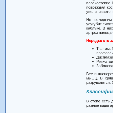
плоскостопие. 
повреждая кос
увеличивается
Не последним 
усугубит симпт
каблуке. В ни
артроз пальца 
Нередко это з
Травмы. 
професси
Дисплази
Ревматои
Заболева
Все вышепереч
мышц. В хрящ
разрушаются. 
Классифик
В стопе есть 
разные виды ар