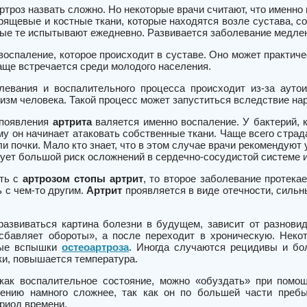
троз назвать сложно. Но некоторые врачи считают, что именно 
рящевые и костные ткани, которые находятся возле сустава, с
орые те испытывают ежедневно. Развивается заболевание медле
воспаление, которое происходит в суставе. Оно может практич
аще встречается среди молодого населения.
левания и воспалительного процесса происходит из-за ауто
изм человека. Такой процесс может запуститься вследствие на
 появления
артрита
валяется именно воспаление. У бактерий, 
у он начинает атаковать собственные ткани. Чаще всего страда
и почки. Мало кто знает, что в этом случае врачи рекомендуют 
ует большой риск осложнений в сердечно-сосудистой системе и 
ать с
артрозом стопы
артрит
, то второе заболевание протека
 с чем-то другим.
Артрит
проявляется в виде отечности, силь
 развиваться картина болезни в будущем, зависит от разнов
сбавляет обороты», а после переходит в хроническую. Некот
вые вспышки
остеоартроза
. Иногда случаются рецидивы и бо
ки, повышается температура.
 как воспалительное состояние, можно «обуздать» при помо
чению намного сложнее, так как он по большей части преб
риод времени.