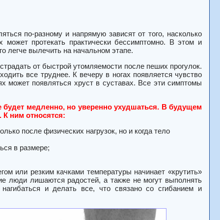
яться по-разному и напрямую зависят от того, насколько
х может протекать практически бессимптомно. В этом и
го легче вылечить на начальном этапе.
 страдать от быстрой утомляемости после пеших прогулок.
ходить все труднее. К вечеру в ногах появляется чувство
ях может появляться хруст в суставах. Все эти симптомы
ие будет медленно, но уверенно ухудшаться. В будущем
 К ним относятся:
лько после физических нагрузок, но и когда тело
ься в размере;
гом или резким качками температуры начинает «крутить»
ие люди лишаются радостей, а также не могут выполнять
 нагибаться и делать все, что связано со сгибанием и