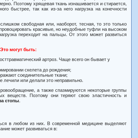
мерно. Поэтому хрящевая ткань изнашивается и стирается,
го быстрее, так как из-за него нагрузка на конечности
слишком свободная или, наоборот, тесная, то это только
 спровоцировать красивые, но неудобные туфли на высоком
агрузка переходит на пальцы. От этого может развиться
Это могут быть:
осттравматический артроз. Чаще всего он бывает у
рмировании скелета до рождения;
оражают соединительные ткани;
не лечили или делали это неправильно.
кровообращение, а также спазмируются некоторые группы
ых веществ. Поэтому они теряют свою эластичность и
за стопы
.
ться в любом из них. В современной медицине выделяют
ание может развиваться в: