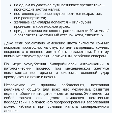
на одном из участков пути возникает препятствие –
происходит застой желчи;
постепенно давление внутри протоков возрастает,
они расширяются;
желчные капилляры лопаются – билирубин
проникает в кровеносное русло;
при достижении его концентрации отметки 40 мкмоль/
л появляется желтушный оттенок кожи, слизистых.
Даже если объективно изменение цвета пигмента кожных
покровов произошло, на смуглых или загоревших кожных
покровах это внешне может быть незаметным. Поэтому
внимание следует уделять слизистым, особенно склерам.
По мере усугубления билирубиновой интоксикации в
патологический процесс при механической желтухе
вовлекаются все органы и системы, основной удар
приходится на почки и печень.
Независимо от причины заболевания, поэтапная
реализация общего для всех них механизма развития
ведет к гибели гепатоцитов – клеток печени. Это влечет за
собой запуск еще целого комплекса негативных
последствий. Но подобного прогрессирования заболевания
можно избежать при условии начала своевременного
лечения.