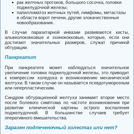
рак желчных протоков, большого сосочка, головки
поджелудочной железы;
папилломатоз желчных путей, лимфомы, метастазы
в области ворот печени, другие злокачественные
новообразования.
В случае паразитарной инвазии развиваются кисты,
альвеолококковые и эхинококковые, которые, если они
достигают значительных размеров, служат причиной
обтурации.
Панкреатит
При панкреатите может наблюдаться значительное
увеличение головки поджелудочной железы, это приводит
к компрессии холедоха и возникновению механической
желтухи. В таком случае он называется псевдотуморозным
или гиперпластическим.
Синдром обтурационной желтухи занимает второе место
после болевого симптома по частоте возникновения при
развитии клинической картины острого воспаления
поджелудочной. В большинстве случаев требует
оперативного вмешательства.
Заразен подпеченочный холестаз или нет?