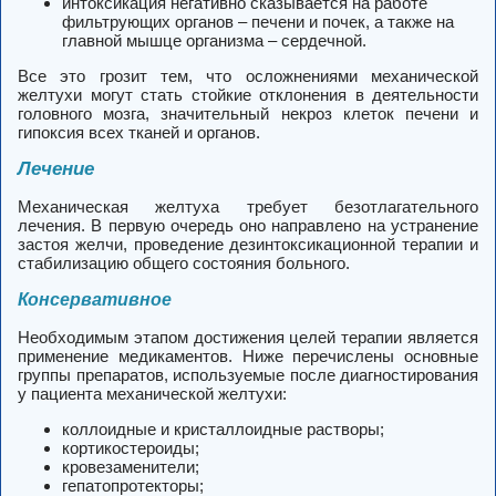
интоксикация негативно сказывается на работе
фильтрующих органов – печени и почек, а также на
главной мышце организма – сердечной.
Все это грозит тем, что осложнениями механической
желтухи могут стать стойкие отклонения в деятельности
головного мозга, значительный некроз клеток печени и
гипоксия всех тканей и органов.
Лечение
Механическая желтуха требует безотлагательного
лечения. В первую очередь оно направлено на устранение
застоя желчи, проведение дезинтоксикационной терапии и
стабилизацию общего состояния больного.
Консервативное
Необходимым этапом достижения целей терапии является
применение медикаментов. Ниже перечислены основные
группы препаратов, используемые после диагностирования
у пациента механической желтухи:
коллоидные и кристаллоидные растворы;
кортикостероиды;
кровезаменители;
гепатопротекторы;