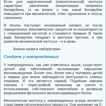
Если для надпеченочной (гемолитической) желтухи
характерно увеличение концентрации непрямого
билирубина, то на вопрос о том, какой билирубин
повышается при механической, ответ однозначно в пользу
связанного.
В печень поступает несвязанный пигмент, но после
определенных биохимических процессов он конъюгируется
с глюкуроновой кислотой и становится прямым. В таком
виде билирубин попадает в желчные протоки, а при
развитии механической желтухи – и в кровь.
Анализ крови в лаборатории
Синдром у новорожденных
У новорожденных, как уже отмечалось выше, существует
целый ряд заболеваний, вызывающих нарушение
желчевыведения. Более того, более чем у половины детей
в первые дни жизни наблюдается желтушность кожных
покровов. И это является нормой. Подобная картина
связана с перестройкой организма на синтез и
использование собственного гемоглобина и активным
разрушением фетального железосодержащего белка.
Механическая желтуха у новорожденных всегда является
следствием патологического процесса. Она возникает на 2-