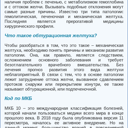
наличия проблем с печенью, с метаболизмом гемоглобина
и с оттоком желчи. Вызывать подобные отклонения могут
самые разные причины. Известно три типа патологии:
гемолитическая, печеночная и механическая желтуха.
Последняя является прерогативой медицины
хирургического профиля.
Что такое обтурационная желтуха?
Чтобы разобраться в том, что это такое – механическая
желтуха, необходимо понять причины и механизм развития
патологии. Она, как правило, является следствием,
осложнением основного заболевания и требует
безотлагательного врачебного вмешательства. Без
лечения прогноз развития этого вида желтухи
неблагоприятный. В связи с тем, что в основе патологии
лежит затруднение оттока желчи, вызванное сдавлением
протоков снаружи или перекрытием изнутри, ее также
называют обтурационной, или подпеченочной.
Код по МКБ
МКБ 10 – это международная классификация болезней,
которой начали пользоваться медики всего мира в конце
прошлого века. В 2018 году была опубликована версия 11
пересмотра, началось ее активное внедрение. Но на
данный момент большинство врачей в повседневной