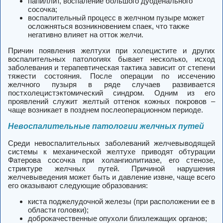
папиллит, воспаление большого дуоденального
сосочка;
воспалительный процесс в желчном пузыре может
осложняться возникновением спаек, что также
негативно влияет на отток желчи.
Причин появления желтухи при холецистите и других
воспалительных патологиях бывает несколько, исход
заболевания и терапевтическая тактика зависит от степени
тяжести состояния. После операции по иссечению
желчного пузыря в ряде случаев развивается
постхолецистэктомический синдром. Одним из его
проявлений служит желтый оттенок кожных покровов –
чаще возникает в позднем послеоперационном периоде.
Невоспалительные патологии желчных путей
Среди невоспалительных заболеваний желчевыводящей
системы к механической желтухе приводят обтурации
Фатерова сосочка при холангиолитиазе, его стенозе,
стриктуре желчных путей. Причиной нарушения
желчевыведения может быть и давление извне, чаще всего
его оказывают следующие образования:
киста поджелудочной железы (при расположении ее в
области головки);
доброкачественные опухоли близлежащих органов;