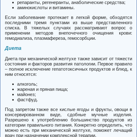
репаранты, регенеранты, анаболические средства;
аминокислоты и витамины.
Если заболевание протекает в легкой форме, обходятся
последними тремя пунктами из выше представленного
списка. В тяжелых случаях рассматривают вопрос о
применении методов внепочечного очищения крови:
гемодиализа, плазмафереза, гемосорбции.
Диета
Диета при механической желтухе также зависит от тяжести
состояния и факторов развития патологии. Первое правило
– полное исключение гепатотоксичных продуктов и блюд, к
ним относятся:
алкоголь;
жареная и пряная пища;
майонез;
фастфуд.
Под запретом также все кислые ягоды и фрукты, овощи в
консервированном виде, сдобные мучные изделия.
Разрешено к употреблению большинство продуктов из
категории правильного питания. Конкретно определить, что
можно есть при механической желтухе, поможет лечащий
врач при назначении комплексной терапии.