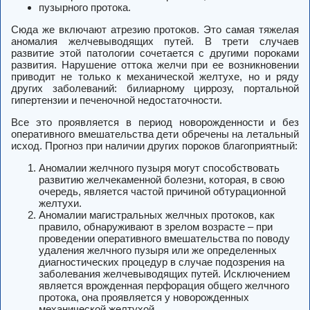
пузырного протока.
Сюда же включают атрезию протоков. Это самая тяжелая
аномалия желчевыводящих путей. В трети случаев
развитие этой патологии сочетается с другими пороками
развития. Нарушение оттока желчи при ее возникновении
приводит не только к механической желтухе, но и ряду
других заболеваний: билиарному циррозу, портальной
гипертензии и печеночной недостаточности.
Все это проявляется в период новорожденности и без
оперативного вмешательства дети обречены на летальный
исход. Прогноз при наличии других пороков благоприятный:
Аномалии желчного пузыря могут способствовать
развитию желчекаменной болезни, которая, в свою
очередь, является частой причиной обтурационной
желтухи.
Аномалии магистральных желчных протоков, как
правило, обнаруживают в зрелом возрасте – при
проведении оперативного вмешательства по поводу
удаления желчного пузыря или же определенных
диагностических процедур в случае подозрения на
заболевания желчевыводящих путей. Исключением
является врожденная перфорация общего желчного
протока, она проявляется у новорожденных
механической желтухой.