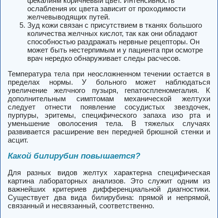
фекалиям коричневый цвет. Интенсивность
ослабления их цвета зависит от проходимости
желчевыводящих путей.
Зуд кожи связан с присутствием в тканях большого
количества желчных кислот, так как они обладают
способностью раздражать нервные рецепторы. Он
может быть нестерпимым и у пациента при осмотре
врач нередко обнаруживает следы расчесов.
Температура тела при неосложненном течении остается в
пределах нормы. У больного может наблюдаться
увеличение желчного пузыря, гепатоспленомегалия. К
дополнительным симптомам механической желтухи
следует отнести появление сосудистых звездочек,
пурпуры, эритемы, специфического запаха изо рта и
уменьшение оволосения тела. В тяжелых случаях
развивается расширение вен передней брюшной стенки и
асцит.
Какой билирубин повышается?
Для разных видов желтух характерна специфическая
картина лабораторных анализов. Это служит одним из
важнейших критериев дифференциальной диагностики.
Существует два вида билирубина: прямой и непрямой,
связанный и несвязанный, соответственно.