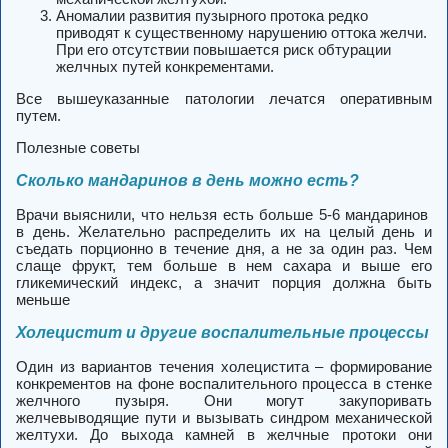
Аномалии развития пузырного протока редко
приводят к существенному нарушению оттока желчи.
При его отсутствии повышается риск обтурации
желчных путей конкрементами.
Все вышеуказанные патологии лечатся оперативным
путем.
Полезные советы
Сколько мандаринов в день можно есть?
Врачи выяснили, что нельзя есть больше
5-6 мандаринов
в день
. Желательно распределить их на целый день и
съедать порционно в течение дня, а
не за один раз
. Чем
слаще фрукт, тем больше в нем сахара и выше его
гликемический индекс, а значит порция должна быть
меньше
Холецистит и другие воспалительные процессы
Один из вариантов течения холецистита – формирование
конкрементов на фоне воспалительного процесса в стенке
желчного пузыря.
Они могут закупоривать
желчевыводящие пути и вызывать синдром механической
желтухи. До выхода камней в желчные протоки они