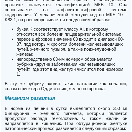
практике пользуется классификацией МКБ 10. Она
основывается на алфавитно-цифровой системе
кодирования. У механической желтухи код по МКБ 10 –
K83.1, он расшифровывается следующим образом:
буква K соответствует классу XI, к которому
относятся все болезни пищеварительной системы;
первое цифровое значение 83 входит в диапазон 80-
87, под которым кроются болезни желчевыводящих
путей, желчного пузыря, а также поджелудочной
железы;
непосредственно 83-им номером обозначается
рубрика «другие заболевания желчевыводящих
путей», где этот вид желтухи числится под номером
1.
В эту же рубрику входят такие патологии как холангит,
спазм сфинктера Одди и свищ желчного протока.
Механизм развития
В норме из печени в сутки выделяется около 250 мг
билирубина – желчного пигмента, который является
продуктом распада гемоглобина. С током желчи он
направляется в кишечник. При обтурационной желтухе
патологический процесс развивается следующим образом: