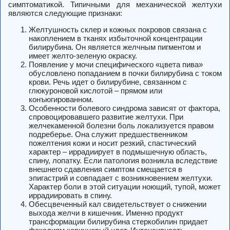
симптоматикой. Типичными для механической желтухи
являются следующие признаки:
Желтушность склер и кожных покровов связана с
накоплением в тканях избыточной концентрации
билирубина. Он является желчным пигментом и
имеет желто-зеленую окраску.
Появление у мочи специфического «цвета пива»
обусловлено попаданием в почки билирубина с током
крови. Речь идет о билирубине, связанном с
глюкуроновой кислотой – прямом или
конъюгированном.
Особенности болевого синдрома зависят от фактора,
спровоцировавшего развитие желтухи. При
желчекаменной болезни боль локализуется правом
подреберье. Она служит предшественником
пожелтения кожи и носит резкий, спастический
характер – иррадиирует в подмышечную область,
спину, лопатку. Если патология возникла вследствие
внешнего сдавления симптом смещается в
эпигастрий и совпадает с возникновением желтухи.
Характер боли в этой ситуации ноющий, тупой, может
иррадиировать в спину.
Обесцвеченный кал свидетельствует о снижении
выхода желчи в кишечник. Именно продукт
трансформации билирубина стеркобилин придает