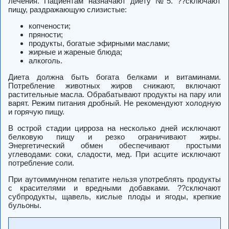
лечения. Пациентам назначают диету №5. ??сключают
пищу, раздражающую слизистые:
копчености;
пряности;
продукты, богатые эфирными маслами;
жирные и жареные блюда;
алкоголь.
Диета должна быть богата белками и витаминами.
Потребление животных жиров снижают, включают
растительные масла. Обрабатывают продукты на пару или
варят. Режим питания дробный. Не рекомендуют холодную
и горячую пищу.
В острой стадии цирроза на несколько дней исключают
белковую пищу и резко ограничивают жиры.
Энергетический обмен обеспечивают простыми
углеводами: соки, сладости, мед. При асците исключают
потребление соли.
При аутоиммунном гепатите нельзя употреблять продукты
с красителями и вредными добавками. ??сключают
субпродукты, щавель, кислые плоды и ягоды, крепкие
бульоны.