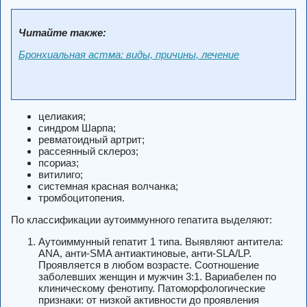
Читайте также:
Бронхиальная астма: виды, причины, лечение
целиакия;
синдром Шарпа;
ревматоидный артрит;
рассеянный склероз;
псориаз;
витилиго;
системная красная волчанка;
тромбоцитопения.
По классификации аутоиммунного гепатита выделяют:
Аутоиммунный гепатит 1 типа. Выявляют антитела:
ANA, анти-SMA антиактиновые, анти-SLA/LP.
Проявляется в любом возрасте. Соотношение
заболевших женщин и мужчин 3:1. Вариабелен по
клиническому фенотипу. Патоморфологические
признаки: от низкой активности до проявления