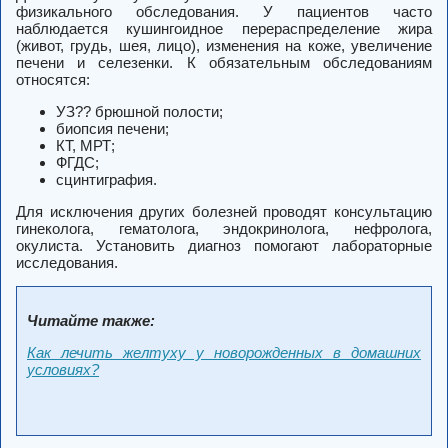
физикального обследования. У пациентов часто
наблюдается кушингоидное перераспределение жира
(живот, грудь, шея, лицо), изменения на коже, увеличение
печени и селезенки. К обязательным обследованиям
относятся:
УЗ?? брюшной полости;
биопсия печени;
КТ, МРТ;
ФГДС;
сцинтиграфия.
Для исключения других болезней проводят консультацию
гинеколога, гематолога, эндокринолога, нефролога,
окулиста. Установить диагноз помогают лабораторные
исследования.
Читайте также:
Как лечить желтуху у новорожденных в домашних
условиях?