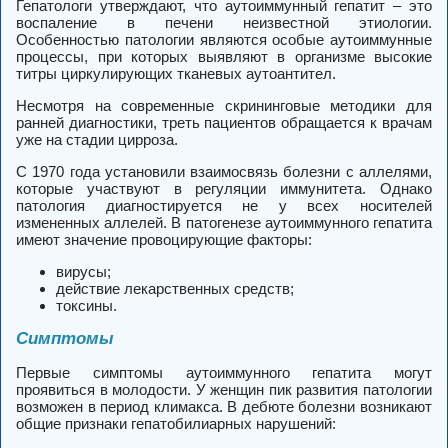
Гепатологи утверждают, что аутоиммунный гепатит – это
воспаление в печени неизвестной этиологии.
Особенностью патологии являются особые аутоиммунные
процессы, при которых выявляют в организме высокие
титры циркулирующих тканевых аутоантител.
Несмотря на современные скрининговые методики для
ранней диагностики, треть пациентов обращается к врачам
уже на стадии цирроза.
С 1970 года установили взаимосвязь болезни с аллелями,
которые участвуют в регуляции иммунитета. Однако
патология диагностируется не у всех носителей
измененных аллелей. В патогенезе аутоиммунного гепатита
имеют значение провоцирующие факторы:
вирусы;
действие лекарственных средств;
токсины.
Симптомы
Первые симптомы аутоиммунного гепатита могут
проявиться в молодости. У женщин пик развития патологии
возможен в период климакса. В дебюте болезни возникают
общие признаки гепатобилиарных нарушений: