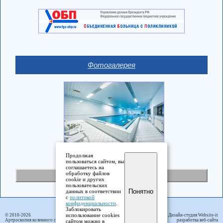
Фотогалерея
Продолжая
пользоваться сайтом, вы
соглашаетесь на
обработку файлов
Полная версия
cookie и других
пользовательских
Понятно
данных в соответствии
с
политикой
конфиденциальности
.
Заблокировать
использование cookies
© 2010-2026
Дизайн-студия Website-it
Артроскопия коленного сустава
разработка веб-сайта
сайтом можно в