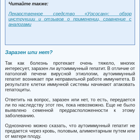
Читайте также:
Лекарственное средство «Урсосан»: обзор
инструкции и отзывов о применении, сравнение с
аналогами
Заразен или нет?
Так как болезнь протекает очень тяжело, многих
интересует, заразен ли аутоиммунный гепатит. В отличие от
патологий печени вирусной этиологии, аутоиммунный
гепатит возникает при неправильной работе иммунитета. В
результате клетки иммунной системы начинают атаковать
гепатоциты.
Ответить на вопрос, заразен или нет, то есть, передается
ли по наследству этот ген, пока невозможно. Еще не было
выявлено семенной предрасположенности к этому
заболеванию.
Однозначно можно сказать, что аутоиммунный гепатит не
предается через кровь, половым, алиментарным путем или
от матери плоду.