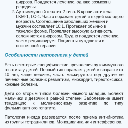
цирроза. Поддается лечению, однако возможны
рецидивы.
Аутоиммунный гепатит 2 типа. В крови антитела:
LKM-1, LC-1. Часто поражает детей и людей молодого
возраста. Соотношение заболевших женщин и
мужчин составляет 10:1. Протекает обычно в
тяжелой форме. Проявляет высокую активность,
осложняется циррозом. Трудно поддается лечению,
часто рецидивирует. Пациенты нуждаются в
постоянной терапии.
Особенности патогенеза у детей
Есть некоторые специфические проявления аутоиммунного
гепатита у детей. Первый тип поражает детей в возрасте от
10 лет, чаще девочек, часто маскируется под другие не
печеночные болезни: ревматизм, миокардит, тиреотоксикоз,
кожные болезни.
Дети со вторым типом болезни намного младше. Болеют
мальчики и девочки в равной степени. Заболевание имеет
тенденцию к молниеносному развитию по типу
фульминантного гепатита.
Патология иногда развивается после приема антибиотика
из группы тетрациклинов, Моноциклина или интерферонов.