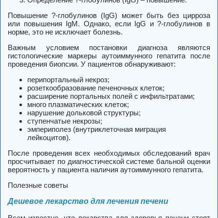
Повышение ?-глобулинов (IgG) может быть без цирроза
или повышения IgM. Однако, если IgG и ?-глобулинов в
норме, это не исключает болезнь.
Важным условием постановки диагноза являются
гистологические маркеры аутоиммунного гепатита после
проведения биопсии. У пациентов обнаруживают:
перипортальный некроз;
розеткообразование печеночных клеток;
расширение портальных полей с инфильтратами;
много плазматических клеток;
нарушение дольковой структуры;
ступенчатые некрозы;
эмпериполез (внутриклеточная миграция
лейкоцитов).
После проведения всех необходимых обследований врач
просчитывает по диагностической системе бальной оценки
вероятность у пациента наличия аутоиммунного гепатита.
Полезные советы
Дешевое лекарство для лечения печени
Всем известно, что лекарства для здоровья печени стоят