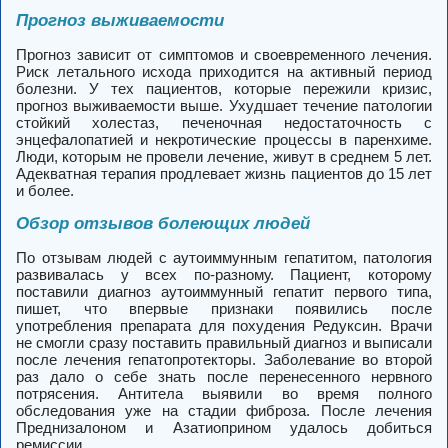
Прогноз выживаемости
Прогноз зависит от симптомов и своевременного лечения.
Риск летального исхода приходится на активный период
болезни. У тех пациентов, которые пережили кризис,
прогноз выживаемости выше. Ухудшает течение патологии
стойкий холестаз, печеночная недостаточность с
энцефалопатией и некротические процессы в паренхиме.
Люди, которым не провели лечение, живут в среднем 5 лет.
Адекватная терапия продлевает жизнь пациентов до 15 лет
и более.
Обзор отзывов болеющих людей
По отзывам людей с аутоиммунным гепатитом, патология
развивалась у всех по-разному. Пациент, которому
поставили диагноз аутоиммунный гепатит первого типа,
пишет, что впервые признаки появились после
употребления препарата для похудения Редуксин. Врачи
не смогли сразу поставить правильный диагноз и выписали
после лечения гепатопротекторы. Заболевание во второй
раз дало о себе знать после перенесенного нервного
потрясения. Антитела выявили во время полного
обследования уже на стадии фиброза. После лечения
Преднизалоном и Азатиоприном удалось добиться
ремиссии.