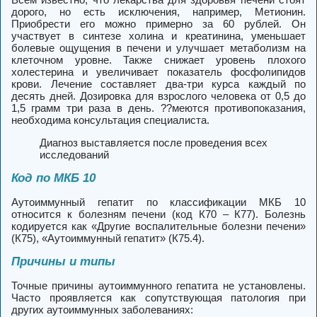
дорого, но есть исключения, например, Метионин.
Приобрести его можно примерно за 60 рублей. Он
участвует в синтезе холина и креатинина, уменьшает
болевые ощущения в печени и улучшает метаболизм на
клеточном уровне. Также снижает уровень плохого
холестерина и увеличивает показатель фосфолипидов
крови. Лечение составляет два-три курса каждый по
десять дней. Дозировка для взрослого человека от 0,5 до
1,5 грамм три раза в день.
??меются противопоказания,
необходима консультация специалиста.
Диагноз выставляется после проведения всех
исследований
Код по МКБ 10
Аутоиммунный гепатит по классификации МКБ 10
относится к болезням печени (код К70 – К77). Болезнь
кодируется как «Другие воспалительные болезни печени»
(К75), «Аутоиммунный гепатит» (К75.4).
Причины и типы
Точные причины аутоиммунного гепатита не установлены.
Часто проявляется как сопутствующая патология при
других аутоиммунных заболеваниях: