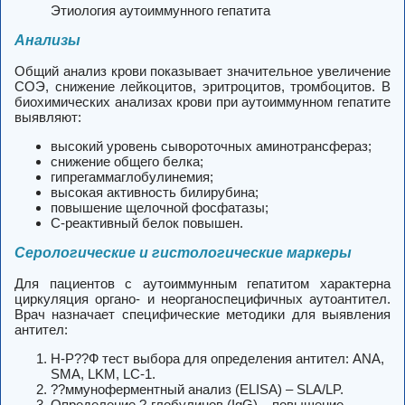
Этиология аутоиммунного гепатита
Анализы
Общий анализ крови показывает значительное увеличение
СОЭ, снижение лейкоцитов, эритроцитов, тромбоцитов. В
биохимических анализах крови при аутоиммунном гепатите
выявляют:
высокий уровень сывороточных аминотрансфераз;
снижение общего белка;
гипрегаммаглобулинемия;
высокая активность билирубина;
повышение щелочной фосфатазы;
С-реактивный белок повышен.
Серологические и гистологические маркеры
Для пациентов с аутоиммунным гепатитом характерна
циркуляция органо- и неорганоспецифичных аутоантител.
Врач назначает специфические методики для выявления
антител:
Н-Р??Ф тест выбора для определения антител: ANA,
SMA, LKM, LC-1.
??ммуноферментный анализ (ELISA) – SLA/LP.
Определение ?-глобулинов (IgG) – повышение.