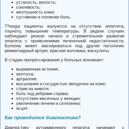
усталость, вялость;
сонливость;
желтушность кожи;
суставная и головная боль.
??ногда пациенты жалуются на отсутствие аппетита,
тошноту, повышение температуры. В редких случаях
наблюдают резкое начало и стремительное развитие
гепатита с проявлениями печеночной недостаточности.
Болезнь может маскироваться под другие патологии:
ревматоидный артрит, красная волчанка, васкулиты.
В стадии прогрессирования у больных возникает:
выраженная астения;
желтуха;
артралгия;
высыпания и сосудистые звездочки на коже;
стрии на животе;
боль под ребрами справа;
отсутствие месячных у женщин;
увеличение печени и селезенки;
асцит.
Как проводится диагностика?
Диагностику аутоиммунного гепатита начинают с