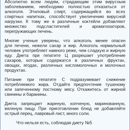
Абсолютно всем людям, страдающим этим вирусным
заболеванием, необходимо полностью отказаться от
алкоголя. Этиловый спирт, содержащийся во всех
спиртных напитках, способствует увеличению вирусной
нагрузки.
К тому же в различные коктейли добавляют
множество подсластителей и ароматизаторов,
перегружающих печень.
Многие ученые уверены, что алкоголь менее опасен
для печени, нежели сахар и жир. Алкоголь нормальный
человек употребляет намного реже, чем сладкую и жирную
еду. Диета при гепатите Ц разрешает употребление
сахаров, которые содержатся в различных фруктах,
овощах, ягодах, различных кисломолочных и молочных
продуктах.
Питание при гепатите С подразумевает снижение
потребляемого жира. Отдайте предпочтение тушеному
или запеченному постному мясу. Откажитесь от жирной
свинины и баранины.
Диета запрещает жареную, копченую, маринованную,
вяленую пищу. При приготовлении блюд не добавляйте
острый перец, лавровый лист, много соли.
Что нельзя есть, соблюдая диету №5