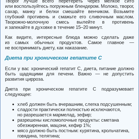
Творог лучше всего перетереть через мелкое сито
или воспользуйтесь погружным блендером. Молоко, творог,
сахар, манку и белки смешайте венчиком. Возьмите
глубокий противень и смажьте его сливочным маслом.
Творожно-молочную смесь вылейте в противень
и запекайте в духовке в течение 15–20 минут.
Как видите, интересные блюда можно сделать даже
из самых обычных продуктов. Самое главное —
не воспринимать диету, как наказание.
Диета при хроническом гепатите С
Если у вас хронический гепатит С, диета, питание должно
быть щадящими для печени. Важно — не допустить
развития цирроза.
Диета при хроническом гепатите С подразумевает
следующее:
хлеб должен быть вчерашним, слегка подсушенным;
сладости практически полностью исключаются,
но разрешается мармелад, зефир;
разрешены кисломолочные продукты: сметана
обезжиренная, мацони, кефир 1%;
мясо должно быть постным: курятина, крольчатина,
говядина, телятина;