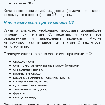
жиры — 70 г.
Количество выпиваемой жидкости (помимо чая, кофе,
соков, супов и прочего) — до 2,5 л в день.
Что можно есть при гепатите С?
Узнав о диагнозе, необходимо продумать дальнейшее
питание при гепатите С, рецепты, и узнать все
разрешенные и запрещенные продукты. Многие
не понимают, как питаться при гепатите С так, чтобы
не потерять вес.
Приведем список того, что можно есть при гепатите С:
овощной суп;
суп, приготовленный на втором бульоне;
отваренная тыква;
протертые овощи;
рисовая, гречневая, овсяная крупа;
макаронные изделия;
курятина без кожицы;
телятина и говядина;
фрукты;
овощи на пару.
Разваренные, протертые супы из круп — вот, что нужно