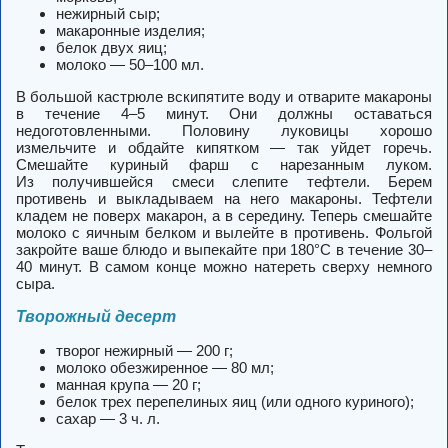
нежирный сыр;
макаронные изделия;
белок двух яиц;
молоко — 50–100 мл.
В большой кастрюле вскипятите воду и отварите макароны
в течение 4–5 минут. Они должны оставаться
недоготовленными. Половину луковицы хорошо
измельчите и обдайте кипятком — так уйдет горечь.
Смешайте куриный фарш с нарезанным луком.
Из получившейся смеси слепите тефтели. Берем
противень и выкладываем на него макароны. Тефтели
кладем не поверх макарон, а в середину. Теперь смешайте
молоко с яичным белком и вылейте в противень. Фольгой
закройте ваше блюдо и выпекайте при 180°C в течение 30–
40 минут. В самом конце можно натереть сверху немного
сыра.
Творожный десерт
творог нежирный — 200 г;
молоко обезжиренное — 80 мл;
манная крупа — 20 г;
белок трех перепелиных яиц (или одного куриного);
сахар — 3 ч. л.