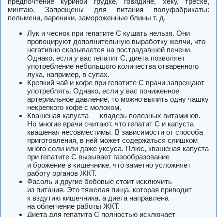
предпочтение куриной грудке, говядине, хеку, треске,
минтаю. Запрещены для питания полуфабрикаты:
пельмени, вареники, замороженные блины т. д.
Лук и чеснок при гепатите С кушать нельзя. Они
провоцируют дополнительную выработку желчи, что
негативно сказывается на пострадавшей печени.
Однако, если у вас гепатит С, диета позволяет
употребление небольшого количества отваренного
лука, например, в супах.
Крепкий чай и кофе при гепатите С врачи запрещают
употреблять. Однако, если у вас пониженное
артериальное давление, то можно выпить одну чашку
некрепкого кофе с молоком.
Квашеная капуста — кладезь полезных витаминов.
Но многие врачи считают, что гепатит С и капуста
квашеная несовместимы. В зависимости от способа
приготовления, в ней может содержаться слишком
много соли или даже уксуса. Плюс, квашеная капуста
при гепатите С вызывает газообразование
и брожение в кишечнике, что заметно усложняет
работу органов ЖКТ.
Фасоль и другие бобовые стоит исключить
из питания. Это тяжелая пища, которая приводит
к вздутию кишечника, а диета направлена
на облегчение работы ЖКТ.
Диета для гепатита С полностью исключает