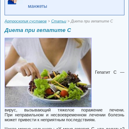
манжеты
Артроскопия суставов
>
Статьи
> Диета при гепатите С
Диета при гепатите С
Гепатит С —
вирус, вызывающий тяжелое поражение печени.
При неправильном и несвоевременном лечении болезнь
может привести к неприятным последствиям.
Часто можно услышать: «У меня гепатит С, что делать»?