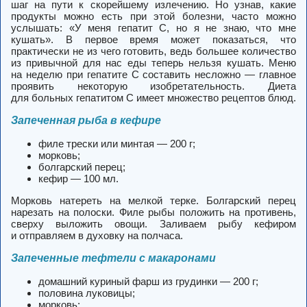
шаг на пути к скорейшему излечению. Но узнав, какие
продукты можно есть при этой болезни, часто можно
услышать: «У меня гепатит С, но я не знаю, что мне
кушать». В первое время может показаться, что
практически не из чего готовить, ведь большее количество
из привычной для нас еды теперь нельзя кушать. Меню
на неделю при гепатите С составить несложно — главное
проявить некоторую изобретательность. Диета
для больных гепатитом С имеет множество рецептов блюд.
Запеченная рыба в кефире
филе трески или минтая — 200 г;
морковь;
болгарский перец;
кефир — 100 мл.
Морковь натереть на мелкой терке. Болгарский перец
нарезать на полоски. Филе рыбы положить на противень,
сверху выложить овощи. Заливаем рыбу кефиром
и отправляем в духовку на полчаса.
Запеченные тефтели с макаронами
домашний куриный фарш из грудинки — 200 г;
половина луковицы;
морковь;