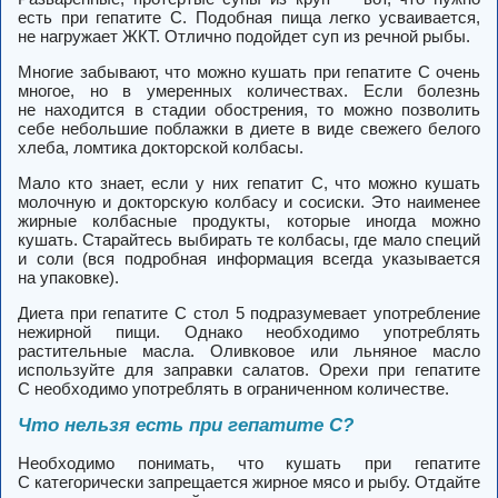
есть при гепатите С. Подобная пища легко усваивается,
не нагружает ЖКТ. Отлично подойдет суп из речной рыбы.
Многие забывают, что можно кушать при гепатите С очень
многое, но в умеренных количествах. Если болезнь
не находится в стадии обострения, то можно позволить
себе небольшие поблажки в диете в виде свежего белого
хлеба, ломтика докторской колбасы.
Мало кто знает, если у них гепатит С, что можно кушать
молочную и докторскую колбасу и сосиски. Это наименее
жирные колбасные продукты, которые иногда можно
кушать. Старайтесь выбирать те колбасы, где мало специй
и соли (вся подробная информация всегда указывается
на упаковке).
Диета при гепатите С стол 5 подразумевает употребление
нежирной пищи. Однако необходимо употреблять
растительные масла. Оливковое или льняное масло
используйте для заправки салатов. Орехи при гепатите
С необходимо употреблять в ограниченном количестве.
Что нельзя есть при гепатите С?
Необходимо понимать, что кушать при гепатите
С категорически запрещается жирное мясо и рыбу. Отдайте