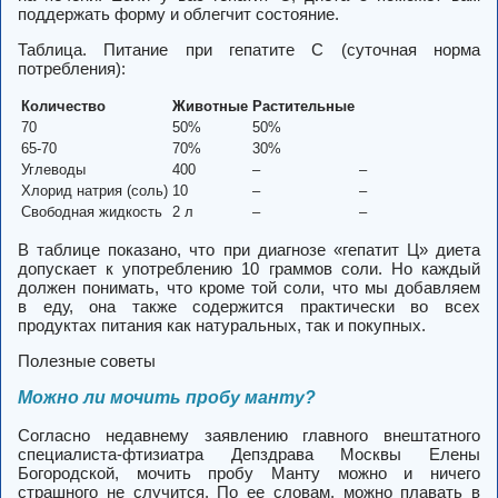
поддержать форму и облегчит состояние.
Таблица. Питание при гепатите С (суточная норма
потребления):
Количество
Животные
Растительные
70
50%
50%
65-70
70%
30%
Углеводы
400
–
–
Хлорид натрия (соль)
10
–
–
Свободная жидкость
2 л
–
–
В таблице показано, что при диагнозе «гепатит Ц» диета
допускает к употреблению 10 граммов соли. Но каждый
должен понимать, что кроме той соли, что мы добавляем
в еду, она также содержится практически во всех
продуктах питания как натуральных, так и покупных.
Полезные советы
Можно ли мочить пробу манту?
Согласно недавнему заявлению главного внештатного
специалиста-фтизиатра Депздрава Москвы Елены
Богородской, мочить пробу Манту можно и ничего
страшного не случится. По ее словам, можно плавать в