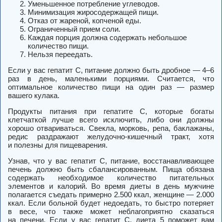
Уменьшенное потребление углеводов.
Минимизация жиросодержащей пищи.
Отказ от жареной, копченой еды.
Ограниченный прием соли.
Каждая порция должна содержать небольшое
количество пищи.
Нельзя переедать.
Если у вас гепатит С, питание должно быть дробное — 4–6
раз в день, маленькими порциями. Считается, что
оптимальное количество пищи на один раз — размер
вашего кулака.
Продукты питания при гепатите С, которые богаты
клетчаткой лучше всего исключить, либо они должны
хорошо отвариваться. Свекла, морковь, репа, баклажаны,
редис раздражают желудочно-кишечный тракт, хотя
и полезны для пищеварения.
Узнав, что у вас гепатит С, питание, восстанавливающее
печень должно быть сбалансированным. Пища обязана
содержать необходимое количество питательных
элементов и калорий. Во время диеты в день мужчине
полагается съедать примерно 2.500 ккал, женщине — 2.000
ккал. Если больной будет недоедать, то быстро потеряет
в весе, что также может неблагоприятно сказаться
на печени. Если у вас гепатит С, диета 5 поможет вам