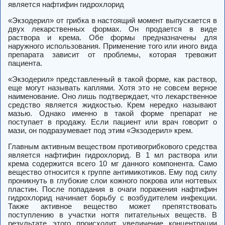
является нафтифин гидрохлорид
«Экзодерил» от грибка в настоящий момент выпускается в
двух лекарственных формах. Он продается в виде
раствора и крема. Обе формы предназначены для
наружного использования. Применение того или иного вида
препарата зависит от проблемы, которая тревожит
пациента.
«Экзодерил» представленный в такой форме, как раствор,
еще могут называть каплями. Хотя это не совсем верное
наименование. Оно лишь подтверждает, что лекарственное
средство является жидкостью. Крем нередко называют
мазью. Однако именно в такой форме препарат не
поступает в продажу. Если пациент или врач говорит о
мази, он подразумевает под этим «Экзодерил» крем.
Главным активным веществом противогрибкового средства
является нафтифин гидрохлорид. В 1 мл раствора или
крема содержится всего 10 мг данного компонента. Само
вещество относится к группе антимикотиков. Ему под силу
проникнуть в глубокие слои кожного покрова или ногтевых
пластин. После попадания в очаги поражения нафтифин
гидрохлорид начинает борьбу с возбудителем инфекции.
Также активное вещество может препятствовать
поступлению в участки ногтя питательных веществ. В
результате этого происходит увеличение концентрации