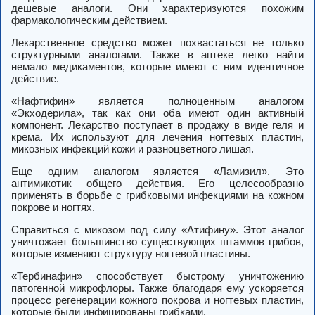
дешевые аналоги. Они характеризуются похожим
фармакологическим действием.
Лекарственное средство может похвастаться не только
структурными аналогами. Также в аптеке легко найти
немало медикаментов, которые имеют с ним идентичное
действие.
«Нафтифин» является полноценным аналогом
«Экходерила», так как они оба имеют один активный
компонент. Лекарство поступает в продажу в виде геля и
крема. Их используют для лечения ногтевых пластин,
микозных инфекций кожи и разноцветного лишая.
Еще одним аналогом является «Ламизил». Это
антимикотик общего действия. Его целесообразно
применять в борьбе с грибковыми инфекциями на кожном
покрове и ногтях.
Справиться с микозом под силу «Атифину». Этот аналог
уничтожает большинство существующих штаммов грибов,
которые изменяют структуру ногтевой пластины.
«Тербинафин» способствует быстрому уничтожению
патогенной микрофлоры. Также благодаря ему ускоряется
процесс регенерации кожного покрова и ногтевых пластин,
которые были инфицированы грибками.