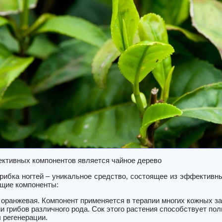
ктивных компонентов является чайное дерево
грибка ногтей – уникальное средство, состоящее из эффективн
щие компоненты:
оранжевая. Компонент применяется в терапии многих кожных з
и грибов различного рода. Сок этого растения способствует по
 регенерации.