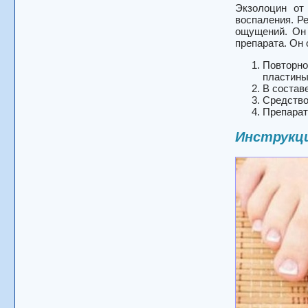
Экзолоцин от
воспаления. Р
ощущений. Он 
препарата. Он
Повторно
пластины
В состав
Средство
Препарат
Инструкц