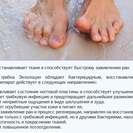
станавливает ткани и способствует быстрому заживлению ран
грибка Экзолоцин обладает бактерицидным, восстанавли
репарат действует в следующих направлениях:
вливает состояние ногтевой пластины и способствует улучшени
ет грибковую инфекцию и предотвращает дальнейшее размноже
т неприятные ощущения в виде шелушения и зуда.
ет огрубевшие участки кожи и питает ее.
 заживление ран и процесс регенерации, направлен на восстано
не только с грибковой инфекцией, но и другими бактериями, на
отечность и покраснение тканей.
т повышенное потоотделение.