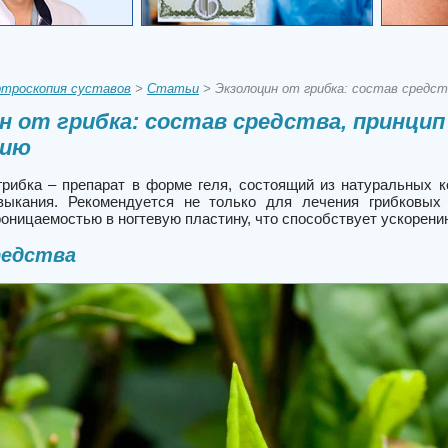
троскопия суставов
>
Статьи
> Экзолоцин от грибка: состав средст
н от грибка: состав средства, принцип
нию
грибка – препарат в форме геля, состоящий из натуральных 
выкания. Рекомендуется не только для лечения грибковых
оницаемостью в ногтевую пластину, что способствует ускорени
редства