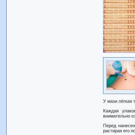
У мази лёгкая 
Каждая упако
внимательно о
Перед нанесен
растирая его п