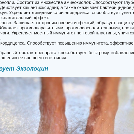
онопли. Состоят из множества аминокислот. Способствуют глубо
 Действует как антиоксидант, а также оказывает бактерицидное 
куи. Укрепляет липидный слой эпидермиса, способствует уничт
оспалительный эффект.
ерево. Защищает от проникновения инфекций, образует защитну
Обладает противопаразитными, противовоспалительными, прот
 чаги. Укрепляет местный иммунитет ногтевой пластины, уничт
.
кордицепса. Способствует повышению иммунитета, эффективен 
бранный состав препарата способствует быстрому избавлению
учшению ее внешнего состояния.
вует Экзолоцин