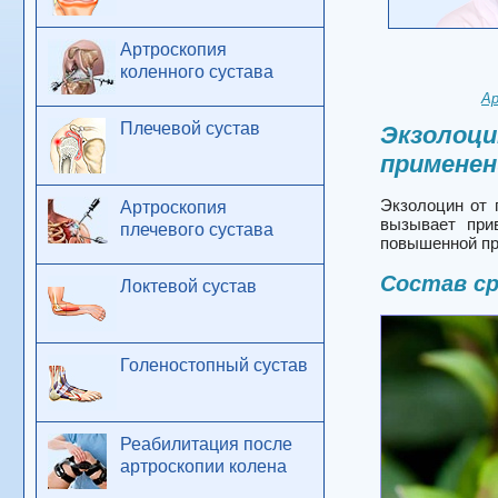
Артроскопия
коленного сустава
Ар
Плечевой сустав
Экзолоци
примене
Экзолоцин от 
Артроскопия
вызывает при
плечевого сустава
повышенной пр
Состав с
Локтевой сустав
Голеностопный сустав
Реабилитация после
артроскопии колена