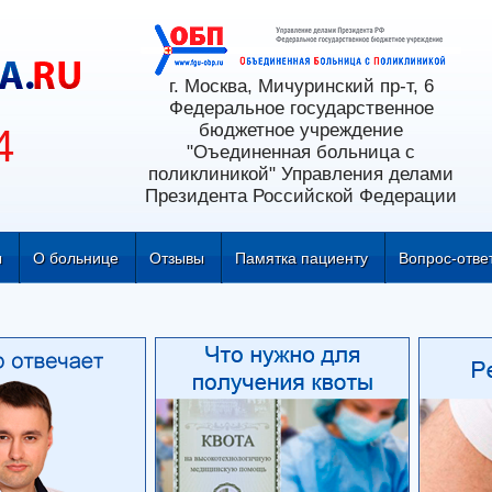
г. Москва, Мичуринский пр-т, 6
Федеральное государственное
бюджетное учреждение
4
"Оъединенная больница с
поликлиникой" Управления делами
Президента Российской Федерации
ы
О больнице
Отзывы
Памятка пациенту
Вопрос-отве