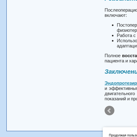
Послеоперацио
включают:
Постопер
физиотер
Работа с
Использо
адаптаци
Полное
восст
пациента и ха
Заключен
Эндопро
и эффективным
двигательного
показаний и пр
Продолжая пользо