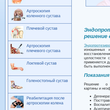
Артроскопия
коленного сустава
Плечевой сустав
Эндопрот
решение 
Эндопротезиро
Артроскопия
изношенных и
плечевого сустава
вос
целостности 
применяется д
Локтевой сустав
быть выполнено
Показания
Голеностопный сустав
Решение о
картины и неэ
Дегенера
Реабилитация после
Посттрав
артроскопии колена
Воспалит
Асептиче