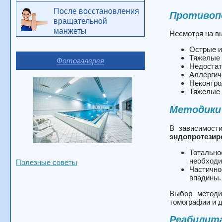
После восстановления
Противоп
вращательной
манжеты
Несмотря на в
Острые и
Тяжелые 
Фотогалерея
Недостат
Аллергич
Неконтро
Тяжелые 
Методики
В зависимост
эндопротезир
Тотально
необходи
Полезные советы
Частично
впадины.
Выбор методи
томографии и д
Реабилит