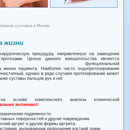
ование суставов в Москве
а жизни
хирургическую процедуру, направленную на замещение
протезами. Целью данного вмешательства является
ункциональной
а жизни пациента. Наиболее часто эндопротезирование
леностопный, однако в ряде случаев протезирование может
кже суставы пальцев рук и ног.
а основе комплексного анализа клинической
азания включают:
ограничению подвижности.
ставных поверхностей и другие повреждения.
ский артрит и другие формы артрита.
состояния, вызывающие разрушение костной ткани.