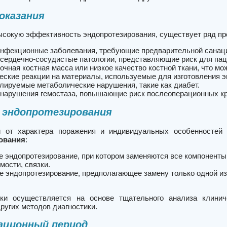
оказания
ысокую эффективность эндопротезирования, существует ряд пр
нфекционные заболевания, требующие предварительной санац
сердечно-сосудистые патологии, представляющие риск для паци
очная костная масса или низкое качество костной ткани, что мо
еские реакции на материалы, используемые для изготовления э
лируемые метаболические нарушения, такие как диабет.
нарушения гемостаза, повышающие риск послеоперационных кр
 эндопротезирования
и от характера поражения и индивидуальных особенностей
ования
:
е эндопротезирование, при котором заменяются все компоненты 
мости, связки.
е эндопротезирование, предполагающее замену только одной из 
ки осуществляется на основе тщательного анализа клиниче
ругих методов диагностики.
ационный период