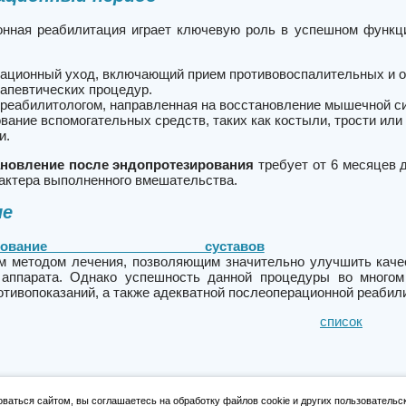
нная реабилитация играет ключевую роль в успешном функц
ационный уход, включающий прием противовоспалительных и о
апевтических процедур.
 реабилитологом, направленная на восстановление мышечной си
вание вспомогательных средств, таких как костыли, трости или 
и.
ановление после эндопротезирования
требует от 6 месяцев д
рактера выполненного вмешательства.
ие
тезирование суставов
являетс
 методом лечения, позволяющим значительно улучшить качес
 аппарата. Однако успешность данной процедуры во многом
отивопоказаний, а также адекватной послеоперационной реабил
список
ваться сайтом, вы соглашаетесь на обработку файлов cookie и других пользовательс