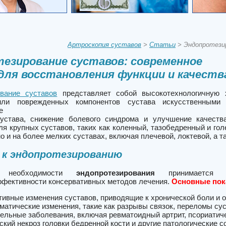
Артроскопия суставов
>
Статьи
> Эндопротезир
езирование суставов: современное
для восстановления функции и качеств
вание суставов
представляет собой высокотехнологичную 
ли поврежденных компонентов сустава искусственными 
становление ф
сустава, снижение болевого синдрома и улучшение качеств
ля крупных суставов, таких как коленный, тазобедренный и го
 и на более мелких суставах, включая плечевой, локтевой, а та
 к эндопротезированию
 необходимости
эндопротезирования
принимается н
ффективности консервативных методов лечения.
Основные пок
тивные изменения суставов, приводящие к хронической боли и 
матические изменения, такие как разрывы связок, переломы су
ельные заболевания, включая ревматоидный артрит, псориатиче
ский некроз головки бедренной кости и другие патологические 