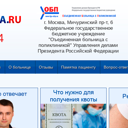
г. Москва, Мичуринский пр-т, 6
Федеральное государственное
бюджетное учреждение
4
"Оъединенная больница с
поликлиникой" Управления делами
Президента Российской Федерации
ы
О больнице
Отзывы
Памятка пациенту
Вопрос-отве