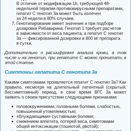
В отличие от модификации 1b, требующей 48-
недельной терапии противовирусными препаратами,
гепатит C генотип 3a может быть излечен
за 24 недели в 80% случаев.
Генотипирование имеет значение и при подборе
дозировки Рибавирина. Генотип 1 требует расчетов
в зависимости от веса пациента, а гепатит C генотип
3a — фиксированной дозировки в 800 мг препарата
в сутки.
Дополнительно о расшифровке анализа крови, в том
числе и на генотип, при гепатите С можно прочитать в
этой статье.
Симптомы гепатита C генотипа 3a
Какими симптомами проявляется гепатит C генотип 3a? Как
правило, несмотря на длительный латентный (скрытый,
бессимптомный) период, в свое время ВГС 3a может
заявить о своем присутствии следующими признаками:
головокружениями, головными болями, слабостью,
повышенной утомляемостью;
«блуждающими» суставными болями;
снижением аппетита, потерей веса, симптомами
общей интоксикации (тошнотой, рвотой);