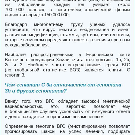
им заболеваний каждый год умирает около
700 000 человек, а носителями хронической формы
являются порядка 150 000 000.
Благодаря многолетнему труду ученых удалось
установить, что вирус гепатита неоднозначен и имеет
различные модификации, штаммы, субтипы, или генотипы,
которые во многом определяют тяжесть течения и прогнозы
исхода заболевания.
Наиболее распространенными в Европейской части
Восточного полушария Земли считаются подтипы 1b, 2b,
2c и 3. Наиболее часто встречающимся среди ВГС
(по глобальной статистике ВОЗ) является гепатит C
генотип 3.
Чем гепатит C 3a отличается от генотипа
3b и других генотипов?
Ввиду того, что ВГС обладает высокой генетической
вариабельностью, это, вероятно, позволяет ему
в большинстве случаев ускользать от иммунного ответа
и долго находиться в организме незамеченным.
Определение генотипа ВГС (генотипирование) позволяет
прогнозировать шансы на успех лечения, подбирать