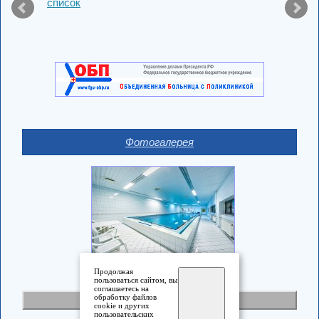
список
Фотогалерея
Продолжая
пользоваться сайтом, вы
соглашаетесь на
обработку файлов
Полная версия
cookie и других
пользовательских