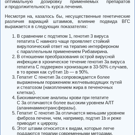
оптимальную дозировку применяемых препаратов
и продолжительность курса лечения.
Несмотря на, казалось бы, несущественные генетические
различия вариаций штаммов, влияние подвида ВГС
выражается в следующих показателях:
В сравнении с подтипом 1, генотип 3 вируса
гепатита C намного чаще проявляет стойкий
вирулогический ответ на терапию интерфероном
с параллельным применением Рибавирина.
В отношении преобразования острой вирусной
инфекции в хроническое течение генотип 3а вируса
гепатита С подвержен хронизации в 33-50% случаев,
в то время как субтип 1b — в 90%.
Гепатит C генотип 3а сопровождается более
выраженным поражением желчевыводящих путей
и стеатозом (накоплением жира в печеночных
клетках).
Биохимические анализы крови при гепатите
C 3a отличаются более высоким уровнем АЛТ
(аланинаминотрансферазы).
Гепатит C генотип 3a отличается меньшим уровнем
фиброза печени, чем, например, подтип 1b и реже
приводит к циррозу.
Этот штамм относится к видам, которые легче
поддаются терапии современными методами.