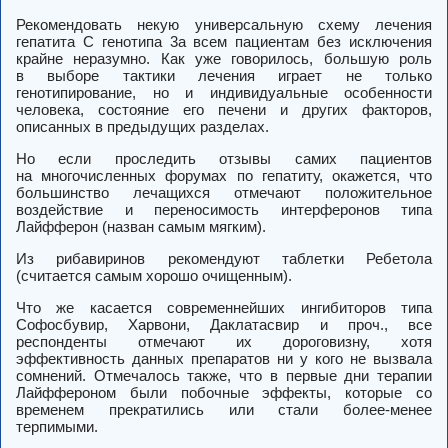
Рекомендовать некую универсальную схему лечения
гепатита C генотипа 3a всем пациентам без исключения
крайне неразумно.
Как уже говорилось, большую роль
в выборе тактики лечения играет не только
генотипирование, но и индивидуальные особенности
человека, состояние его печени и других факторов,
описанных в предыдущих разделах.
Но если проследить отзывы самих пациентов
на многочисленных форумах по гепатиту, окажется, что
большинство лечащихся отмечают положительное
воздействие и переносимость интерферонов типа
Лайфферон (назван самым мягким).
Из рибавиринов рекомендуют таблетки Ребетола
(считается самым хорошо очищенным).
Что же касается современнейших ингибиторов типа
Софосбувир, Харвони, Даклатасвир и проч., все
респонденты отмечают их дороговизну, хотя
эффективность данных препаратов ни у кого не вызвала
сомнений. Отмечалось также, что в первые дни терапии
Лайффероном были побочные эффекты, которые со
временем прекратились или стали более-менее
терпимыми.