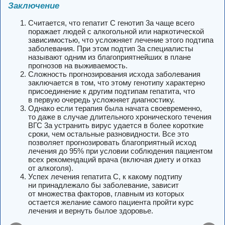
Заключение
Считается, что гепатит С генотип 3a чаще всего
поражает людей с алкогольной или наркотической
зависимостью, что усложняет лечение этого подтипа
заболевания. При этом подтип 3a специалисты
называют одним из благоприятнейших в плане
прогнозов на выживаемость.
Сложность прогнозирования исхода заболевания
заключается в том, что этому генотипу характерно
присоединение к другим подтипам гепатита, что
в первую очередь усложняет диагностику.
Однако если терапия была начата своевременно,
то даже в случае длительного хронического течения
ВГС 3a устранить вирус удается в более короткие
сроки, чем остальные разновидности. Все это
позволяет прогнозировать благоприятный исход
лечения до 95% при условии соблюдения пациентом
всех рекомендаций врача (включая диету и отказ
от алкоголя).
Успех лечения гепатита C, к какому подтипу
ни принадлежало бы заболевание, зависит
от множества факторов, главным из которых
остается желание самого пациента пройти курс
лечения и вернуть былое здоровье.