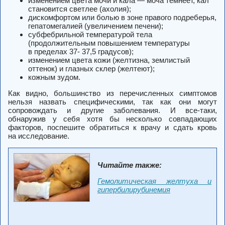
изменением цвета мочи и кала — моча темнеет, кал
становится светлее (ахолия);
дискомфортом или болью в зоне правого подреберья,
гепатомегалией (увеличением печени);
субфебрильной температурой тела
(продолжительным повышением температуры
в пределах 37- 37,5 градусов);
изменением цвета кожи (желтизна, землистый
оттенок) и глазных склер (желтеют);
кожным зудом.
Как видно, большинство из перечисленных симптомов
нельзя назвать специфическими, так как они могут
сопровождать и другие заболевания.
И все-таки,
обнаружив у себя хотя бы несколько совпадающих
факторов, поспешите обратиться к врачу и сдать кровь
на исследование.
Читайте также:
Гемолитическая желтуха и
гипербилирубинемия