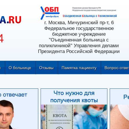
г. Москва, Мичуринский пр-т, 6
Федеральное государственное
бюджетное учреждение
4
"Оъединенная больница с
поликлиникой" Управления делами
Президента Российской Федерации
ы
О больнице
Отзывы
Памятка пациенту
Вопрос-отве