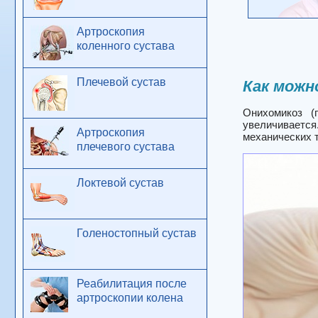
Артроскопия
коленного сустава
Плечевой сустав
Как можн
Онихомикоз (
увеличивается
Артроскопия
механических т
плечевого сустава
Локтевой сустав
Голеностопный сустав
Реабилитация после
артроскопии колена