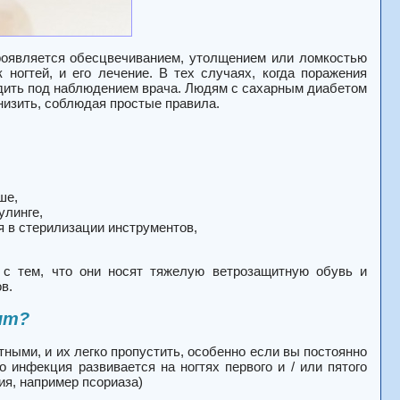
проявляется обесцвечиванием, утолщением или ломкостью
ногтей, и его лечение. В тех случаях, когда поражения
дить под наблюдением врача. Людям с сахарным диабетом
низить, соблюдая простые правила.
ше,
улинге,
 в стерилизации инструментов,
с тем, что они носят тяжелую ветрозащитную обувь и
в.
ит?
ными, и их легко пропустить, особенно если вы постоянно
о инфекция развивается на ногтях первого и / или пятого
ия, например псориаза)