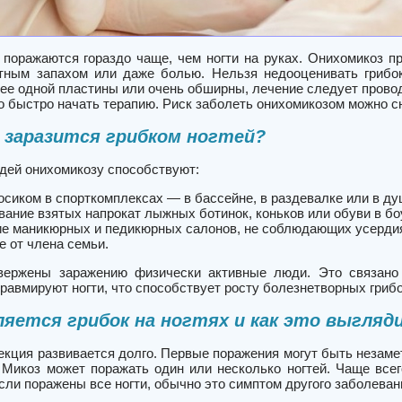
х поражаются гораздо чаще, чем ногти на руках. Онихомикоз 
ятным запахом или даже болью. Нельзя недооценивать грибок 
ее одной пластины или очень обширны, лечение следует прово
о быстро начать терапию. Риск заболеть онихомикозом можно с
 заразится грибком ногтей?
дей онихомикозу способствуют:
осиком в спорткомплексах — в бассейне, в раздевалке или в ду
вание взятых напрокат лыжных ботинок, коньков или обуви в бо
е маникюрных и педикюрных салонов, не соблюдающих усердия
е от члена семьи.
вержены заражению физически активные люди. Это связано 
равмируют ногти, что способствует росту болезнетворных грибо
ляется грибок на ногтях и как это выгляд
кция развивается долго. Первые поражения могут быть незамет
. Микоз может поражать один или несколько ногтей. Чаще всег
Если поражены все ногти, обычно это симптом другого заболеван