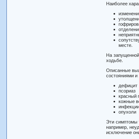
Наиболее хара
изменени
утолщени
гофриров
отделени
неприятн
сопутств
месте.
На запущенной
ходьбе.
Описанные выш
состояниями и
дефицит 
псориаз
красный 
кожные в
инфекции
опухоли
Эти симптомы 
например, неу
исключение они