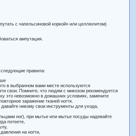
путать с «апельсиновой коркой» или целлюлитом)
боваться ампутация.
 следующие правила:
уше
что в выбранном вами месте используются
ти свои. Помните, что людям с микозом рекомендуется
ьку это невозможно в домашних условиях, замените
овторное заражение тканей ногтя.
не давайте никому свои инструменты для ухода,
льцами ног), при мытье или мытье посуды надевайте
да потеете,
улу,
давления на ногти,