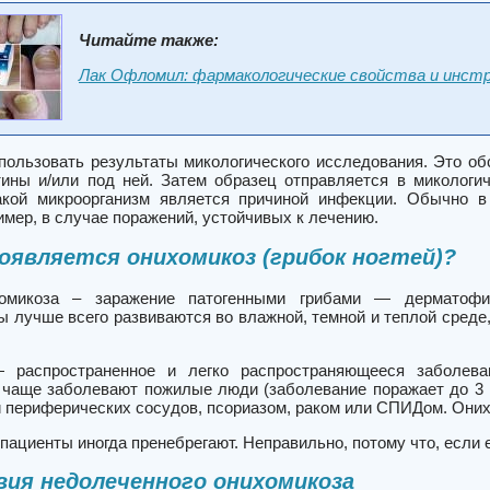
Читайте также:
Лак Офломил: фармакологические свойства и инстр
пользовать результаты микологического исследования. Это о
тины и/или под ней. Затем образец отправляется в микологич
акой микроорганизм является причиной инфекции. Обычно в
имер, в случае поражений, устойчивых к лечению.
оявляется онихомикоз (грибок ногтей)?
омикоза – заражение патогенными грибами — дерматофи
 лучше всего развиваются во влажной, темной и теплой среде,
 распространенное и легко распространяющееся заболева
 чаще заболевают пожилые люди (заболевание поражает до 3 из
 периферических сосудов, псориазом, раком или СПИДом. Оних
ациенты иногда пренебрегают. Неправильно, потому что, если е
ия недолеченного онихомикоза