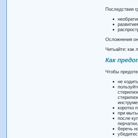
Последствия г
необрати
развитие
распростр
Осложнения он
Читьайте:
как 
Как пред
Чтобы предотв
не ходит
пользуйт
стерилиз
стерилиз
инструме
коротко п
при мытье
после ку
перчатки
беречь но
убедитес