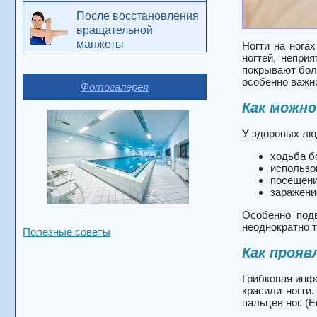
После восстановления
вращательной
манжеты
Ногти на нога
ногтей, непри
покрывают бол
особенно важн
Фотогалерея
Как можно
У здоровых лю
ходьба б
использо
посещени
заражени
Особенно под
неоднократно т
Полезные советы
Как прояв
Грибковая инфе
красили ногти
пальцев ног. (