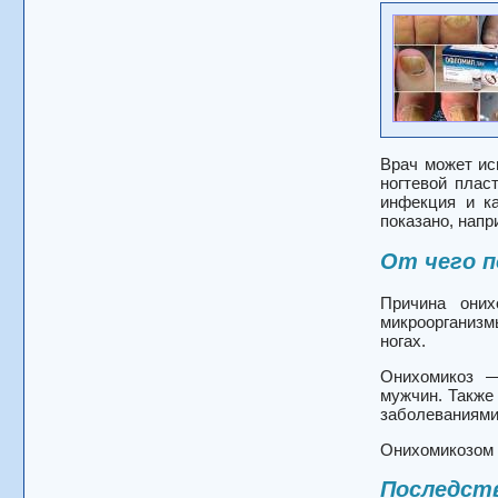
Врач может ис
ногтевой плас
инфекция и к
показано, напр
От чего п
Причина оних
микроорганизмы
ногах.
Онихомикоз —
мужчин. Также
заболеваниями
Онихомикозом п
Последств