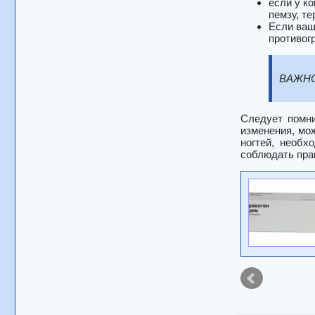
если у к
пемзу, тер
Если ваш
противог
ВАЖН
Следует помни
изменения, мо
ногтей, необх
соблюдать прав