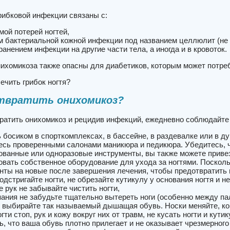
рибковой инфекции связаны с:
мой потерей ногтей,
м бактериальной кожной инфекции под названием целлюлит (не 
анением инфекции на другие части тела, а иногда и в кровоток.
ихомикоза также опасны для диабетиков, которым может потре
лечить грибок ногтя?
отвратить онихомикоз?
ратить онихомикоз и рецидив инфекций, ежедневно соблюдайте
ь босиком в спорткомплексах, в бассейне, в раздевалке или в д
есь проверенными салонами маникюра и педикюра. Убедитесь, 
ованные или одноразовые инструменты, вы также можете привез
овать собственное оборудование для ухода за ногтями. Поскол
нты на новые после завершения лечения, чтобы предотвратить п
одстригайте ногти, не обрезайте кутикулу у основания ногтя и 
 рук не забывайте чистить ногти,
пания не забудьте тщательно вытереть ноги (особенно между па
, выбирайте так называемый дышащая обувь. Носки меняйте, ког
гти стоп, рук и кожу вокруг них от травм, не кусать ногти и кутик
ь, что ваша обувь плотно прилегает и не оказывает чрезмерного 