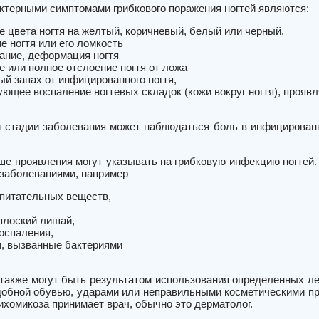
ктерными симптомами грибкового поражения ногтей являются:
е цвета ногтя на желтый, коричневый, белый или черный,
е ногтя или его ломкость
ание, деформация ногтя
е или полное отслоение ногтя от ложа
ый запах от инфицированного ногтя,
ующее воспаление ногтевых складок (кожи вокруг ногтя), проя
 стадии заболевания может наблюдаться боль в инфицированны
е проявления могут указывать на грибковую инфекцию ногтей. 
 заболеваниями, например
питательных веществ,
плоский лишай,
оспаления,
, вызванные бактериями
также могут быть результатом использования определенных лек
добной обувью, ударами или неправильными косметическими пр
хомикоза принимает врач, обычно это дерматолог.