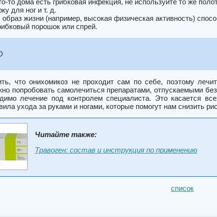
ого-то дома есть грибковая инфекция, не используйте то же пол
ку для ног и т. д.
 образ жизни (например, высокая физическая активность) спосо
рибковый порошок или спрей.
О
ть, что онихомикоз не проходит сам по себе, поэтому лечи
жно попробовать самолечиться препаратами, отпускаемыми без
одимо лечение под контролем специалиста. Это касается вс
ила ухода за руками и ногами, которые помогут нам снизить ри
Читайте также:
Травоген: состав и инструкция по применению
список