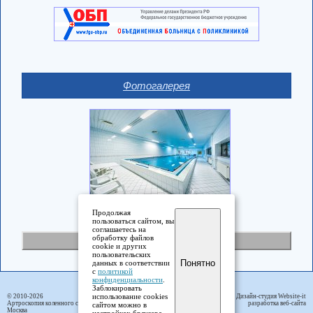
Фотогалерея
Продолжая
пользоваться сайтом, вы
соглашаетесь на
обработку файлов
Полная версия
cookie и других
пользовательских
Понятно
данных в соответствии
с
политикой
конфиденциальности
.
Заблокировать
использование cookies
© 2010-2026
Дизайн-студия Website-it
Артроскопия коленного сустава
разработка веб-сайта
сайтом можно в
Москва