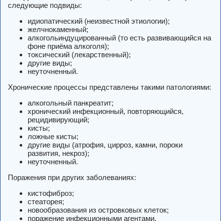
следующие подвиды:
идиопатический (неизвестной этиологии);
желчнокаменный;
алкогольиндуцированный (то есть развивающийся на
фоне приёма алкоголя);
токсический (лекарственный);
другие виды;
неуточненный.
Хронические процессы представлены такими патологиями:
алкогольный панкреатит;
хронический инфекционный, повторяющийся,
рецидивирующий;
кисты;
ложные кисты;
другие виды (атрофия, цирроз, камни, пороки
развития, некроз);
неуточненный.
Поражения при других заболеваниях:
кистофиброз;
стеаторея;
новообразования из островковых клеток;
поражение инфекционными агентами.