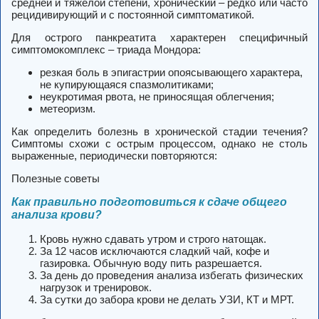
средней и тяжёлой степени, хронический – редко или часто
рецидивирующий и с постоянной симптоматикой.
Для острого панкреатита характерен специфичный
симптомокомплекс – триада Мондора:
резкая боль в эпигастрии опоясывающего характера,
не купирующаяся спазмолитиками;
неукротимая рвота, не приносящая облегчения;
метеоризм.
Как определить болезнь в хронической стадии течения?
Симптомы схожи с острым процессом, однако не столь
выраженные, периодически повторяются:
Полезные советы
Как правильно подготовиться к сдаче общего
анализа крови?
Кровь нужно сдавать утром и строго натощак.
За 12 часов исключаются сладкий чай, кофе и
газировка. Обычную воду пить разрешается.
За день до проведения анализа избегать физических
нагрузок и тренировок.
За сутки до забора крови не делать УЗИ, КТ и МРТ.