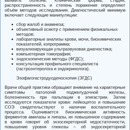
выявить болезнь. Клиническая форма, стадия,
распространенность и степень поражения определяют
объём методов исследования. Диагностический минимум
включает следующие манипуляции:
сбор жалоб и анамнеза;
объективный осмотр с применением физикальных
методов;
лабораторные анализы крови, мочи, биохимических
показателей, копрограмма;
визуализирующая ультразвуковая диагностика;
компьютерная томография;
эндоскопические методы (ФГДС);
консультация профильного специалиста
(гастроэнтеролога и эндокринолога).
Эзофагогастродуоденоскопия (ЭГДС)
Врачи общей практики обращают внимание на характерные
симптомы патологий поджелудочной железы,
болезненность при пальпации в эпигастрии. Затем
исследуются показатели крови: лейкоцитоз и повышение
СОЭ свидетельствуют о наличии воспалительного
процесса. Оценивается биохимическая активность
ферментов амилазы и липазы, их повышенное содержание
в крови говорит об экзосекреторной недостаточности,
повышение уровня глюкозы – об эндосекреторной