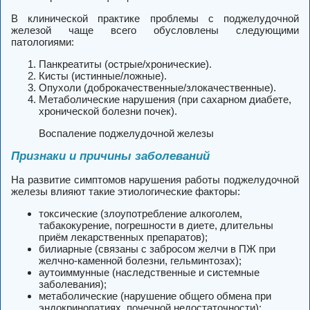
В клинической практике проблемы с поджелудочной
железой чаще всего обусловлены следующими
патологиями:
Панкреатиты (острые/хронические).
Кисты (истинные/ложные).
Опухоли (доброкачественные/злокачественные).
Метаболические нарушения (при сахарном диабете,
хронической болезни почек).
Воспаление поджелудочной железы
Признаки и причины заболеваний
На развитие симптомов нарушения работы поджелудочной
железы влияют такие этиологические факторы:
токсические (злоупотребление алкоголем,
табакокурение, погрешности в диете, длительны
приём лекарственных препаратов);
билиарные (связаны с забросом желчи в ПЖ при
желчно-каменной болезни, гельминтозах);
аутоиммунные (наследственные и системные
заболевания);
метаболические (нарушение общего обмена при
эндокринопатиях, почечной недостаточности);