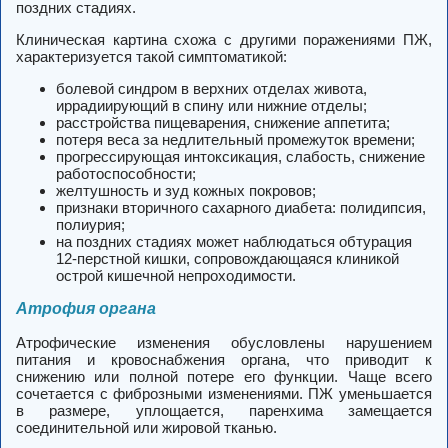
поздних стадиях.
Клиническая картина схожа с другими поражениями ПЖ,
характеризуется такой симптоматикой:
болевой синдром в верхних отделах живота,
иррадиирующий в спину или нижние отделы;
расстройства пищеварения, снижение аппетита;
потеря веса за недлительный промежуток времени;
прогрессирующая интоксикация, слабость, снижение
работоспособности;
желтушность и зуд кожных покровов;
признаки вторичного сахарного диабета: полидипсия,
полиурия;
на поздних стадиях может наблюдаться обтурация
12-перстной кишки, сопровождающаяся клиникой
острой кишечной непроходимости.
Атрофия органа
Атрофические изменения обусловлены нарушением
питания и кровоснабжения органа, что приводит к
снижению или полной потере его функции.
Чаще всего
сочетается с фиброзными изменениями. ПЖ уменьшается
в размере, уплощается, паренхима замещается
соединительной или жировой тканью.