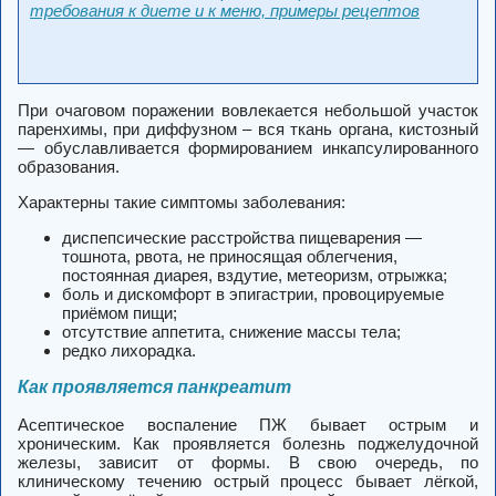
требования к диете и к меню, примеры рецептов
При очаговом поражении вовлекается небольшой участок
паренхимы, при диффузном – вся ткань органа, кистозный
— обуславливается формированием инкапсулированного
образования.
Характерны такие симптомы заболевания:
диспепсические расстройства пищеварения —
тошнота, рвота, не приносящая облегчения,
постоянная диарея, вздутие, метеоризм, отрыжка;
боль и дискомфорт в эпигастрии, провоцируемые
приёмом пищи;
отсутствие аппетита, снижение массы тела;
редко лихорадка.
Как проявляется панкреатит
Асептическое воспаление ПЖ бывает острым и
хроническим. Как проявляется болезнь поджелудочной
железы, зависит от формы. В свою очередь, по
клиническому течению острый процесс бывает лёгкой,