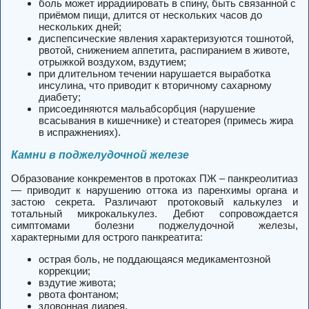
боль может иррадиировать в спину, быть связанной с
приёмом пищи, длится от нескольких часов до
нескольких дней;
диспепсические явления характеризуются тошнотой,
рвотой, снижением аппетита, распиранием в животе,
отрыжкой воздухом, вздутием;
при длительном течении нарушается выработка
инсулина, что приводит к вторичному сахарному
диабету;
присоединяются мальабсорбция (нарушение
всасывания в кишечнике) и стеаторея (примесь жира
в испражнениях).
Камни в поджелудочной железе
Образование конкрементов в протоках ПЖ – панкреолитиаз
— приводит к нарушению оттока из паренхимы органа и
застою секрета. Различают протоковый калькулез и
тотальный микрокалькулез. Дебют сопровождается
симптомами болезни поджелудочной железы,
характерными для острого панкреатита:
острая боль, не поддающаяся медикаментозной
коррекции;
вздутие живота;
рвота фонтаном;
зловонная диарея.