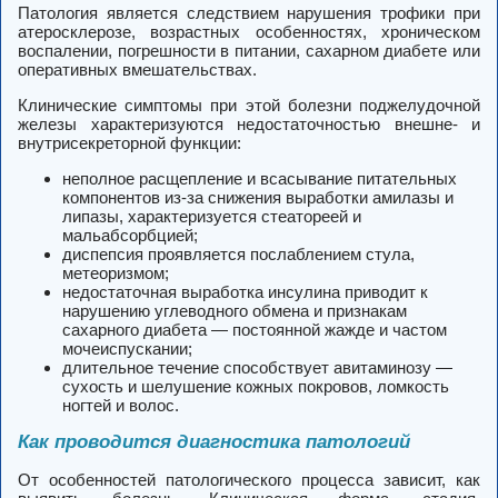
Патология является следствием нарушения трофики при
атеросклерозе, возрастных особенностях, хроническом
воспалении, погрешности в питании, сахарном диабете или
оперативных вмешательствах.
Клинические симптомы при этой болезни поджелудочной
железы характеризуются недостаточностью внешне- и
внутрисекреторной функции:
неполное расщепление и всасывание питательных
компонентов из-за снижения выработки амилазы и
липазы, характеризуется стеатореей и
мальабсорбцией;
диспепсия проявляется послаблением стула,
метеоризмом;
недостаточная выработка инсулина приводит к
нарушению углеводного обмена и признакам
сахарного диабета — постоянной жажде и частом
мочеиспускании;
длительное течение способствует авитаминозу —
сухость и шелушение кожных покровов, ломкость
ногтей и волос.
Как проводится диагностика патологий
От особенностей патологического процесса зависит, как