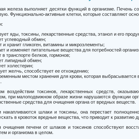
ая железа выполняет десятки функций в организме. Печень со
ую. Функционально-активные клетки, которые составляют основ
и:
зует яды, токсины, лекарственные средства, этанол и его проду
ет углеводный обмен;
т и хранит гликоген, витамины и микроэлементы;
ет и изменяет питательные вещества для потребностей организ
 в транспорте белков, гормонов;
ет липидный обмен;
ует холестерин;
ует желчь, способствует ее отхождению;
ременным местом хранения для крови, которая выбрасывается 
.
м воздействии токсинов, лекарственных средств, оказываю
лом, при малоподвижном образе жизни нарушаются функции орга
рственные средства для очищения органа от вредных веществ.
и накапливаются шлаки и токсины, она перестает полноценн
скать в кровоток вредные вещества, что приводит к развитию д
 очищения печени от шлаков и токсинов способствуют восс
ем и организма в целом.