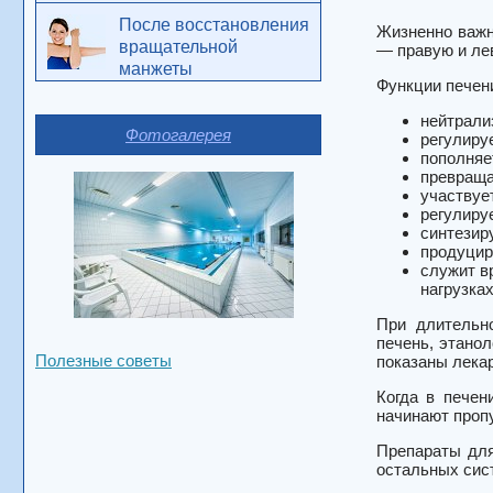
После восстановления
Жизненно важн
вращательной
— правую и лев
манжеты
Функции печен
нейтрали
Фотогалерея
регулиру
пополняе
превраща
участвует
регулиру
синтезир
продуцир
служит в
нагрузках
При длительно
печень, этано
Полезные советы
показаны лека
Когда в печен
начинают пропу
Препараты для
остальных сист