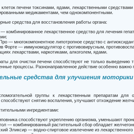
 клеток печени токсинами, ядами, лекарственными средствами
ированными медикаментами, чем однокомпонентными.
орные средства для восстановления работы органа:
 — комбинированное лекарственное средство для лечения гепа
ми;
Про — многокомпонентное липотропное средство с антиоксидан
в Форте — иммуномодулятор с противовирусным, противовоспа
ациях лекарствами, наркотиками, алкоголем, ядами.
аты для очистки печени способствуют не только выведению то
нные процессы. Разнонаправленное действие особенно важно 
ельные средства для улучшения моторики
спомогательной группы к лекарственным препаратам для о
 способствуют снятию воспаления, улучшают отхождение желчи
стительными ингредиентами:
повника способствуют укреплению организма, уменьшают прон
тол — комбинированный растительный сбор обладает желчегон
кий Эликсир — водно-спиртовое извлечение из лекарственного 