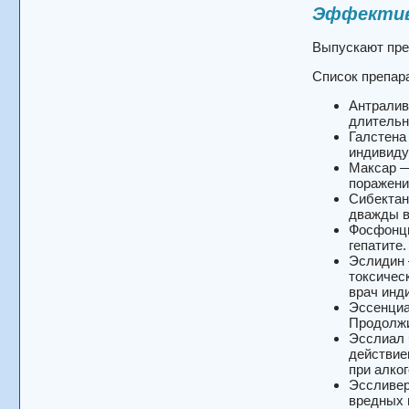
Эффектив
Выпускают пре
Список препара
Антралив
длительн
Галстена
индивиду
Максар —
поражени
Сибектан
дважды в 
Фосфонци
гепатите.
Эслидин 
токсичес
врач инд
Эссенциа
Продолжи
Эсслиал 
действие
при алко
Эссливер
вредных 