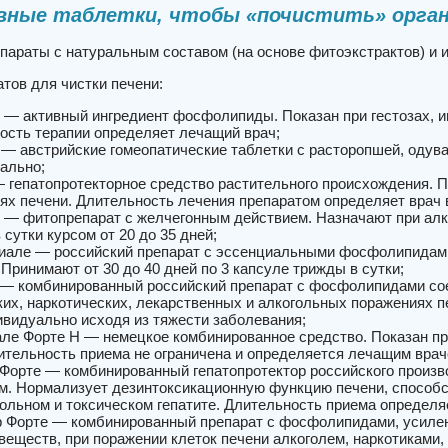
ные таблетки, чтобы «почистить» орга
параты с натуральным составом (на основе фитоэкстрактов) и 
тов для чистки печени:
 — активный ингредиент фосфолипиды. Показан при гестозах, и
ость терапии определяет лечащий врач;
 — австрийские гомеопатические таблетки с расторопшей, одува
ально;
 гепатопротекторное средство растительного происхождения. По
ях печени. Длительность лечения препаратом определяет врач в
 — фитопрепарат с желчегонным действием. Назначают при алко
сутки курсом от 20 до 35 дней;
але — российский препарат с эссенциальными фосфолипидами 
 Принимают от 30 до 40 дней по 3 капсуле трижды в сутки;
— комбинированный российский препарат с фосфолипидами соев
ких, наркотических, лекарственных и алкогольных поражениях п
ивидуально исходя из тяжести заболевания;
ле Форте Н — немецкое комбинированное средство. Показан при
тельность приема не ограничена и определяется лечащим врач
Форте — комбинированный гепатопротектор российского произ
м. Нормализует дезинтоксикационную функцию печени, способс
гольном и токсическом гепатите. Длительность приема определя
 Форте — комбинированный препарат с фосфолипидами, усиле
веществ, при поражении клеток печени алкоголем, наркотиками,