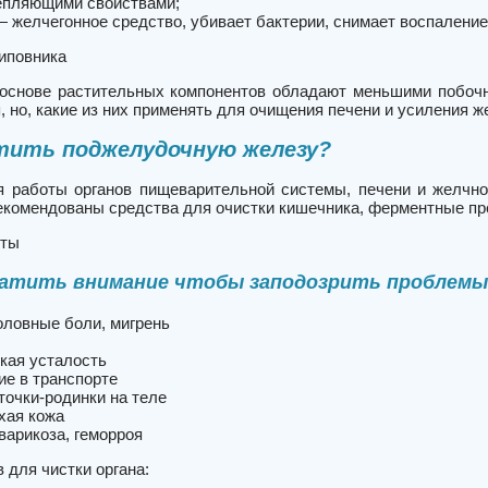
пляющими свойствами;
 желчегонное средство, убивает бактерии, снимает воспаление
иповника
основе растительных компонентов обладают меньшими побоч
 но, какие из них применять для очищения печени и усиления ж
тить поджелудочную железу?
 работы органов пищеварительной системы, печени и желчно
екомендованы средства для очистки кишечника, ферментные п
еты
ратить внимание чтобы заподозрить проблемы
оловные боли, мигрень
кая усталость
ие в транспорте
точки-родинки на теле
хая кожа
варикоза, геморроя
 для чистки органа: