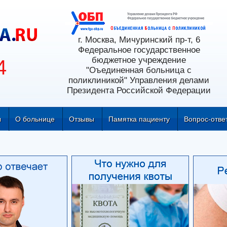
г. Москва, Мичуринский пр-т, 6
Федеральное государственное
бюджетное учреждение
4
"Оъединенная больница с
поликлиникой" Управления делами
Президента Российской Федерации
ы
О больнице
Отзывы
Памятка пациенту
Вопрос-отве