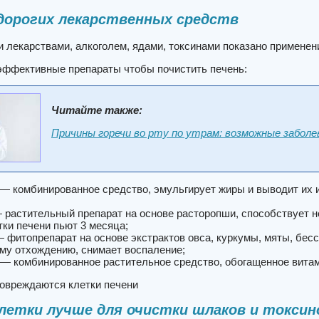
дорогих лекарственных средств
и лекарствами, алкоголем, ядами, токсинами показано примене
 эффективные препараты чтобы почистить печень:
Читайте также:
Причины горечи во рту по утрам: возможные забол
— комбинированное средство, эмульгирует жиры и выводит их и
 растительный препарат на основе расторопши, способствует н
тки печени пьют 3 месяца;
 фитопрепарат на основе экстрактов овса, куркумы, мяты, бес
му отхождению, снимает воспаление;
 — комбинированное растительное средство, обогащенное вита
овреждаются клетки печени
летки лучше для очистки шлаков и токсин