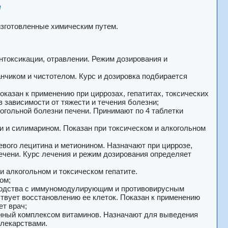
н
изготовленные химическим путем.
нтоксикации, отравлении. Режим дозирования и
нчиком и чистотелом. Курс и дозировка подбирается
казан к применению при циррозах, гепатитах, токсических
 зависимости от тяжести и течения болезни;
гольной болезни печени. Принимают по 4 таблетки
и силимарином. Показан при токсическом и алкогольном
ого лецитина и метионином. Назначают при циррозе,
ечени. Курс лечения и режим дозирования определяет
 алкогольном и токсическом гепатите.
ом;
водства с иммуномодулирующим и противовирусным
твует восстановлению ее клеток. Показан к применению
ет врач;
нный комплексом витаминов. Назначают для выведения
 лекарствами.