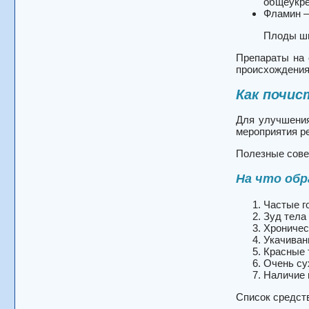
общеукре
Фламин —
Плоды ш
Препараты на 
происхождения,
Как почис
Для улучшения
мероприятия р
Полезные сов
На что об
Частые г
Зуд тела
Хроничес
Укачиван
Красные 
Очень су
Наличие 
Список средств