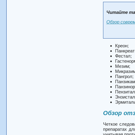
Читайте та
Обзор соврем
Креон;
Панкреат
Фестал;
Гастенор
Мезим;
Микразим
Пангрол;
Панзикам
Панзинор
Пензитал
Энзистал
Эрмиталь
Обзор от
Четкое следов
препаратах дл
учитывая прот