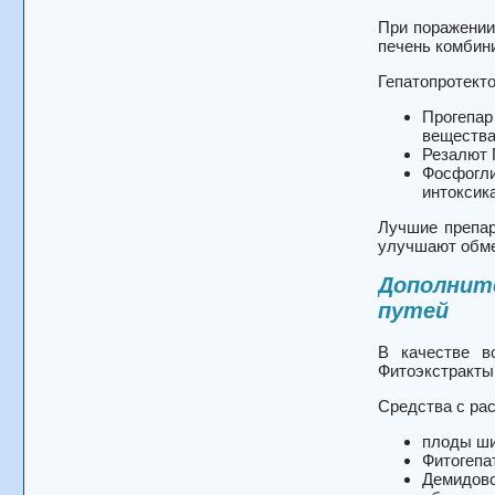
При поражении
печень комбин
Гепатопротект
Прогепар
вещества
Резалют 
Фосфогли
интоксик
Лучшие препар
улучшают обме
Дополнит
путей
В качестве в
Фитоэкстракты
Средства с ра
плоды ши
Фитогепа
Демидовс