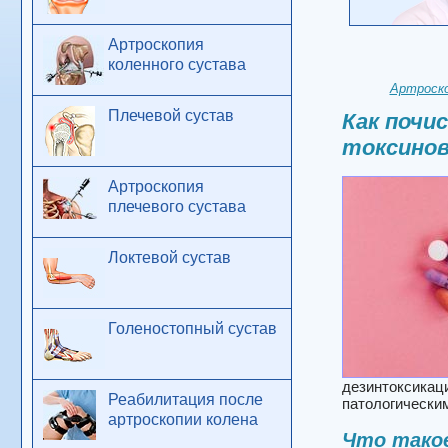
Артроскопия
коленного сустава
Артроско
Плечевой сустав
Как почи
токсинов
Артроскопия
плечевого сустава
Локтевой сустав
Голеностопный сустав
дезинтоксика
Реабилитация после
патологическим
артроскопии колена
Что такое