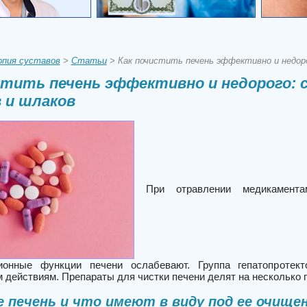
пия суставов
>
Статьи
> Как почистить печень эффективно и недоро
стить печень эффективно и недорого: 
 и шлаков
При отравлении медикамента
ционные функции печени ослабевают. Группа гепатопротек
 действиям. Препараты для чистки печени делят на несколько 
 печень и что имеют в виду под ее очище