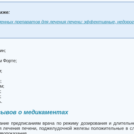
кже:
енных препаратов для лечения печени: эффективные, недорог
ин;
м Форте;
;
;
м;
;
;
.
зывов о медикаментах
ание предписаниям врача по режиму дозирования и длительн
я лечения печени, поджелудочной железы положительные в слу
ивопоказания.