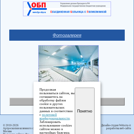
Фотогалерея
Продолжая
пользоваться сайтом, вы
соглашаетесь на
обработку файлов
Полная версия
cookie и других
пользовательских
Понятно
данных в соответствии
с
политикой
конфиденциальности
.
Заблокировать
использование cookies
© 2010-2026
Дизайн-студия Website-it
Артроскопия коленного сустава
разработка веб-сайта
сайтом можно в
Москва
настройках браузера.