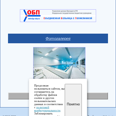
Фотогалерея
Продолжая
пользоваться сайтом, вы
соглашаетесь на
обработку файлов
Полная версия
cookie и других
пользовательских
Понятно
данных в соответствии
с
политикой
конфиденциальности
.
Заблокировать