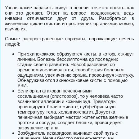
Узнав, какие паразиты живут в печени, хочется понять, как
они это делают. Ответ на вопрос неоднозначен, ведь
инвазии отличаются друг от друга. Разобраться в
жизненном цикле глистов и простейших организмов можно,
изучив их.
Самые распространенные паразиты, поражающие печень
людей:
При эхинококкозе образуются кисты, в которых живут
личинки. Болезнь бессимптомна до последних
стадий своего развития. Новообразования со
временем увеличиваются, способствуя болевым
ощущениям, увеличению органа, провоцируя желтуху.
Обнаруживаются эхинококковые кисты с помощью
УЗИ.
Если орган атакован печеночными
сосальщиками (описторхоз), то у человека часто
возникают аллергии и кожный зуд. Трематоды
провоцируют боли в животе, субфебрильную
температуру тела, холангиогепатит. Двуустка
печеночная выбирает местом жительства желчные
протоки и сосуды, создает бляшки, провоцирует
разрушение органа.
Возбудитель аскаридоза начинает свой путь с
кишечника. Черви быстро размножаются, им