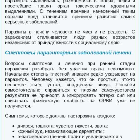
паразитов. Скапливаясь, размножаясь в тканях, черви и
простейшие травят орган токсическими ядовитыми
выделениями. С течением времени нанесенный таким
образом вред становится причиной развития самых
серьезных заболеваний.
Паразиты в печени человека не миф и не редкость. С
заражением сталкиваются люди разных возрастов
независимо от принадлежности к социальному слою.
Симптомы паразитарных заболеваний печени
Вопросы симптомов и лечения при ранней стадии
поражения разобрать без участия врача невозможно.
Начальная степень глистной инвазии редко указывает на
паразитов. Человеку кажется, что он простыл, что-то
несвежее съел, устал, «подцепил» вирус.
Попытки
самостоятельно справиться с плохим самочувствием
результата не приносят, а игнорировать потерю сил или
списывать физическую слабость на ОРВИ уже не
получается.
Симптомы, которые должны насторожить каждого:
диарея, тошнота, чувство тяжести, рвота;
кожный зуд, незаживающие дерматиты;
гепатомегалия (печень болит и увеличивается в