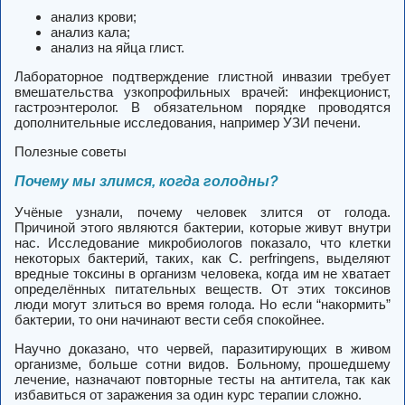
анализ крови;
анализ кала;
анализ на яйца глист.
Лабораторное подтверждение глистной инвазии требует
вмешательства узкопрофильных врачей: инфекционист,
гастроэнтеролог. В обязательном порядке проводятся
дополнительные исследования, например УЗИ печени.
Полезные советы
Почему мы злимся, когда голодны?
Учёные узнали, почему человек злится от голода.
Причиной этого являются бактерии, которые живут внутри
нас. Исследование микробиологов показало, что клетки
некоторых бактерий, таких, как C. perfringens, выделяют
вредные токсины в организм человека, когда им не хватает
определённых питательных веществ. От этих токсинов
люди могут злиться во время голода. Но если “накормить”
бактерии, то они начинают вести себя спокойнее.
Научно доказано, что червей, паразитирующих в живом
организме, больше сотни видов. Больному, прошедшему
лечение, назначают повторные тесты на антитела, так как
избавиться от заражения за один курс терапии сложно.