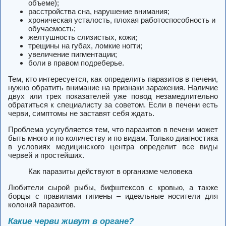
объеме);
расстройства сна, нарушение внимания;
хроническая усталость, плохая работоспособность и
обучаемость;
желтушность слизистых, кожи;
трещины на губах, ломкие ногти;
увеличение пигментации;
боли в правом подреберье.
Тем, кто интересуется, как определить паразитов в печени,
нужно обратить внимание на признаки заражения. Наличие
двух или трех показателей уже повод незамедлительно
обратиться к специалисту за советом. Если в печени есть
черви, симптомы не заставят себя ждать.
Проблема усугубляется тем, что паразитов в печени может
быть много и по количеству и по видам. Только диагностика
в условиях медицинского центра определит все виды
червей и простейших.
Как паразиты действуют в организме человека
Любители сырой рыбы, бифштексов с кровью, а также
борцы с правилами гигиены – идеальные носители для
колоний паразитов.
Какие черви живут в органе?