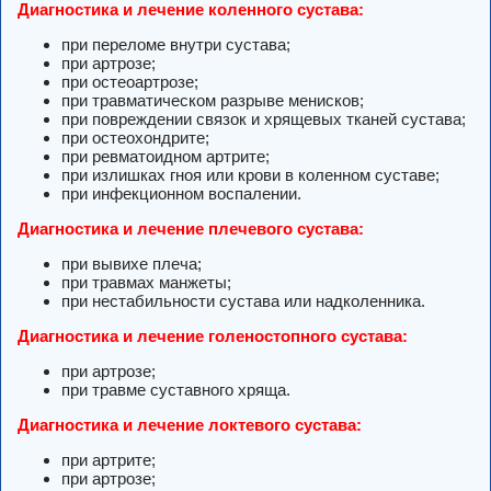
Диагностика и лечение коленного сустава:
при переломе внутри сустава;
при артрозе;
при остеоартрозе;
при травматическом разрыве менисков;
при повреждении связок и хрящевых тканей сустава;
при остеохондрите;
при ревматоидном артрите;
при излишках гноя или крови в коленном суставе;
при инфекционном воспалении.
Диагностика и лечение плечевого сустава:
при вывихе плеча;
при травмах манжеты;
при нестабильности сустава или надколенника.
Диагностика и лечение голеностопного сустава:
при артрозе;
при травме суставного хряща.
Диагностика и лечение локтевого сустава:
при артрите;
при артрозе;