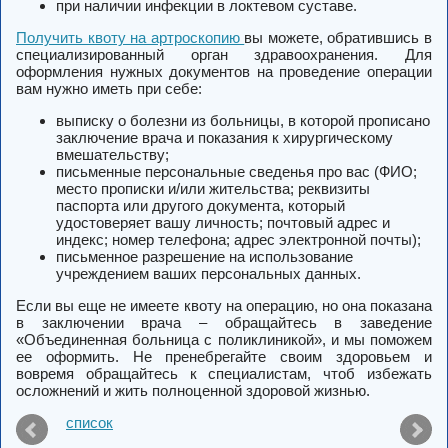
при наличии инфекции в локтевом суставе.
Получить квоту на артроскопию
вы можете, обратившись в
специализированный орган здравоохранения. Для
оформления нужных документов на проведение операции
вам нужно иметь при себе:
выписку о болезни из больницы, в которой прописано
заключение врача и показания к хирургическому
вмешательству;
письменные персональные сведенья про вас (ФИО;
место прописки и/или жительства; реквизиты
паспорта или другого документа, который
удостоверяет вашу личность; почтовый адрес и
индекс; номер телефона; адрес электронной почты);
письменное разрешение на использование
учреждением ваших персональных данных.
Если вы еще не имеете
квоту на операцию
, но она показана
в заключении врача – обращайтесь в заведение
«Объединенная больница с поликлиникой», и мы поможем
ее оформить. Не пренебрегайте своим здоровьем и
вовремя обращайтесь к специалистам, чтоб избежать
осложнений и жить полноценной здоровой жизнью.
список