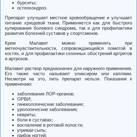
бурситы;
остеохондроз.
Препарат улучшает местное кровообращение и улучшает
питание хрящевой ткани. Применяется как для быстрого
купирования болевого синдрома, так и для профилактики
развития болезней суставов у спортсменов.
Крем Малавит можно применять при
метеочувствительности, сопровождающейся ломотой в
костях, и для профилактики сезонных обострений артритов
и артрозов.
Малавит раствор предназначен для наружного применения.
Его также часто называют эликсиром или каплями.
Несмотря на это, пить препарат нельзя. Показания к
применению:
заболевания ЛОР-органов;
ОРВИ;
гинекологические заболевания;
урологические заболевания;
невриты;
боли в суставах;
воспаление в ротовой полости;
угревая сыпь;
грибок ногтей;