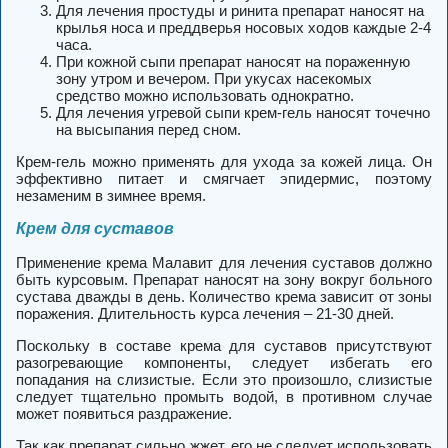
Для лечения простуды и ринита препарат наносят на
крылья носа и преддверья носовых ходов каждые 2-4
часа.
При кожной сыпи препарат наносят на пораженную
зону утром и вечером. При укусах насекомых
средство можно использовать однократно.
Для лечения угревой сыпи крем-гель наносят точечно
на высыпания перед сном.
Крем-гель можно применять для ухода за кожей лица. Он
эффективно питает и смягчает эпидермис, поэтому
незаменим в зимнее время.
Крем для суставов
Применение крема Малавит для лечения суставов должно
быть курсовым. Препарат наносят на зону вокруг больного
сустава дважды в день. Количество крема зависит от зоны
поражения. Длительность курса лечения – 21-30 дней.
Поскольку в составе крема для суставов присутствуют
разогревающие компоненты, следует избегать его
попадания на слизистые. Если это произошло, слизистые
следует тщательно промыть водой, в противном случае
может появиться раздражение.
Так как препарат сильно жжет, его не следует использовать