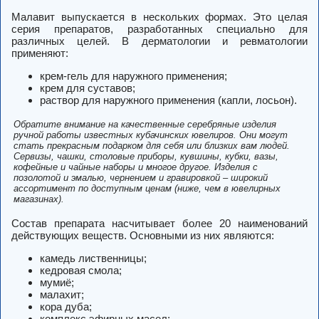
Малавит выпускается в нескольких формах. Это целая
серия препаратов, разработанных специально для
различных целей. В дерматологии и ревматологии
применяют:
крем-гель для наружного применения;
крем для суставов;
раствор для наружного применения (капли, лосьон).
Обратите внимание на качественные
серебряные изделия
ручной работы известных кубачинских ювелиров. Они могут
стать прекрасным подарком для себя или близких вам людей.
Сервизы, чашки, столовые приборы, кувшины, кубки, вазы,
кофейные и чайные наборы и многое другое. Изделия с
позолотой и эмалью, чернением и гравировкой – широкий
ассортимент по доступным ценам (ниже, чем в ювелирных
магазинах).
Состав
препарата насчитывает более 20 наименований
действующих веществ. Основными из них являются:
камедь лиственницы;
кедровая смола;
мумиё;
малахит;
кора дуба;
комплекс эфирных масел;