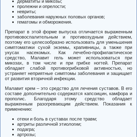
дерматиты и микозы;
пролежни и опрелости;
невриты;
заболевания наружных половых органов;
гематомы и обморожения.
Препарат в этой форме выпуска отличается выраженным
противовоспалительным и противозудным действием,
поэтому его целесообразно использовать для уменьшения
симптоматики сухой экземы, крапивницы, а также при
укусах насекомых. Как лечебно-профилактическое
средство, Малавит гель может использоваться при
микозах, в том числе и при грибке ногтей. Препарат
обладает слабой противогрибковой активностью, но
устраняет неприятные симптомы заболевания и защищает
от развития вторичной инфекции.
Малавит крем – это средство для лечения суставов. В его
составе дополнительно содержатся капсоицин, камфора и
прополис. Благодаря этому средство обладает
выраженным разогревающим действием. Показания к
применению:
отеки и боль в суставах после травм;
артриты различной этиологии;
подагра;
артрозы;