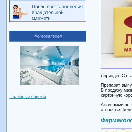
После восстановления
вращательной
манжеты
Фотогалерея
Лоринден С вы
Препарат выпу
В продажу маз
картонную коро
Полезные советы
Активными веще
относятся белы
Фармаколо