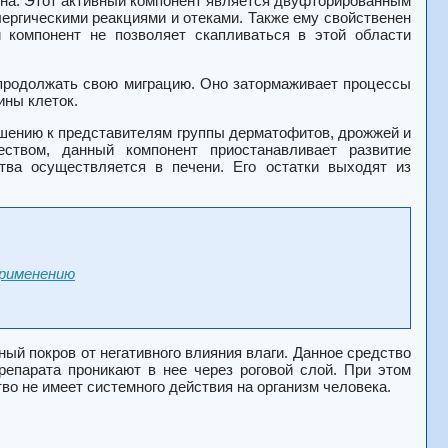
на. Этот активный компонент является двуфторированным
лергическими реакциями и отеками. Также ему свойственен
компонент не позволяет скапливаться в этой области
продолжать свою миграцию. Оно затормаживает процессы
ины клеток.
ошению к представителям группы дерматофитов, дрожжей и
ством, данный компонент приостанавливает развитие
тва осуществляется в печени. Его остатки выходят из
применению
ый покров от негативного влияния влаги. Данное средство
епарата проникают в нее через роговой слой. При этом
во не имеет системного действия на организм человека.