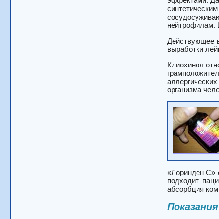
эффектами. Да
синтетическим
сосудосужива
нейтрофилам. 
Действующее в
выработки лейк
Клиохинол отн
грамположите
аллергически
организма чело
«Лоринден С» 
подходит паци
абсорбция комп
Показания