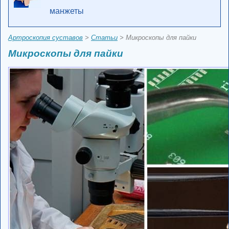
манжеты
Артроскопия суставов
>
Статьи
> Микроскопы для пайки
Микроскопы для пайки