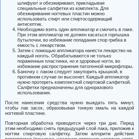
шлифуют и обезжиривают, прикладывая
специальные салфетки из комплекта. Для
обезжиривания ногтевых пластин можно
использовать спирт или спиртосодержащий
антисептик.
Необходимо взять один аппликатор и смочить в лаке.
При этом аппликатор не должен касаться горлышка
бутылочки, во избежание попадания спор грибка в
емкость с лекарством.
Затем с помощью аппликатора нанести лекарство на
каждый ноготь. Обрабатываются не только
пораженные пластинки, но и здоровые ногти, во
избежание распространения патогенной микрофлоры.
Баночку с лаком следует закупорить крышкой, в
противном случае он высохнет. Каждый аппликатор
нужно протереть комплектной спиртовой салфеткой.
Салфетки предназначены для одноразового
использования.
После нанесения средства нужно выждать пять минут,
чтобы лак засох, образовывая тонкую эмаль на каждой
ногтевой пластине.
Повторная обработка проводится через три дня. Перед
этим необходимо снять предыдущий слой лака, приложив к
ногтям спиртовую салфетку. Затем алгоритм действия
повторяется (ванночка, удаление отросших частичек ногтя,