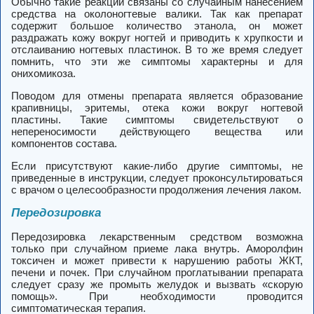
Обычно такие реакции связаны со случайным нанесением
средства на околоногтевые валики. Так как препарат
содержит большое количество этанола, он может
раздражать кожу вокруг ногтей и приводить к хрупкости и
отслаиванию ногтевых пластинок. В то же время следует
помнить, что эти же симптомы характерны и для
онихомикоза.
Поводом для отмены препарата является образование
крапивницы, эритемы, отека кожи вокруг ногтевой
пластины. Такие симптомы свидетельствуют о
непереносимости действующего вещества или
компонентов состава.
Если присутствуют какие-либо другие симптомы, не
приведенные в инструкции, следует проконсультироваться
с врачом о целесообразности продолжения лечения лаком.
Передозировка
Передозировка лекарственным средством возможна
только при случайном приеме лака внутрь. Аморолфин
токсичен и может привести к нарушению работы ЖКТ,
печени и почек. При случайном проглатывании препарата
следует сразу же промыть желудок и вызвать «скорую
помощь». При необходимости проводится
симптоматическая терапия.