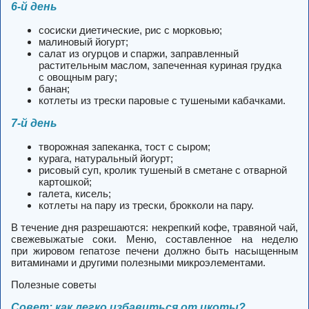
6-й день
сосиски диетические, рис с морковью;
малиновый йогурт;
салат из огурцов и спаржи, заправленный
растительным маслом, запеченная куриная грудка
с овощным рагу;
банан;
котлеты из трески паровые с тушеными кабачками.
7-й день
творожная запеканка, тост с сыром;
курага, натуральный йогурт;
рисовый суп, кролик тушеный в сметане с отварной
картошкой;
галета, кисель;
котлеты на пару из трески, брокколи на пару.
В течение дня разрешаются: некрепкий кофе, травяной чай,
свежевыжатые соки. Меню, составленное на неделю
при жировом гепатозе печени должно быть насыщенным
витаминами и другими полезными микроэлементами.
Полезные советы
Совет: как легко избавиться от икоты?