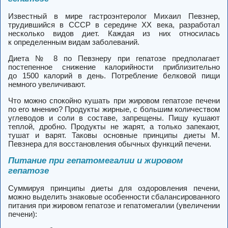
Известный в мире гастроэнтеролог Михаил Певзнер,
трудившийся в СССР в середине ХХ века, разработал
несколько видов диет. Каждая из них относилась
к определенным видам заболеваний.
Диета № 8 по Певзнеру при гепатозе предполагает
постепенное снижение калорийности приблизительно
до 1500 калорий в день. Потребление белковой пищи
немного увеличивают.
Что можно спокойно кушать при жировом гепатозе печени
по его мнению? Продукты жирные, с большим количеством
углеводов и соли в составе, запрещены. Пищу кушают
теплой, дробно. Продукты не жарят, а только запекают,
тушат и варят. Таковы основные принципы диеты М.
Певзнера для восстановления обычных функций печени.
Питание при гепатомегалии и жировом
гепатозе
Суммируя принципы диеты для оздоровления печени,
можно выделить знаковые особенности сбалансированного
питания при жировом гепатозе и гепатомегалии (увеличении
печени):