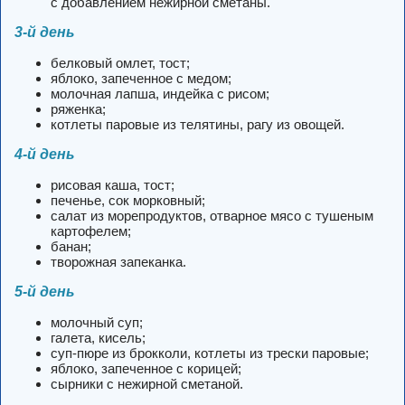
с добавлением нежирной сметаны.
3-й день
белковый омлет, тост;
яблоко, запеченное с медом;
молочная лапша, индейка с рисом;
ряженка;
котлеты паровые из телятины, рагу из овощей.
4-й день
рисовая каша, тост;
печенье, сок морковный;
салат из морепродуктов, отварное мясо с тушеным
картофелем;
банан;
творожная запеканка.
5-й день
молочный суп;
галета, кисель;
суп-пюре из брокколи, котлеты из трески паровые;
яблоко, запеченное с корицей;
сырники с нежирной сметаной.