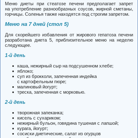
Меню диеты при стеатозе печени предполагает запрет
на употребление разнообразных соусов, жирной сметаны,
горчицы. Соленья также находятся под строгим запретом.
Меню на 7 дней (стол 5)
Для скорейшего избавления от жирового гепатоза печени
разработана диета 5, приблизительное меню на неделю
следующее.
1-й день
каша, нежирный сыр на подсушенном хлебе;
яблоко;
суп из брокколи, запеченная индейка
с картофельным пюре;
малиновый йогурт;
треска, запеченная с морковью.
2-й день
творожная запеканка;
кисель с сухариком;
нежирный бульон, говядина тушеная с лапшой;
курага, йогурт;
сосиски диетические, салат из огурцов