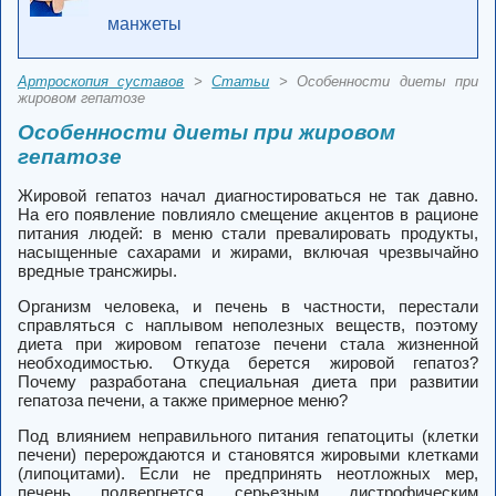
манжеты
Артроскопия суставов
>
Статьи
> Особенности диеты при
жировом гепатозе
Особенности диеты при жировом
гепатозе
Жировой гепатоз начал диагностироваться не так давно.
На его появление повлияло смещение акцентов в рационе
питания людей: в меню стали превалировать продукты,
насыщенные сахарами и жирами, включая чрезвычайно
вредные трансжиры.
Организм человека, и печень в частности, перестали
справляться с наплывом неполезных веществ, поэтому
диета при жировом гепатозе печени стала жизненной
необходимостью. Откуда берется жировой гепатоз?
Почему разработана специальная диета при развитии
гепатоза печени, а также примерное меню?
Под влиянием неправильного питания гепатоциты (клетки
печени) перерождаются и становятся жировыми клетками
(липоцитами). Если не предпринять неотложных мер,
печень подвергнется серьезным дистрофическим