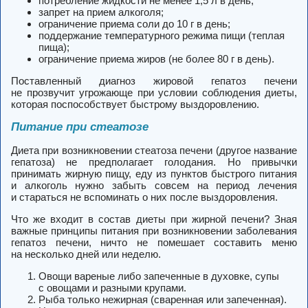
потребление жидкости не менее 1,5 л в день;
запрет на прием алкоголя;
ограничение приема соли до 10 г в день;
поддержание температурного режима пищи (теплая
пища);
ограничение приема жиров (не более 80 г в день).
Поставленный диагноз жировой гепатоз печени
не прозвучит угрожающе при условии соблюдения диеты,
которая поспособствует быстрому выздоровлению.
Питание при стеатозе
Диета при возникновении стеатоза печени (другое название
гепатоза) не предполагает голодания. Но привычки
принимать жирную пищу, еду из пунктов быстрого питания
и алкоголь нужно забыть совсем на период лечения
и стараться не вспоминать о них после выздоровления.
Что же входит в состав диеты при жирной печени? Зная
важные принципы питания при возникновении заболевания
гепатоз печени, ничто не помешает составить меню
на несколько дней или неделю.
Овощи вареные либо запеченные в духовке, супы
с овощами и разными крупами.
Рыба только нежирная (сваренная или запеченная).