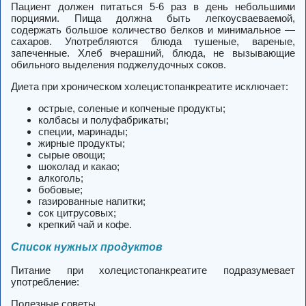
Пациент должен питаться 5-6 раз в день небольшими
порциями. Пища должна быть легкоусваеваемой,
содержать большое количество белков и минимальное —
сахаров. Употребляются блюда тушеные, вареные,
запеченные. Хлеб вчерашний, блюда, не вызывающие
обильного выделения поджелудочных соков.
Диета при хроническом холецистопанкреатите исключает:
острые, соленые и копченые продукты;
колбасы и полуфабрикаты;
специи, маринады;
жирные продукты;
сырые овощи;
шоколад и какао;
алкоголь;
бобовые;
газированные напитки;
сок цитрусовых;
крепкий чай и кофе.
Список нужных продуктов
Питание при холецистопанкреатите подразумевает
употребление:
Полезные советы