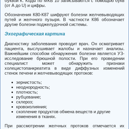
буквой К. Коды по МКБ 10 записываются с помощью букв
(от А до U) и цифры.
Обозначения К80-К87 шифруют болезни желчевыводящих
путей и желчного пузыря. В частности К86 обозначает
другие болезни поджелудочной системы.
Эхографическая картина
Диагностику заболевания проводит врач. Он осматривает
пациента, выслушивает жалобы и назначает анализы.
Важнейшим способом обнаружения болезни является УЗ-
исследование брюшной полости.
При его проведении
специалист может обнаружить признаки
холецистопанкреатита в виде диффузных изменений
стенок печени и желчевыводящих протоков:
зернистость;
неоднородность;
плотность;
рубцевание;
склероз;
кровоизлияния;
скопление продуктов обмена веществ и другие
изменения в тканях.
При рассмотрении желчных протоков отмечается их