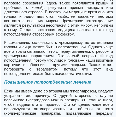
полового созревания (здесь также появляются прыщи и
проблемы с кожей), результат приема лекарств или
длительного стресса. В восточной медицине признано, что
голова и лицо являются наиболее важными местами
контакта с внешним миром. Чрезмерное потоотделение
является результатом несогласия с этим миром, неприязни
к нему. Сегодня восточная медицина называет этот вид
потоотделения стрессовым эффектом.
К сожалению, склонность к чрезмерному потоотделению
головы и лица может быть наследственной.
Однако чаще
всего врачи связывают это
с переутомлением, стрессом и
чрезмерным напряжением.
Это самый неприятный вид
потоотделения, потому что лицо и голова — наши визитные
карточки в общении с другими людьми. Также стоит
поговорить с терапевтом, потому что этот вид
потоотделения может быть психосоматическим.
Повышенное потоотделение: лечение
Если мы имеем дело со вторичным гипергидрозом, следует
устранить его причину. С другой стороны, в случае
первичного гипергидроза можно предпринять только шаги,
чтобы подавить этот процесс. С этой целью чаще всего
используются антиперспиранты и таблетки от пота
(холинергические препараты, подавляющие передачу