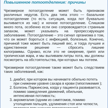
Повышенное потоотделение: причины
Чрезмерное потоотделение может быть признаком
различных недугов. Есть два типа этого — базальное
потоотделение (то есть ситуация, когда пот буквально
выливается из нас) и ночное потоотделение. Слишком
много пота, особенно если оно сопровождается странным
запахом, может указывать на прогрессирующее
заболевание.
Потоотделение – это сигнал организма о том,
что он может бороться с инфекцией, болезнью.
Конечно,
причиной тоже может быть лишний вес, и тогда лучшее и
единственное решение — сбросить лишние
килограммы. Однако, если это не ожирение, грипп или
тропическая жара, и мы выливаем литры пота, мы должны
посмотреть на обстоятельства, при которых мы потеем.
Чрезмерное потоотделение также может быть следствием
таких заболеваний, как:
диабет, при котором вы начинаете обильно потеть
при снижении уровня сахара в крови (гипогликемия );
Болезнь Паркинсона, когда у пациента развивается,
помимо замедления движений, обильная,
интенсивная потливость;
акромегалия (одним из симптомов, помимо
утолщения пальцев, удлинения стоп или челюсти,
является повышенное потоотделение).