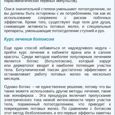
парасимпатических нервных импульсов).
Они в значительной степени уменьшают потоотделение, но
вы должны быть осторожны с их потреблением, так как их
использование сопряжено с риском побочных
эффектов. Кроме того, существуют еще гели для душа,
снижающие активность потовых желез, и специальные
препараты, уменьшающие потоотделение ступней и рук.
Курс лечения ботоксом
Еще один способ избавиться от надоедливого недуга –
пройти курс лечения в кабинете врача или в салоне
красоты.
Среди методов наиболее популярным лечением
является ботокс (ботулотоксин), который хирург
или дерматолог вводит в наиболее потеющие участки
тела. Ботулинический токсин достаточно эффективен и
останавливает работу потовых желез на несколько
месяцев.
Однако ботокс – не единственное решение, потому что вы
также можете использовать другие методы лечения, такие
как ионофераза . Эта процедура включает пропускание
электрического тока низкой интенсивности через участок
тела, пораженный потоотделением, что приводит к
повреждению потовых желез. По сравнению с ботоксом
этот метод безболезненен, и его первые эффекты заметны