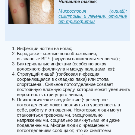
Читайте также:
Микроспория (лишай):
симптомы и лечение, отличие
от трихофитии
Инфекции ногтей на ногах;
Бородавки
– кожные новообразования,
вызванные ВПЧ (вирусом папилломы человека) ;
Бактериальные инфекции (особенно вокруг
волосяного фолликула и между пальцами ног);
Стригущий лишай
(грибковая инфекция,
сохраняющаяся в складках паха) или стопа
спортсмена . Сильное потоотделение создает
постоянную влажную среду, которая может увеличить
вероятность стригущего лишая;
Психологическое воздействие (чрезмерное
потоотделение может повлиять на уверенность в
себе, работу и отношения. Некоторые люди могут
становиться тревожными, эмоционально
напряженными, социально замкнутыми или даже
подавленными. Многие люди с чрезмерным
потоотделением сообщают, что их симптомы