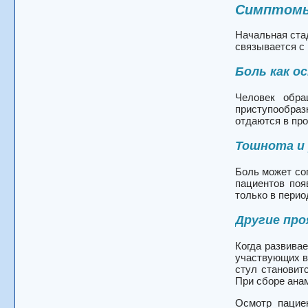
Симптом
Начальная стад
связывается с
Боль как о
Человек обра
приступообраз
отдаются в про
Тошнота и
Боль может со
пациентов поя
только в перио
Другие про
Когда развива
участвующих в 
стул становит
При сборе ана
Осмотр пациен