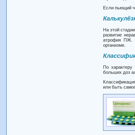
Если пьющий че
Калькулё
На этой стадии
развитие нера
атрофия ПЖ. 
организме.
Классифи
По характеру
больших доз а
Классификация
или быть само