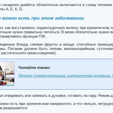
 сахарного диабета обязательно включаются в схему лечения
ы А, Е, К, D.
 можно есть при этом заболевании
ет, как восстановить поджелудочную железу при хроническом п
 отныне нужно правильно питаться. В меню обязательно нужно
станавливать функции ПЖ.
жареные блюда, свежие фрукты и овощи, способные провоциро
авы. Питание должно быть легким, малокалорийным, суточна
е растительного происхождения).
Читайте также:
Лечение холедохолитиаза: хирургическая операция, 
 отваривать или запекать в духовке, готовить на пару. Режим д
ожно есть при хроническом панкреатите, а что нельзя, нетрудн
м разрешаются: