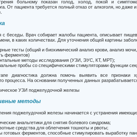
рения больному показан голод, холод, покой и симптом
га. От пациента требуется полный отказ от алкоголя, но даже 
.
ка
я с беседы. Врач собирает жалобы пациента, описывает пищево
мени, в каких количествах. Для уточнения общей картины забол
рные тесты (общий и биохимический анализ крови, анализ мочи
ть ферментов)
нтальные методы исследования (УЗИ, ЭУС, КТ, МРТ);
альные пробы со специфическими стимуляторами функции сек
апе диагностика должна помочь выявить все признаки хро
го процесса. На основании полученных данных разрабатывается
ическое УЗИ поджелудочной железы
ивные методы
ления поджелудочной железы начинается с устранения имеющи
ические анальгетики для снятия болевого синдрома;
вотные средства для облегчения тошноты и рвоты;
ы готовых ферментов, способные стимулировать выработку панк