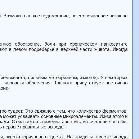
. Возможно легкое недомогание, но его появление никак не
нное обострение, боли при хроническом панкреатите
ают в левом подреберье в верхней части живота. Иногда
ием живота, сильным метеоризмом, изжогой). У некоторых
т человеку облегчения. Тошнота присутствует постоянно
оит.
тро худеет.
Это связано с тем, что количество ферментов,
е может усваивать основные микроэлементы. Из-за этого и
рами. Отмечается снижение аппетита и появление апатии.
ть первые правильные выводы.
, желто-коричневого цвета. На груди и животе иногда