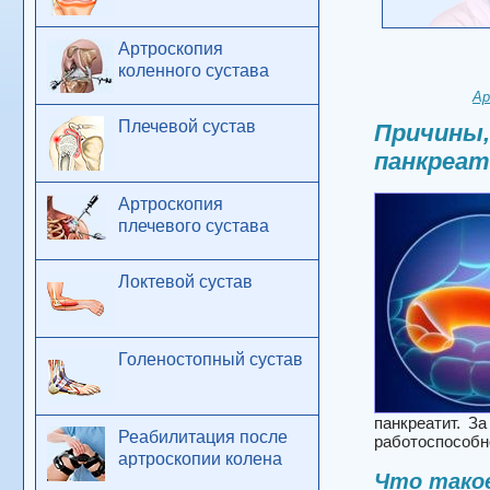
Артроскопия
коленного сустава
Ар
Плечевой сустав
Причины,
панкреа
Артроскопия
плечевого сустава
Локтевой сустав
Голеностопный сустав
панкреатит. З
Реабилитация после
работоспособн
артроскопии колена
Что тако