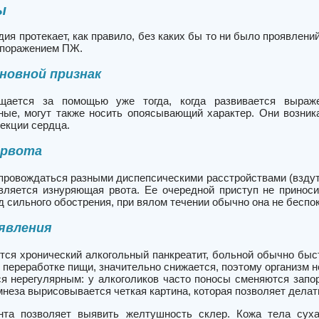
ы
ия протекает, как правило, без каких бы то ни было проявлений
 поражением ПЖ.
сновной признак
щается за помощью уже тогда, когда развивается выраже
ные, могут также носить опоясывающий характер. Они возник
екции сердца.
 рвота
провождаться разными диспепсическими расстройствами (вздут
вляется изнуряющая рвота. Ее очередной приступ не приноси
д сильного обострения, при вялом течении обычно она не беспок
явления
ется хронический алкогольный панкреатит, больной обычно быс
переработке пищи, значительно снижается, поэтому организм н
ся нерегулярным: у алкоголиков часто поносы сменяются запо
мнеза вырисовывается четкая картина, которая позволяет дела
та позволяет выявить желтушность склер. Кожа тела сухая