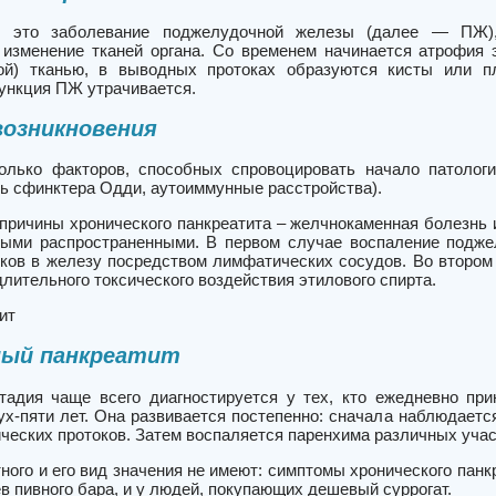
 это заболевание поджелудочной железы (далее — ПЖ), 
 изменение тканей органа.
Со временем начинается атрофия э
ной) тканью, в выводных протоках образуются кисты или п
ункция ПЖ утрачивается.
возникновения
олько факторов, способных спровоцировать начало патологич
ь сфинктера Одди, аутоиммунные расстройства).
 причины хронического панкреатита – желчнокаменная болезнь
ыми распространенными. В первом случае воспаление подже
ков в железу посредством лимфатических сосудов. Во втором
длительного токсического воздействия этилового спирта.
ит
ный панкреатит
тадия чаще всего диагностируется у тех, кто ежедневно пр
ух-пяти лет.
Она развивается постепенно: сначала наблюдаетс
ических протоков. Затем воспаляется паренхима различных уча
ного и его вид значения не имеют: симптомы хронического панк
ев пивного бара, и у людей, покупающих дешевый суррогат.