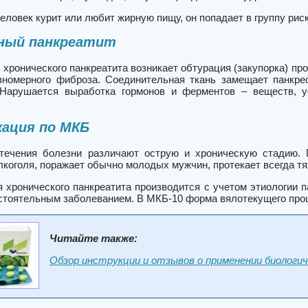
ловек курит или любит жирную пищу, он попадает в группу риск
зный панкреатит
 хронического панкреатита возникает обтурация (закупорка) про
вномерного фиброза. Соединительная ткань замещает панкре
Нарушается выработка гормонов и ферментов – веществ, у
кация по МКБ
 течения болезни различают острую и хроническую стадию.
лкоголя, поражает обычно молодых мужчин, протекает всегда т
 хронического панкреатита производится с учетом этиологии 
стоятельным заболеванием. В МКБ-10 форма вялотекущего проц
Читайте также:
Обзор инструкции и отзывов о применении биологич