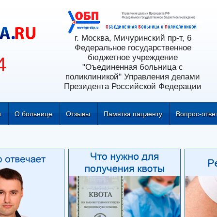
г. Москва, Мичуринский пр-т, 6
Федеральное государственное
бюджетное учреждение
4
"Оъединенная больница с
поликлиникой" Управления делами
Президента Российской Федерации
ы
О больнице
Отзывы
Памятка пациенту
Вопрос-отве