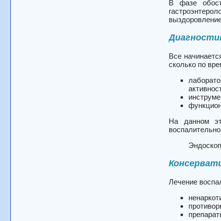
В фазе обост
гастроэнтероло
выздоровление
Диагности
Все начинаетс
сколько по вре
лаборато
активнос
инструме
функцион
На данном эт
воспалительно
Эндоскоп
Консерват
Лечение воспа
ненаркот
противор
препарат