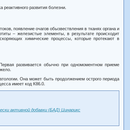
а реактивного развития болезни.
токов, появление очагов обызвествления в тканях органа и
отиты – железистые элементы, в результате происходит
скоряющих химические процессы, которые протекают в
 Первая развивается обычно при одномоментном приеме
яжело.
патологии. Она может быть продолжением острого периода
есса имеет код К86.0.
ески активной добавки (БАД) Цинарикс