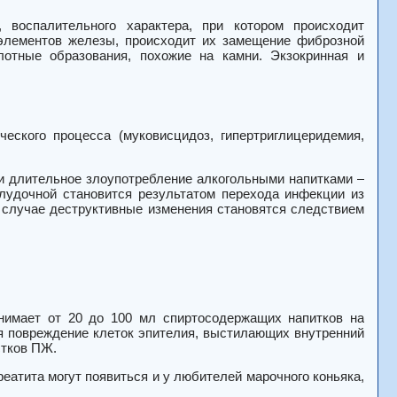
воспалительного характера, при котором происходит
лементов железы, происходит их замещение фиброзной
лотные образования, похожие на камни. Экзокринная и
еского процесса (муковисцидоз, гипертриглицеридемия,
 и длительное злоупотребление алкогольными напитками –
лудочной становится результатом перехода инфекции из
 случае деструктивные изменения становятся следствием
инимает от 20 до 100 мл спиртосодержащих напитков на
я повреждение клеток эпителия, выстилающих внутренний
стков ПЖ.
реатита могут появиться и у любителей марочного коньяка,