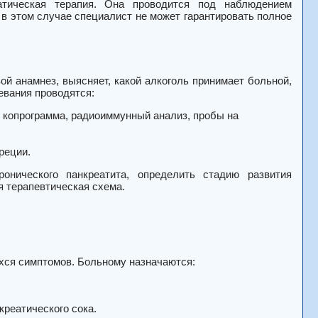
атическая терапия. Она проводится под наблюдением
и в этом случае специалист не может гарантировать полное
й анамнез, выясняет, какой алкоголь принимает больной,
евания проводятся:
, копрограмма, радиоиммунный анализ, пробы на
реции.
нического панкреатита, определить стадию развития
 терапевтическая схема.
хся симптомов. Больному назначаются:
реатического сока.