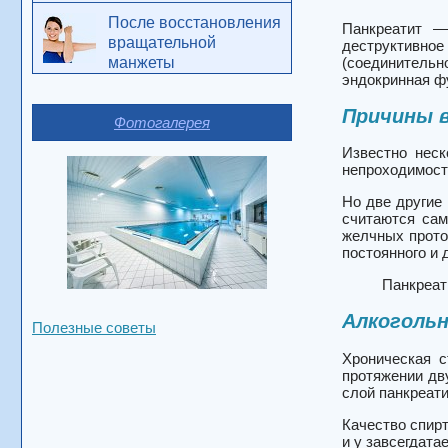
После восстановления
Панкреатит —
вращательной
деструктивное
манжеты
(соединитель
эндокринная ф
Причины 
Фотогалерея
Известно неск
непроходимост
Но две другие
считаются сам
желчных прото
постоянного и 
Панкреат
Алкоголь
Полезные советы
Хроническая с
протяжении дв
слой панкреат
Качество спирт
и у завсегдата