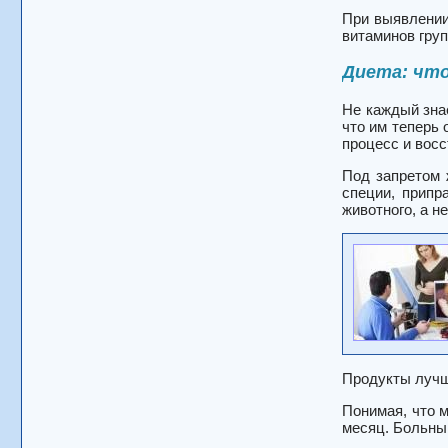
При выявлении
витаминов групп
Диета: что
Не каждый зна
что им теперь
процесс и вос
Под запретом 
специи, припр
животного, а н
Продукты лучше
Понимая, что м
месяц. Больны