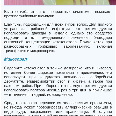
Быстро избавиться от неприятных симптомов помогают
противогрибковые шампуни
Шампунь, подходящий для всех типов волос. Для полного
устранения грибковой инфекции его рекомендуется
использовать дважды в неделю, однако это средство
подходит и для ежедневного применения благодаря
сниженной концентрации кетоконазола. Применяется при
разнообразных грибковых заболеваниях, включая
трихофитию и микроспорию.
Микозорал
Содержит кетоконазол в той же дозировке, что и Низорал,
но имеет более широкие показания к применению: его
используют при кандидозах кожиголовы, себорейном
дерматите, эпидермофитии стоп и кистей, а также при
паховом грибке. При себорее этот шампунь рекомендуется
использовать полтора месяца раз в три дня, а при лишае
— в течение пяти дней, но ежедневно.
Средство хорошо переносится человеческим организмом,
но иногда может провоцировать аллергические реакции в
виде зуда, покраснения или крапивницы. В случае
возникновения негативной симптоматики от использования