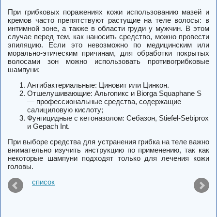
При грибковых поражениях кожи использованию мазей и
кремов часто препятствуют растущие на теле волосы: в
интимной зоне, а также в области груди у мужчин. В этом
случае перед тем, как наносить средство, можно провести
эпиляцию. Если это невозможно по медицинским или
морально-этическим причинам, для обработки покрытых
волосами зон можно использовать противогрибковые
шампуни:
Антибактериальные: Циновит или Цинкон.
Отшелушивающие: Альгопикс и Biorga Squaphane S
— профессиональные средства, содержащие
салициловую кислоту;
Фунгицидные с кетоназолом: Себазон, Stiefel-Sebiprox
и Gepach Int.
При выборе средства для устранения грибка на теле важно
внимательно изучить инструкцию по применению, так как
некоторые шампуни подходят только для лечения кожи
головы.
список