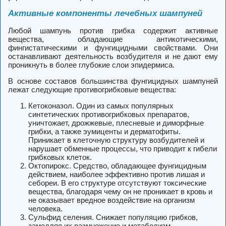
Активные компоненты лечебных шампуней
Любой шампунь против грибка содержит активные
вещества, обладающие антикотическими,
фингистатическими и фунгицидными свойствами. Они
останавливают деятельность возбудителя и не дают ему
проникнуть в более глубокие слои эпидермиса.
В основе составов большинства фунгицидных шампуней
лежат следующие противогрибковые вещества:
Кетоконазол. Один из самых популярных
синтетических противогрибковых препаратов,
уничтожает, дрожжевые, плесневые и диморфные
грибки, а также эумиценты и дерматофиты.
Приникает в клеточную структуру возбудителей и
нарушает обменные процессы, что приводит к гибели
грибковых клеток.
Октопирокс. Средство, обладающее фунгицидным
действием, наиболее эффективно против лишая и
себореи. В его структуре отсутствуют токсические
вещества, благодаря чему он не проникает в кровь и
не оказывает вредное воздействие на организм
человека.
Сульфид селения. Снижает популяцию грибков,
замедляя их размножение и метаболизм.