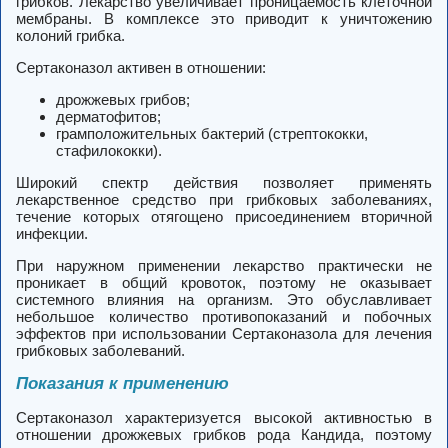
грибков. Лекарство увеличивает проницаемость клеточной
мембраны. В комплексе это приводит к уничтожению
колоний грибка.
Сертаконазол активен в отношении:
дрожжевых грибов;
дерматофитов;
грамположительных бактерий (стрептококки,
стафилококки).
Широкий спектр действия позволяет применять
лекарственное средство при грибковых заболеваниях,
течение которых отягощено присоединением вторичной
инфекции.
При наружном применении лекарство практически не
проникает в общий кровоток, поэтому не оказывает
системного влияния на организм. Это обуславливает
небольшое количество противопоказаний и побочных
эффектов при использовании Сертаконазола для лечения
грибковых заболеваний.
Показания к применению
Сертаконазол характеризуется высокой активностью в
отношении дрожжевых грибков рода Кандида, поэтому