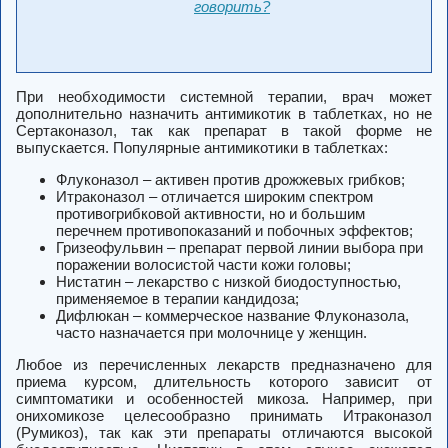
говорить?
При необходимости системной терапии, врач может
дополнительно назначить антимикотик в таблетках, но не
Сертаконазол, так как препарат в такой форме не
выпускается. Популярные антимикотики в таблетках:
Флуконазол – активен против дрожжевых грибков;
Итраконазол – отличается широким спектром
противогрибковой активности, но и большим
перечнем противопоказаний и побочных эффектов;
Гризеофульвин – препарат первой линии выбора при
поражении волосистой части кожи головы;
Нистатин – лекарство с низкой биодоступностью,
применяемое в терапии кандидоза;
Дифлюкан – коммерческое название Флуконазола,
часто назначается при молочнице у женщин.
Любое из перечисленных лекарств предназначено для
приема курсом, длительность которого зависит от
симптоматики и особенностей микоза. Например, при
онихомикозе целесообразно принимать Итраконазол
(Румикоз), так как эти препараты отличаются высокой