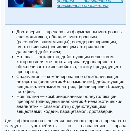
причины повышенного и
пониженного пролактина
Дротаверин — препарат из фармгруппы миотропных
спазмолитиков, обладает миоторопным
(расслабляющим мышцы), сосудорасширяющим,
гипотензивным (понижающим артериальное
давление) действием;
Но-шпа — лекарство, действующим веществом
которого является дротаверина гидрохлорид, что
обеспечивает те же свойства, что и у предыдущего
препарата;
Спазмалгон — комбинированное обезболивающее
лекарство (анальгетик + спазмолитик), действующие
вещества: метамизол натрия, фенпивериния бромид,
питофен;
Ношпалгин — комбинированный болеутоляющий
препарат (опиоидный анальгетик + ненаркотический
анальгетик + спазмолитик) с действующими
веществами: кодеин, парацетамол, дротаверин.
Для эффективного лечения желчного органа препараты
следует употреблять по назначению врача
и в соответствии с инструкцией по применению лекарства.