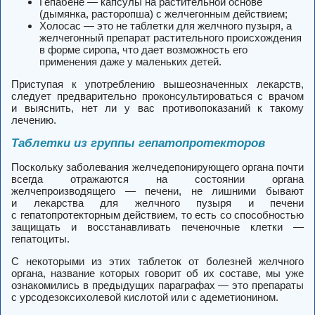
Гепабене — капсулы на растительной основе
(дымянка, расторопша) с желчегонным действием;
Холосас — это не таблетки для желчного пузыря, а
желчегонный препарат растительного происхождения
в форме сиропа, что дает возможность его
применения даже у маленьких детей.
Приступая к употреблению вышеозначенных лекарств,
следует предварительно проконсультироваться с врачом
и выяснить, нет ли у вас противопоказаний к такому
лечению.
Таблетки из группы гепатопротекторов
Поскольку заболевания желчедепонирующего органа почти
всегда отражаются на состоянии органа
желчепроизводящего — печени, не лишними бывают
и лекарства для желчного пузыря и печени
с гепатопротекторным действием, то есть со способностью
защищать и восстанавливать печеночные клетки —
гепатоциты.
С некоторыми из этих таблеток от болезней желчного
органа, название которых говорит об их составе, мы уже
ознакомились в предыдущих параграфах — это препараты
с урсодезоксихолевой кислотой или с адеметионином.