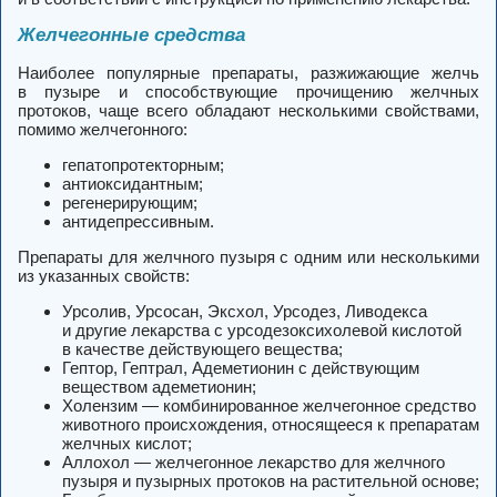
Желчегонные средства
Наиболее популярные препараты, разжижающие желчь
в пузыре и способствующие прочищению желчных
протоков, чаще всего обладают несколькими свойствами,
помимо желчегонного:
гепатопротекторным;
антиоксидантным;
регенерирующим;
антидепрессивным.
Препараты для желчного пузыря с одним или несколькими
из указанных свойств:
Урсолив, Урсосан, Эксхол, Урсодез, Ливодекса
и другие лекарства с урсодезоксихолевой кислотой
в качестве действующего вещества;
Гептор, Гептрал, Адеметионин с действующим
веществом адеметионин;
Холензим — комбинированное желчегонное средство
животного происхождения, относящееся к препаратам
желчных кислот;
Аллохол — желчегонное лекарство для желчного
пузыря и пузырных протоков на растительной основе;