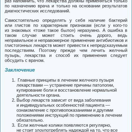
раз напомнить, что лекарства должны применяться только
по назначению врача и только на основании результатов
диагностических исследований.
Самостоятельно определять у себя наличие бактерий
или глистов по характерным признакам (если у кого-то
из знакомых «тоже такое было») неразумно.
А ошибка в
таком случае может стоить очень дорого, ведь
неправильное и неправомерное применение антибиотиков и
глистогонных лекарств может привести к непредсказуемым
последствиям. Поэтому прежде чем лечить желчный
пузырь, лекарства и способ их применения следует
обсудить с врачом.
Заключение
Главные принципы в лечении желчного пузыря
лекарствами — устранение причины патологии,
купирование боли и восстановление нормальной
деятельности органа.
Выбор лекарств зависит от вида заболевания
и индивидуальных особенностей пациента —
ознакомление с противопоказаниями и другими
положениями инструкций по применению в лечении
обязательно.
Если желчные колики появляются регулярно,
не стоит злоупотреблять надеждой на то, что все