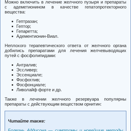
Можно включить в лечение желчного пузыря и препараты
с адеметионином в качестве гепатопротекторного
вещества:
Гептразан;
Гептор;
Гепаретта;
Адементионин-Виал.
Неплохого терапевтического ответа от желчного органа
добились препаратами для лечения желчевыводящих
путей с фосфолипидами:
Антралив;
Эссливер;
Эссенциале;
Фосфоглив;
Фосфонциале;
Ливолайф форте и др.
Также в лечении желчного резервуара популярны
препараты с действующим веществом орнитин:
Читайте также:
Болезнь Аддисона — симптомы и новейшие методы