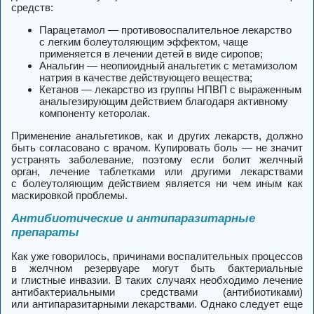
средств:
Парацетамол — противовоспалительное лекарство
с легким болеутоляющим эффектом, чаще
применяется в лечении детей в виде сиропов;
Анальгин — неопиоидный анальгетик с метамизолом
натрия в качестве действующего вещества;
Кетанов — лекарство из группы НПВП с выраженным
анальгезирующим действием благодаря активному
компоненту кеторолак.
Применение анальгетиков, как и других лекарств, должно
быть согласовано с врачом. Купировать боль — не значит
устранять заболевание, поэтому если болит желчный
орган, лечение таблетками или другими лекарствами
с болеутоляющим действием является ни чем иным как
маскировкой проблемы.
Антибиотические и антипаразитарные
препараты
Как уже говорилось, причинами воспалительных процессов
в желчном резервуаре могут быть бактериальные
и глистные инвазии. В таких случаях необходимо лечение
антибактериальными средствами (антибиотиками)
или антипаразитарными лекарствами. Однако следует еще