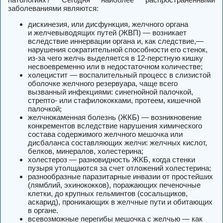
заболеваниями являются:
дискинезия, или дисфункция, желчного органа
и желчевыводящих путей (ЖВП) — возникает
вследствие иннервации органа и, как следствие,—
нарушения сократительной способности его стенок,
из-за чего желчь выделяется в 12-перстную кишку
несвоевременно или в недостаточном количестве;
холецистит — воспалительный процесс в слизистой
оболочке желчного резервуара, чаще всего
вызванный инфекциями: синегнойной палочкой,
стрепто- или стафилококками, протеем, кишечной
палочкой;
желчнокаменная болезнь (ЖКБ) — возникновение
конкрементов вследствие нарушения химического
состава содержимого желчного мешочка или
дисбаланса составляющих желчи: желчных кислот,
белков, минералов, холестерина;
холестероз — разновидность ЖКБ, когда стенки
пузыря утолщаются за счет отложений холестерина;
разнообразные паразитарные инвазии от простейших
(лямблий, эхинококков), поражающих печеночные
клетки, до крупных гельминтов (сосальщиков,
аскарид), проникающих в желчные пути и обитающих
в органе.
всевозможные перегибы мешочка с желчью — как