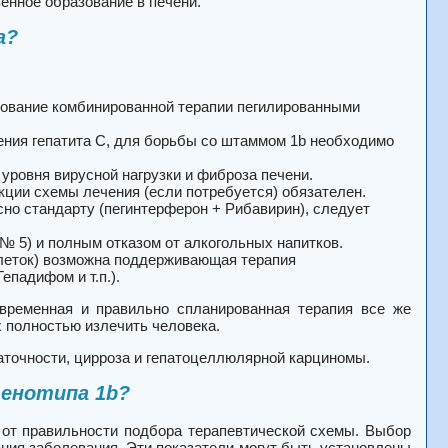
нное образование в печени.
а?
зование комбинированной терапии пегилированными
чения гепатита C, для борьбы со штаммом 1b необходимо
 уровня вирусной нагрузки и фиброза печени.
кции схемы лечения (если потребуется) обязателен.
но стандарту (пегинтерферон + Рибавирин), следует
 5) и полным отказом от алкогольных напитков.
клеток) возможна поддерживающая терапия
епадифом и т.п.).
евременная и правильно спланированная терапия все же
х полностью излечить человека.
аточности, цирроза и гепатоцеллюлярной карциномы.
генотипа 1b?
т от правильности подбора терапевтической схемы. Выбор
ания заболевания. Эти показатели могут быть установлены