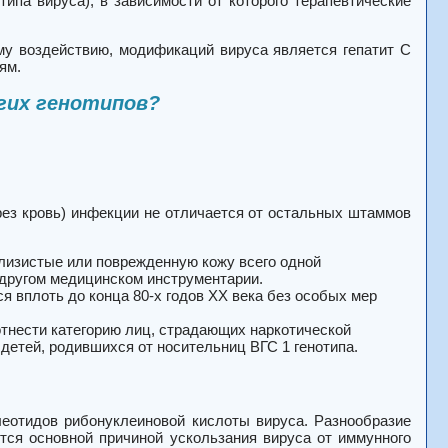
типа вируса), в зависимости от которого терапевтические
у воздействию, модификаций вируса является гепатит C
ям.
гих генотипов?
рез кровь) инфекции не отличается от остальных штаммов
слизистые или поврежденную кожу всего одной
 другом медицинском инструментарии.
я вплоть до конца 80-х годов XX века без особых мер
отнести категорию лиц, страдающих наркотической
етей, родившихся от носительниц ВГС 1 генотипа.
леотидов рибонуклеиновой кислоты вируса. Разнообразие
тся основной причиной ускользания вируса от иммунного