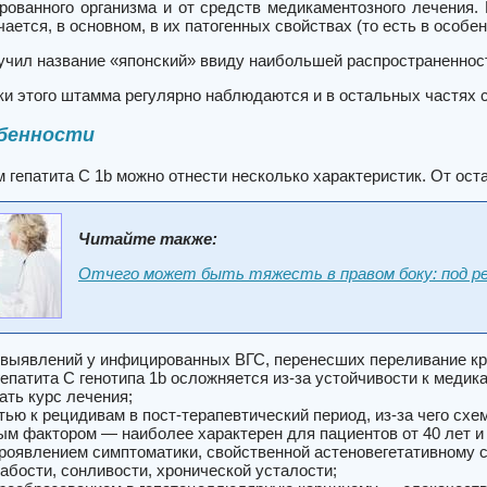
рованного организма и от средств медикаментозного лечения. 
ается, в основном, в их патогенных свойствах (то есть в особе
лучил название «японский» ввиду наибольшей распространеннос
и этого штамма регулярно наблюдаются и в остальных частях с
обенности
 гепатита С 1b можно отнести несколько характеристик. От ос
Читайте также:
Отчего может быть тяжесть в правом боку: под ре
 выявлений у инфицированных ВГС, перенесших переливание кр
гепатита C генотипа 1b осложняется из-за устойчивости к медик
ать курс лечения
;
тью к рецидивам в пост-терапевтический период, из-за чего сх
ым фактором — наиболее характерен для пациентов от 40 лет и
роявлением симптоматики, свойственной астеновегетативному 
абости, сонливости, хронической усталости;