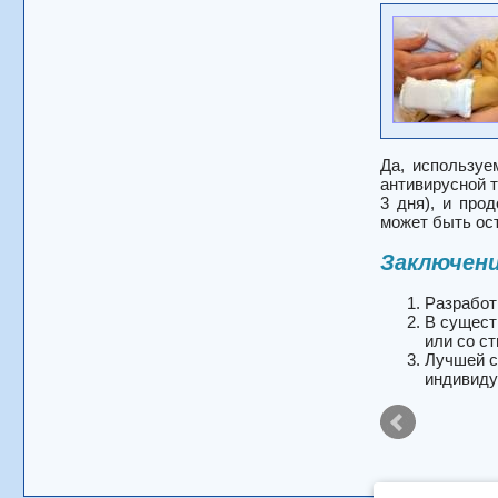
Да, используе
антивирусной т
3 дня), и про
может быть ос
Заключен
Разработ
В сущест
или со с
Лучшей с
индивиду