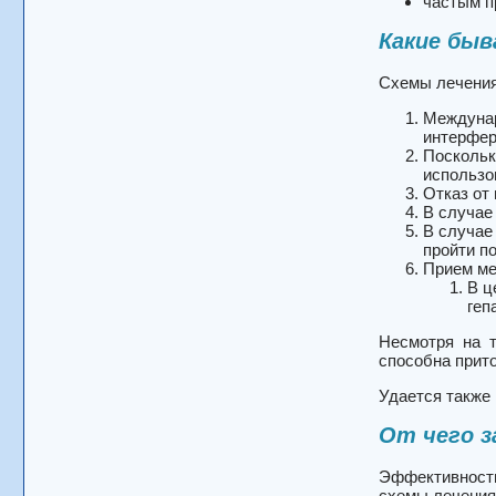
частым п
Какие быв
Схемы лечения
Междунар
интерфер
Поскольк
использо
Отказ от
В случае
В случае
пройти п
Прием ме
В ц
геп
Несмотря на т
способна прито
Удается также
От чего з
Эффективность
схемы лечения,