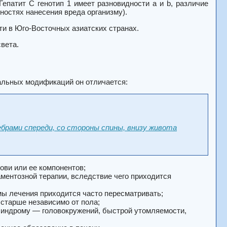
Гепатит C генотип 1 имеет разновидности a и b, различие
нностях нанесения вреда организму).
ти в Юго-Восточных азиатских странах.
вета.
тальных модификаций он отличается:
брами спереди, со стороны спины, внизу живота
ови или ее компонентов;
аментозной терапии, вследствие чего приходится
емы лечения приходится часто пересматривать;
 старше независимо от пола;
синдрому — головокружений, быстрой утомляемости,