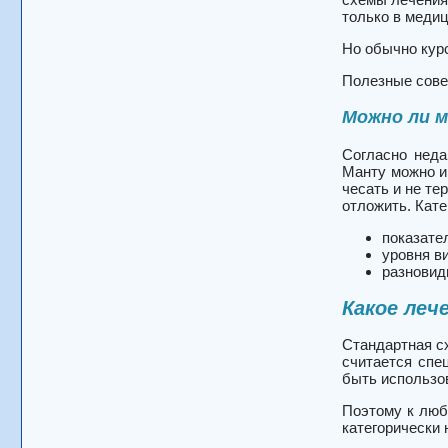
только в меди
Но обычно курс
Полезные сов
Можно ли 
Согласно неда
Манту можно и 
чесать и не те
отложить. Кате
показате
уровня ви
разновид
Какое леч
Стандартная сх
считается спе
быть использо
Поэтому к люб
категорически 