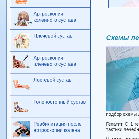
Артроскопия
коленного сустава
Плечевой сустав
Схемы ле
Артроскопия
плечевого сустава
Локтевой сустав
Голеностопный сустав
подбор схемы 
Реабилитация после
Гепатит C 1 г
тактики лечеб
артроскопии колена