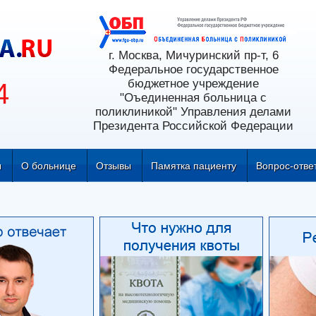
г. Москва, Мичуринский пр-т, 6
Федеральное государственное
бюджетное учреждение
4
"Оъединенная больница с
поликлиникой" Управления делами
Президента Российской Федерации
ы
О больнице
Отзывы
Памятка пациенту
Вопрос-отве