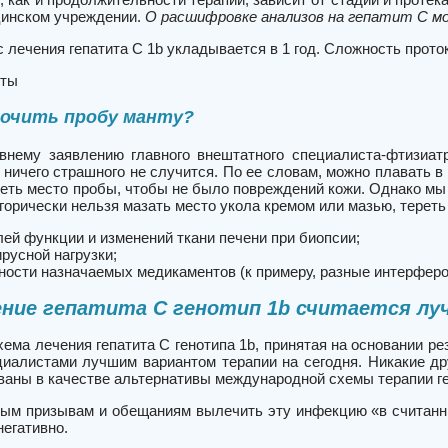
цинском учреждении.
О расшифровке анализов на гепатит С м
 лечения гепатита C 1b укладывается в 1 год. Сложность проток
еты
мочить пробу манту?
внему заявлению главного внештатного специалиста-фтизиа
ничего страшного не случится. По ее словам, можно плавать в м
реть место пробы, чтобы не было повреждений кожи. Однако мы 
горически нельзя мазать место укола кремом или мазью, тереть
лей функции и изменений ткани печени при биопсии;
русной нагрузки;
ности назначаемых медикаментов (к примеру, разные интерфер
ение гепатита C генотип 1b считается л
ема лечения гепатита C генотипа 1b, принятая на основании ре
циалистами лучшим вариантом терапии на сегодня. Никакие др
ваны в качестве альтернативы международной схемы терапии ге
ым призывам и обещаниям вылечить эту инфекцию «в считанны
негативно.