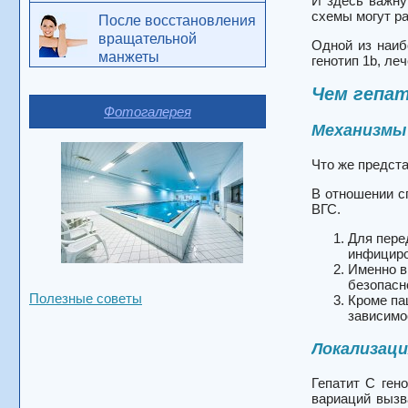
И здесь важну
схемы могут р
После восстановления
вращательной
Одной из наиб
манжеты
генотип 1b, ле
Чем гепат
Фотогалерея
Механизмы
Что же предста
В отношении с
ВГС.
Для пере
инфициро
Именно в
безопасн
Полезные советы
Кроме па
зависимо
Локализац
Гепатит C ген
вариаций вызв