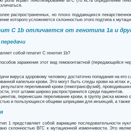
ю роль играет генотипирование ВГС (то есть определение гено
азличаться.
олее распространенных, но плохо поддающихся лекарственном
чение которого усложняется склонностью этого подтипа к мутаци
ит C 1b отличается от генотипа 1a и дру
 передачи
вляет собой гепатит C генотип 1b?
пособов заражения этот вид гемоконтактной (передающейся че
дачи вируса здоровому человеку достаточно попадания на его 
ванной капельки крови. Это могут быть следы крови на иглах и
 результате переливаний крови (гемотрансфузий), проводившихс
ости, этот штамм широко распространился среди пациентов.
циентов, перенесших переливание крови, в группу риска можно 
стью и пользующихся общими шприцами для инъекций, а также д
ия
отип 1 представляет собой вариацию последовательности нук
ано склонностью ВГС к мутационной изменчивости. Это являе