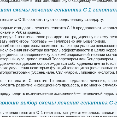
реобразованием в гепатоцеллюлярную карциному — злокачестве
ают схемы лечения гепатита C 1 генотип
 гепатита C 1b соответствуют определенному стандарту.
одные стандарты лечения гепатита C 1b предполагают исполь
онами и Рибавирином.
у вирус 1 генотипа плохо реагирует на традиционную схему ле
вать ингибиторы протеазы — Телапревир или Боцепривир.
 ингибиторов протеазы возможен только при условии невысокого
 исключения ингибитора контроль эффективности в целях корре
 рецидива по завершении курса комбинированной терапии соглас
овторный курс, дополненный Телапревиром или Боцепривиром.
дикаментов должен сопровождаться соблюдением диеты (стол №
елях улучшения некоторых функций гепатоцитов (печеночных 
атопротекторами (Эссенциале, Силимаром, Липоевой кислотой, Г
о, что гепатит C генотип 1b плохо поддается лечению, сво
рмозить развитие инфекционного процесса, а во многих случая
 предупредить возникновение осложнений — печеночной недост
ависит выбор схемы лечения гепатита C 
 лечения гепатита C 1 генотипа, как уже отмечалось, зависи
 как и продолжительности терапии, зависит от стадии и протек