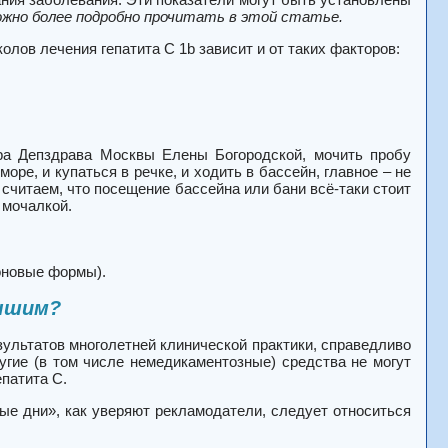
ожно более подробно прочитать в этой статье.
олов лечения гепатита C 1b зависит и от таких факторов:
тра Депздрава Москвы Елены Богородской, мочить пробу
оре, и купаться в речке, и ходить в бассейн, главное – не
считаем, что посещение бассейна или бани всё-таки стоит
 мочалкой.
оновые формы).
учшим?
зультатов многолетней клинической практики, справедливо
угие (в том числе немедикаментозные) средства не могут
патита C.
е дни», как уверяют рекламодатели, следует относиться