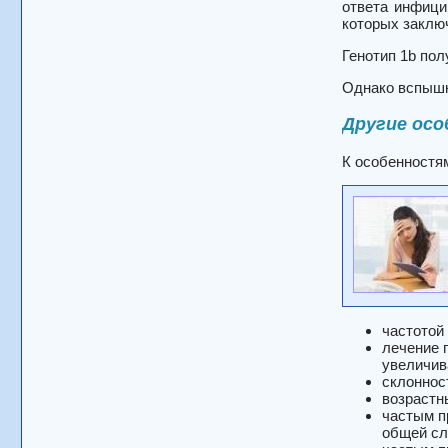
ответа инфици
которых заключ
Генотип 1b по
Однако вспышк
Другие ос
К особенностям
частотой
лечение 
увеличив
склоннос
возрастн
частым п
общей сл