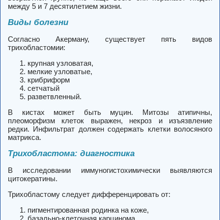
между 5 и 7 десятилетием жизни.
Виды болезни
Согласно Акерману, существует пять видов
трихобластомии:
крупная узловатая,
мелкие узловатые,
крибриформ
сетчатый
разветвленный.
В кистах может быть муцин. Митозы атипичны,
плеоморфизм клеток выражен, некроз и изъязвление
редки. Инфильтрат должен содержать клетки волосяного
матрикса.
Трихобластома: диагностика
В исследовании иммуногистохимически выявляются
цитокератины.
Трихобластому следует дифференцировать от:
пигментированная родинка на коже,
базально-клеточная карцинома,