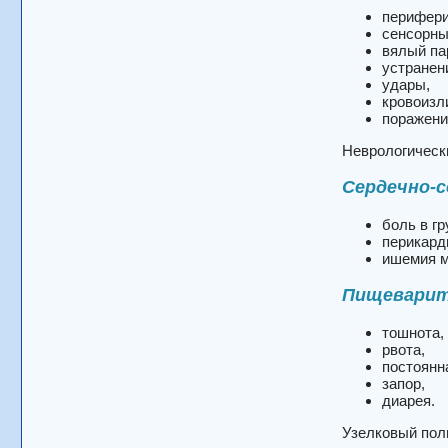
перифери
сенсорны
вялый па
устранен
удары,
кровоизл
поражени
Неврологически
Сердечно-
боль в г
перикард
ишемия м
Пищевари
тошнота,
рвота,
постоянн
запор,
диарея.
Узелковый поли