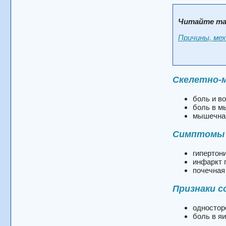
Читайте та
Причины, мех
Скелетно-
боль и в
боль в 
мышечна
Симптомы 
гипертон
инфаркт 
почечная
Признаки с
одностор
боль в я