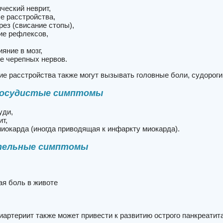
ческий неврит,
е расстройства,
рез (свисание стопы),
ие рефлексов,
ияние в мозг,
е черепных нервов.
е расстройства также могут вызывать головные боли, судороги
сосудистые симптомы
руди,
ит,
иокарда (иногда приводящая к инфаркту миокарда).
тельные симптомы
ая боль в животе
артериит также может привести к развитию острого панкреатит