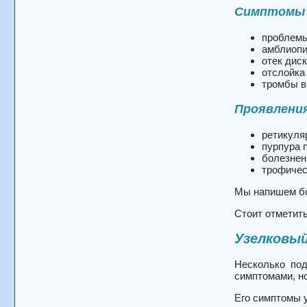
Симптомы 
проблемы
амблиоп
отек дис
отслойка
тромбы в
Проявления
ретикуля
пурпура 
болезнен
трофичес
Мы напишем бо
Стоит отметить
Узелковы
Несколько под
симптомами, н
Его симптомы 