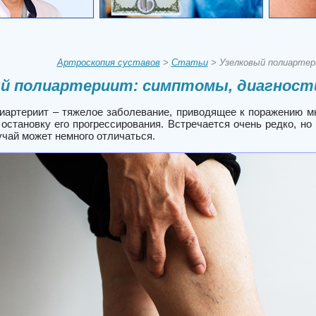
Артроскопия суставов
>
Статьи
> Узелковый полиартер
й полиартериит: симптомы, диагност
иартериит – тяжелое заболевание, приводящее к поражению мно
 остановку его прогрессирования. Встречается очень редко, н
учай может немного отличаться.