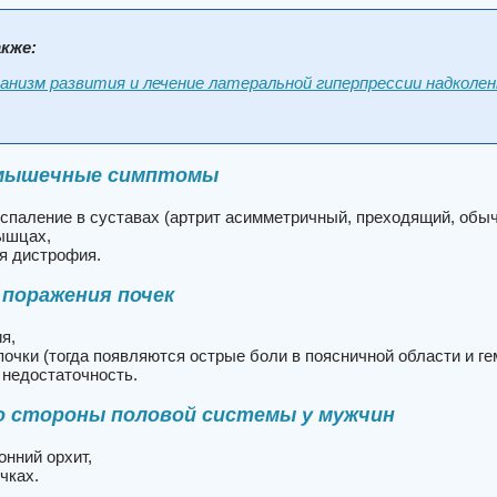
кже:
анизм развития и лечение латеральной гиперпрессии надколен
мышечные симптомы
оспаление в суставах (артрит асимметричный, преходящий, обы
мышцах,
я дистрофия.
поражения почек
ия,
почки (тогда появляются острые боли в поясничной области и ге
 недостаточность.
о стороны половой системы у мужчин
онний орхит,
ичках.