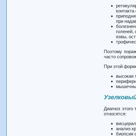
ретикуля
контакта
приподня
при нада
болезнен
голеней, 
язвы, ос
трофичес
Поэтому пораж
часто сопров
При этой форм
высокая 
перифери
мышечные
Узелковы
Диагноз этого
относятся:
висцерал
анализ к
биопсия 