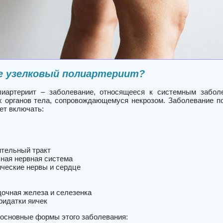
е узелковый полиартериит?
иартериит – заболевание, относящееся к системным заболе
х органов тела, сопровождающемуся некрозом. Заболевание по
ет включать:
тельный тракт
ная нервная система
ческие нервы и сердце
очная железа и селезенка
ридатки яичек
основные формы этого заболевания: