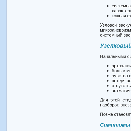
системна
характер
кожная ф
Узловой васкул
микроаневризм
системный вас
Узелковы
Начальными си
артралги
боль в 
чувство 
потеря в
отсутств
астматич
Для этой ста
наоборот,
внез
Позже становя
Симптомы 