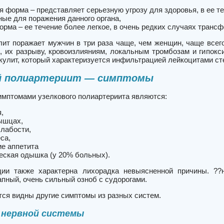
я форма – представляет серьезную угрозу для здоровья, в ее 
ные для поражения данного органа,
орма – ее течение более легкое, в очень редких случаях транс
ит поражает мужчин в три раза чаще, чем женщин, чаще всего 
, их разрыву, кровоизлияниям, локальным тромбозам и гипокси
кулит, который характеризуется
инфильтрацией лейкоцитами ст
й полиартериит — симптомы
мптомами узелкового полиартериита являются:
я,
мышцах,
слабости,
еса,
ие аппетита
еская одышка (у 20% больных).
дии также характерна лихорадка невыясненной причины. ??
апный,
очень
сильный
озноб
с
судорогами.
тся видны другие симптомы из разных систем.
нервной системы