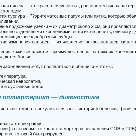
рная синева – это красно-синие пятна, расположенные характе
 с холодом,
тая пурпура – ??эритематозные папулы или пятна, которые обы
вливании,
ные подкожные узелки – их диаметр около 2 см, они появляются
обычно отдельными скоплениями; если их не лечить, они могут д
тавляющие звездообразные рубцы,
кие изменения пальцев — изъязвление, некроз пальцев, может 
ения кожи появляются преимущественно на нижних конечност
ождаются болью.
е заболевания могут проявляться и общие симптомы:
температура,
ческая невропатия,
 и суставные боли.
й полиартериит — диагностика
 типа системного васкулита связан с историей болезни, физи
ьная артериография,
рови (в основном это касается маркеров
воспаления
СОЭ и СРБ)
органа, который был разрушен,