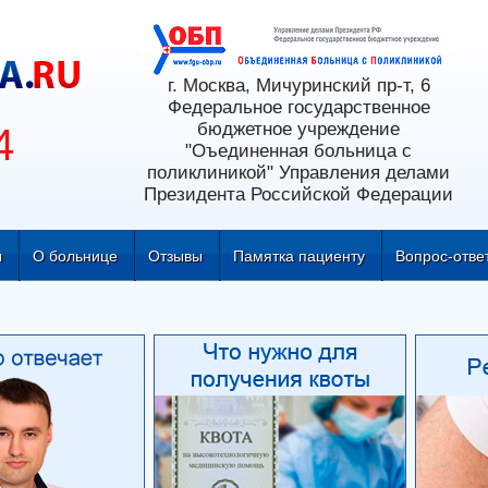
г. Москва, Мичуринский пр-т, 6
Федеральное государственное
бюджетное учреждение
4
"Оъединенная больница с
поликлиникой" Управления делами
Президента Российской Федерации
ы
О больнице
Отзывы
Памятка пациенту
Вопрос-отве