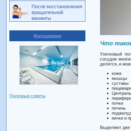
После восстановления
вращательной
манжеты
Фотогалерея
Что тако
Узелковый пол
сосудов многи
делятся, и мож
кожа
мышцы
суставы
пищевари
Централь
Полезные советы
перифери
почки
печень
поджелуд
яички и п
Выделяют две 