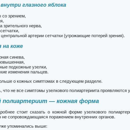
внутри глазного яблока
 со зрением,
ия,
ка зрительного нерва,
 сетчатки,
 центральной артерии сетчатки (угрожающие потерей зрения).
 на коже
рная синева,
повышенная,
ные подкожные узелки,
кие изменения пальцев.
льше о кожных симптомах в следующем разделе.
, что не все симптомы узелкового полиартериита проявляются 
й полиартериит — кожная форма
робнее стоит сказать о кожной форме узелкового полиарте
о не сопровождающаяся поражением внутренних органов.
уже упоминались выше: