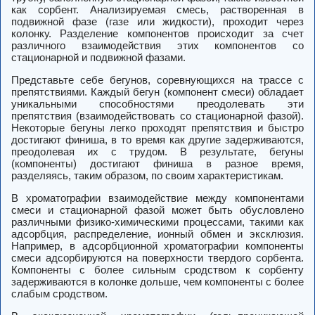
как сорбент. Анализируемая смесь, растворенная в
подвижной фазе (газе или жидкости), проходит через
колонку. Разделение компонентов происходит за счет
различного взаимодействия этих компонентов со
стационарной и подвижной фазами.
Представьте себе бегунов, соревнующихся на трассе с
препятствиями. Каждый бегун (компонент смеси) обладает
уникальными способностями преодолевать эти
препятствия (взаимодействовать со стационарной фазой).
Некоторые бегуны легко проходят препятствия и быстро
достигают финиша, в то время как другие задерживаются,
преодолевая их с трудом. В результате, бегуны
(компоненты) достигают финиша в разное время,
разделяясь, таким образом, по своим характеристикам.
В хроматографии взаимодействие между компонентами
смеси и стационарной фазой может быть обусловлено
различными физико-химическими процессами, такими как
адсорбция, распределение, ионный обмен и эксклюзия.
Например, в адсорбционной хроматографии компоненты
смеси адсорбируются на поверхности твердого сорбента.
Компоненты с более сильным сродством к сорбенту
задерживаются в колонке дольше, чем компоненты с более
слабым сродством.