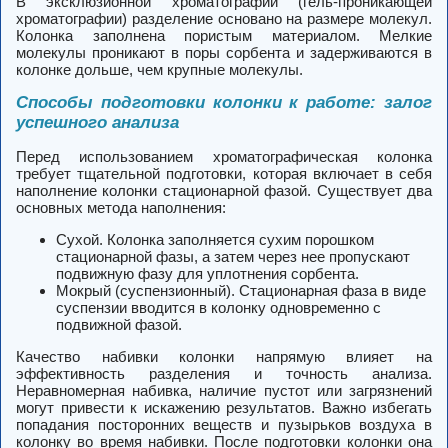
В эксклюзионной хроматографии (гель-проникающей
хроматографии) разделение основано на размере молекул.
Колонка заполнена пористым материалом. Мелкие
молекулы проникают в поры сорбента и задерживаются в
колонке дольше, чем крупные молекулы.
Способы подготовки колонки к работе: залог
успешного анализа
Перед использованием хроматографическая колонка
требует тщательной подготовки, которая включает в себя
наполнение колонки стационарной фазой. Существует два
основных метода наполнения:
Сухой. Колонка заполняется сухим порошком
стационарной фазы, а затем через нее пропускают
подвижную фазу для уплотнения сорбента.
Мокрый (суспензионный). Стационарная фаза в виде
суспензии вводится в колонку одновременно с
подвижной фазой.
Качество набивки колонки напрямую влияет на
эффективность разделения и точность анализа.
Неравномерная набивка, наличие пустот или загрязнений
могут привести к искажению результатов. Важно избегать
попадания посторонних веществ и пузырьков воздуха в
колонку во время набивки. После подготовки колонки она