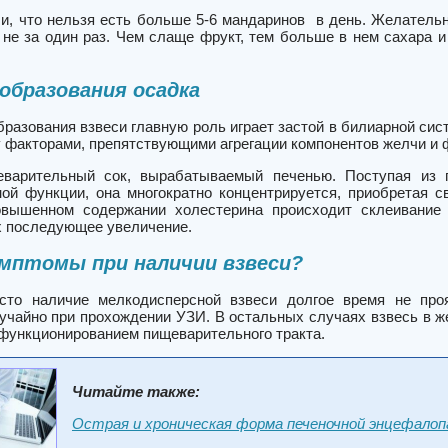
и, что нельзя есть больше
5-6 мандаринов в день
. Желательн
а
не за один раз
. Чем слаще фрукт, тем больше в нем сахара и
образования осадка
разования взвеси главную роль играет застой в билиарной сис
 факторами, препятствующими агрегации компонентов желчи и 
варительный сок, вырабатываемый печенью. Поступая из п
ой функции, она многократно концентрируется, приобретая с
повышенном содержании холестерина происходит склеивание
х последующее увеличение.
мптомы при наличии взвеси?
асто наличие мелкодисперсной взвеси долгое время не пр
учайно при прохождении УЗИ. В остальных случаях взвесь в ж
 функционированием пищеварительного тракта.
Читайте также:
Острая и хроническая форма печеночной энцефалопа