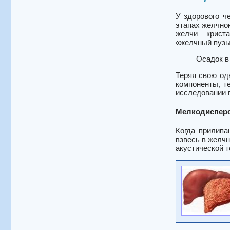
У здорового ч
этапах желчно
желчи – криста
«желчный пузыр
Осадок в
Теряя свою од
компоненты, т
исследовании 
Мелкодисперс
Когда прилипа
взвесь в желчн
акустической т