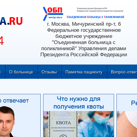
г. Москва, Мичуринский пр-т, 6
Федеральное государственное
бюджетное учреждение
4
"Оъединенная больница с
поликлиникой" Управления делами
Президента Российской Федерации
ы
О больнице
Отзывы
Памятка пациенту
Вопрос-отве