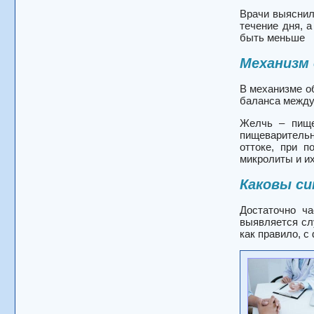
Врачи выяснил
течение дня, 
быть меньше
Механизм 
В механизме об
баланса между
Желчь – пище
пищеварительн
оттоке, при 
микролиты и и
Каковы си
Достаточно ч
выявляется сл
как правило, с