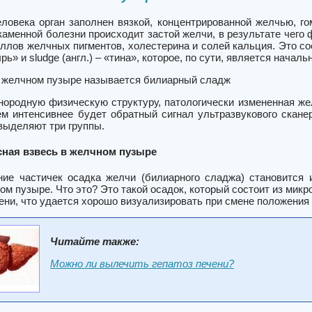
еловека орган заполнен вязкой, концентрированной желчью, г
каменной болезни происходит застой желчи, в результате чего
ллов желчных пигментов, холестерина и солей кальция. Это сост
ь» и sludge (англ.) – «тина», которое, по сути, является нач
 желчном пузыре называется билиарный сладж
нородную физическую структуру, патологически измененная же
ем интенсивнее будет обратный сигнал ультразвукового скане
выделяют три группы.
ная взвесь в желчном пузыре
ние частичек осадка желчи (билиарного сладжа) становится
ом пузыре. Что это? Это такой осадок, который состоит из микр
ени, что удается хорошо визуализировать при смене положения
Читайте также:
Можно ли вылечить гепатоз печени?