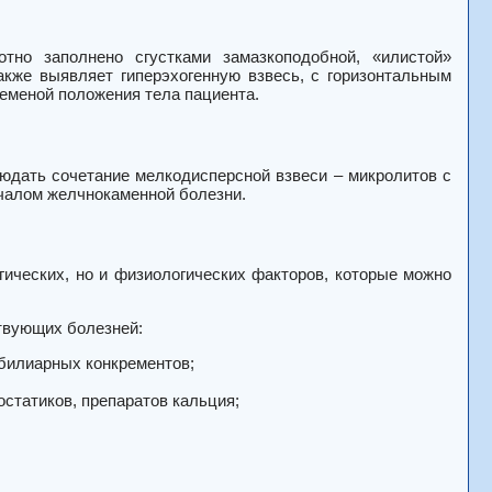
но заполнено сгустками замазкоподобной, «илистой»
акже выявляет гиперэхогенную взвесь, с горизонтальным
ременой положения тела пациента.
юдать сочетание мелкодисперсной взвеси – микролитов с
чалом желчнокаменной болезни.
гических, но и физиологических факторов, которые можно
твующих болезней:
 билиарных конкрементов;
статиков, препаратов кальция;