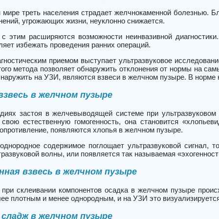
 мире треть населения страдает желчнокаменной болезнью. Бл
нений, угрожающих жизни, неуклонно снижается.
с этим расширяются возможности неинвазивной диагностики
ляет избежать проведения ранних операций.
ностическим приемом выступает ультразвуковое исследовани
того метода позволяет обнаружить отклонения от нормы на сам
наружить на УЗИ, являются взвеси в желчном пузыре. В норме 
взвесь в желчном пузыре
диях застоя в желчевыводящей системе при ультразвуковом 
 свою естественную гомогенность, она становится «хлопьеви
сопротивление, появляются хлопья в желчном пузыре.
однородное содержимое поглощает ультразвуковой сигнал, то
развуковой волны, или появляется так называемая «эхогенност
нная взвесь в желчном пузыре
при склеивании компонентов осадка в желчном пузыре проис
ее плотным и менее однородным, и на УЗИ это визуализируется
сладж в желчном пузыре