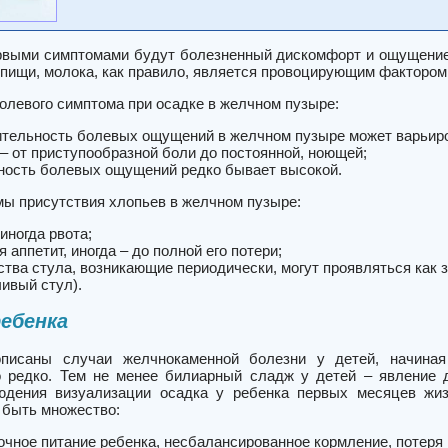
рвыми симптомами будут болезненный дискомфорт и ощущение 
 пищи, молока, как правило, является провоцирующим фактором
олевого симптома при осадке в желчном пузыре:
тельность болевых ощущений в желчном пузыре может варьиров
 – от приступообразной боли до постоянной, ноющей;
ность болевых ощущений редко бывает высокой.
мы присутствия хлопьев в желчном пузыре:
иногда рвота;
 аппетит, иногда – до полной его потери;
ства стула, возникающие периодически, могут проявляться как з
чивый стул).
ребенка
писаны случаи желчнокаменной болезни у детей, начиная 
 редко. Тем не менее билиарный сладж у детей – явление 
юдения визуализации осадка у ребенка первых месяцев жиз
 быть множество:
очное питание ребенка, несбалансированное кормление, потеря 