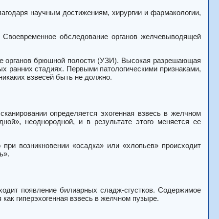
агодаря научным достижениям, хирургии и фармакологии,
. Своевременное обследование органов желчевыводящей
е органов брюшной полости (УЗИ). Высокая разрешающая
ых ранних стадиях. Первыми патологическими признаками,
никаких взвесей быть не должно.
сканировании определяется эхогенная взвесь в желчном
дной», неоднородной, и в результате этого меняется ее
 при возникновении «осадка» или «хлопьев» происходит
ь».
ходит появление билиарных сладж-сгустков. Содержимое
 как гиперэхогенная взвесь в желчном пузыре.