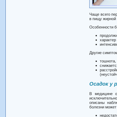
Чаще всего пе
в пищу жирной
Особенности б
продолжи
характер
интенсив
Другие симпто
тошнота, 
снижается
расстрой
(неустой
Осадок у 
В медицине о
исключительно
описаны набл
болезни может
недостат