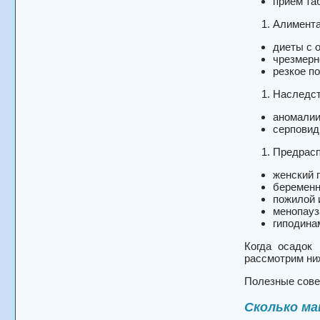
прием та
Алимента
диеты с 
чрезмерн
резкое п
Наследст
аномалии
серповидн
Предрасп
женский 
беременн
пожилой 
менопауз
гиподинам
Когда осадок 
рассмотрим ни
Полезные сов
Сколько ма