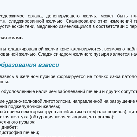
одержимое органа, депонирующего желчь, может быть плот
 т.н. сладжированной желчью. Сканирование этих изменений т
кустической тени, медленно изменяющимся в соответствии с пе
ная желчь
нты сладжированной желчи кристаллизируются, возможно набл
рованной желчью. Сладж синдром желчного пузыря является на
бразования взвеси
 взвесь в желчном пузыре формируется не только из-за патоло
ппы:
 обусловленные наличием заболеваний печени и других сопутс
ие ударно-волновой литотрипсии, направленной на разрушение
ния поджелудочной железы;
ый прием некоторых групп антибиотиков (цефалоспоринов), цито
ская желтуха (обтурация желчевыводящего протока);
желчного пузыря;
 диабет;
дистрофия печени;