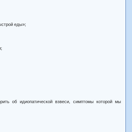
ыстрой еды»;
;
орить об идиопатической взвеси, симптомы которой мы