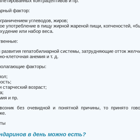
блетированных контрацептивов и пр.
рный фактор:
ограничением углеводов, жиров;
ое употребление в пищу жирной жареной пищи, копченостей, «б
охудение или набор веса.
венные:
 развития гепатобилиарной системы, затрудняющие отток желчи
о-клеточная анемия и т. д.
олагающие факторы:
пол;
ость;
и старческий возраст;
а;
ия и пр.
возник без очевидной и понятной причины, то принято гов
же.
еты
ндаринов в день можно есть?