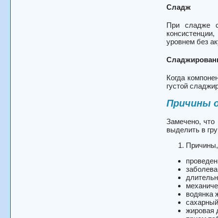
Сладж
При сладже с
консистенции,
уровнем без а
Сладжирован
Когда компоне
густой сладжи
Причины о
Замечено, что
выделить в гру
Причины,
проведен
заболева
длительн
механиче
водянка 
сахарный
жировая 