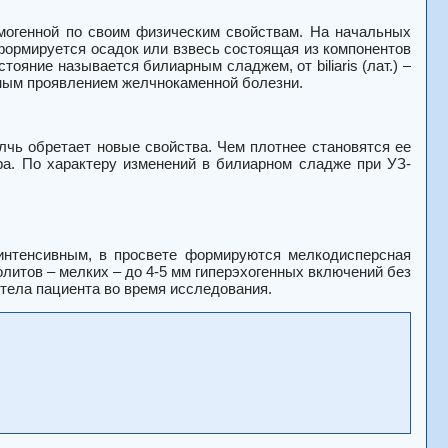
омогенной по своим физическим свойствам. На начальных
 формируется осадок или взвесь состоящая из компонентов
ояние называется билиарным сладжем, от biliaris (лат.) –
альным проявлением желчнокаменной болезни.
лчь обретает новые свойства. Чем плотнее становятся ее
ра. По характеру изменений в билиарном сладже при УЗ-
 интенсивным, в просвете формируются мелкодисперсная
олитов – мелких – до 4-5 мм гиперэхогенных включений без
 тела пациента во время исследования.