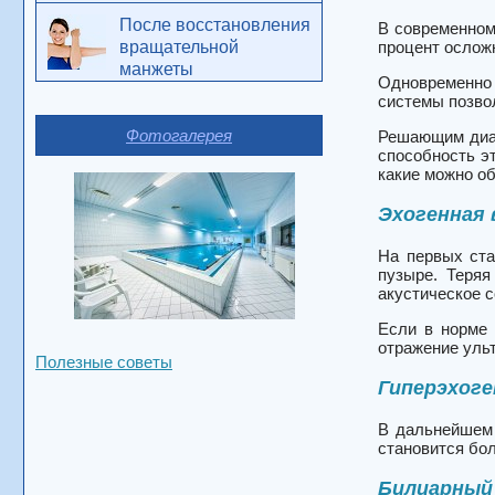
После восстановления
В современном
вращательной
процент ослож
манжеты
Одновременно 
системы позво
Фотогалерея
Решающим диаг
способность э
какие можно об
Эхогенная 
На первых ста
пузыре. Теряя
акустическое 
Если в норме 
отражение ульт
Полезные советы
Гиперэхоге
В дальнейшем 
становится бол
Билиарный 