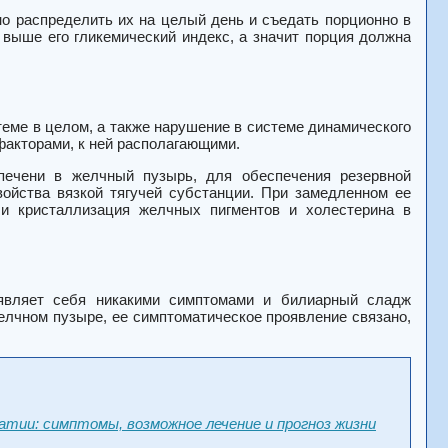
о распределить их на целый день и съедать порционно в
 выше его гликемический индекс, а значит порция должна
теме в целом, а также нарушение в системе динамического
факторами, к ней располагающими.
ечени в желчный пузырь, для обеспечения резервной
войства вязкой тягучей субстанции. При замедленном ее
 и кристаллизация желчных пигментов и холестерина в
оявляет себя никакими симптомами и билиарный сладж
елчном пузыре, ее симптоматическое проявление связано,
тии: симптомы, возможное лечение и прогноз жизни