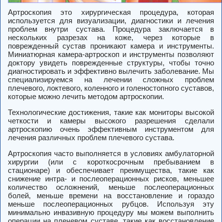
Артроскопия это хирургическая процедура, которая
используется для визуализации, диагностики и лечения
проблем внутри сустава. Процедура заключается в
нескольких разрезах на коже, через которые в
поврежденный сустав проникают камера и инструменты.
Миниатюрная камера-артроскоп и инструменты позволяют
доктору увидеть поврежденные структуры, чтобы точно
диагностировать и эффективно вылечить заболевание. Мы
специализируемся на лечении сложных проблем
плечевого, локтевого, коленного и голеностопного суставов,
которые можно лечить методом артроскопии.
Технологические достижения, такие как мониторы высокой
четкости и камеры высокого разрешения сделали
артроскопию очень эффективным инструментом для
лечения различных проблем плечевого сустава.
Артроскопия часто выполняется в условиях амбулаторной
хирургии (или с короткосрочным пребыванием в
стационаре) и обеспечивает преимущества, такие как
снижение интра- и послеоперационных рисков, меньшее
количество осложнений, меньше послеоперационных
болей, меньше времени на восстановление и гораздо
меньше послеоперационных рубцов. Используя эту
минимально инвазивную процедуру мы можем выполнить
операции на плечевом суставе, такие как восстановление