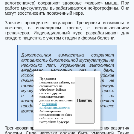
велотренажер) сохраняют здоровье «живых» мышц. При
работе мускулатуры вырабатываются нейротрофины. Они
могут восстановить пораженный нерв.
Занятия проводятся регулярно. Тренировки возможны в
постели, в инвалидном кресле, с использованием
тренажеров. Индивидуальный курс разрабатывают для
каждого пациента с учетом стадии и формы болезни.
Дыхательная гимнастика сохраняет
активность дыхательной мускулатуры на
несколько лет. Упражнения выполняют
ежедневно несколько раз в день.
Используют поверхностное и глубокое
Продолжая
дыхание. При этом задействуют не
пользоваться сайтом, вы
только межреберную и диафрагмальную
соглашаетесь на
обработку файлов
мускулатуру. Важно, что работают пресс
cookie и других
и мышцы спины. Упражнения на
пользовательских
Понятно
контролируемый выдох помогают
данных в соответствии
с
политикой
профилактике ларингоспазма. Комплекс
конфиденциальности
.
можно посмотреть в этом видео.
Заблокировать
использование cookies
сайтом можно в
настройках браузера.
Тренировки при БАС необходимы для замедления развития
болезни. Сила нагрузки должна быть умеренной. Такие