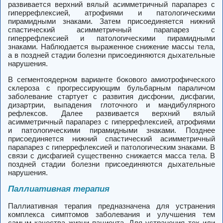
развивается верхний вялый асимметричный парапарез с
гиперрефлексией, атрофиями и патологическими
пирамидными знаками. Затем присоединяется нижний
спастический асимметричный парапарез с
гиперрефлексией и патологическими пирамидными
знаками. Наблюдается выраженное снижение массы тела,
а в поздней стадии болезни присоединяются дыхательные
нарушения.
В сегментоядерном варианте бокового амиотрофического
склероза с прогрессирующим бульбарным параличом
заболевание стартует с развития дисфонии, дисфагии,
дизартрии, выпадения глоточного и мандибулярного
рефлексов. Далее развивается верхний вялый
асимметричный парапарез с гиперрефлексией, атрофиями
и патологическими пирамидными знаками. Позднее
присоединяется нижний спастический асимметричный
парапарез с гиперрефлексией и патологическим знаками. В
связи с дисфагией существенно снижается масса тела. В
поздней стадии болезни присоединяются дыхательные
нарушения.
Паллиативная терапия
Паллиативная терапия предназначена для устранения
комплекса симптомов заболевания и улучшения тем
самым качества жизни пациента. Для устранения тех или