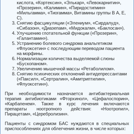
кислота, «Кортексин», «Элькар», «Левокарнитин»,
«Прозерин», «Калимин», «Пиридостигмин»
«Мильгамма», «Тиогамма», Витамины группы В А, Е,
С).
Снятию фасцикуляции («Элениум», «Сирдалуд»,
«Сибазон», «Диазепам», «Мидокалм», «Баклосан»).
Улучшению глотательной функции («Прозерин»,
«Галантамин»).
Устранению болевого синдрома анальгетиком
«Флуоксетин» с последующим переводом пациента
на морфины.
Нормализации количества выделяемой слюны
«Бускопаном».
Увеличению мышечной массы «Ретаболилом».
Снятию психических отклонений антидепрессантами
(«Паксил», «Сертралин», «Амитриптилин»,
«Флуоксетин»).
При необходимости назначается антибактериальная
терапия антибиотиками «Фторхинол», «Цефалоспорин»,
«Карбапенем». Также в курс лечения включаются
препараты ноотропного действия: «Ноотропил»,
Пирацетам», «Церебролизин».
Пациенты с синдромом БАС нуждаются в специальных
приспособлениях для облегчения жизни, в числе которых: