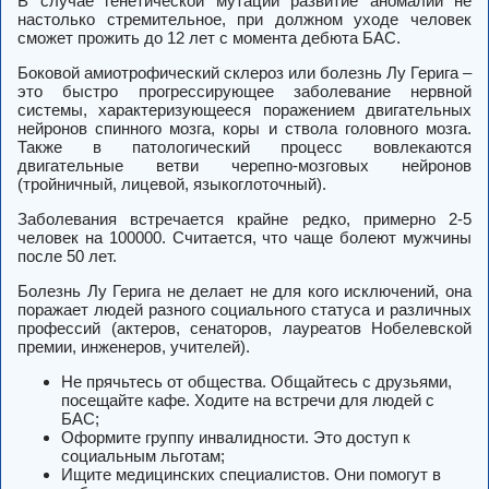
В случае генетической мутации развитие аномалии не
настолько стремительное, при должном уходе человек
сможет прожить до 12 лет с момента дебюта БАС.
Боковой амиотрофический склероз или болезнь Лу Герига –
это быстро прогрессирующее заболевание нервной
системы, характеризующееся поражением двигательных
нейронов спинного мозга, коры и ствола головного мозга.
Также в патологический процесс вовлекаются
двигательные ветви черепно-мозговых нейронов
(тройничный, лицевой, языкоглоточный).
Заболевания встречается крайне редко, примерно 2-5
человек на 100000. Считается, что чаще болеют мужчины
после 50 лет.
Болезнь Лу Герига не делает не для кого исключений, она
поражает людей разного социального статуса и различных
профессий (актеров, сенаторов, лауреатов Нобелевской
премии, инженеров, учителей).
Не прячьтесь от общества. Общайтесь с друзьями,
посещайте кафе. Ходите на встречи для людей с
БАС;
Оформите группу инвалидности. Это доступ к
социальным льготам;
Ищите медицинских специалистов. Они помогут в