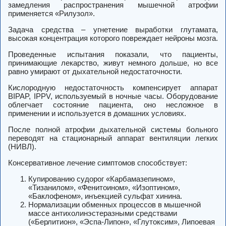
замедления распространения мышечной атрофии
применяется «Рилузол».
Задача средства – угнетение выработки глутамата,
высокая концентрация которого повреждает нейроны мозга.
Проведенные испытания показали, что пациенты,
принимающие лекарство, живут немного дольше, но все
равно умирают от дыхательной недостаточности.
Кислородную недостаточность компенсирует аппарат
BIPAP, IPPV, используемый в ночные часы. Оборудование
облегчает состояние пациента, оно несложное в
применении и используется в домашних условиях.
После полной атрофии дыхательной системы больного
переводят на стационарный аппарат вентиляции легких
(НИВЛ).
Консервативное лечение симптомов способствует:
Купированию судорог «Карбамазепином»,
«Тизанилом», «Фенитоином», «Изоптином»,
«Баклофеном», инъекцией сульфат хинина.
Нормализации обменных процессов в мышечной
массе антихолинэстеразными средствами
(«Берлитион», «Эспа-Липон», «Глутоксим», Липоевая