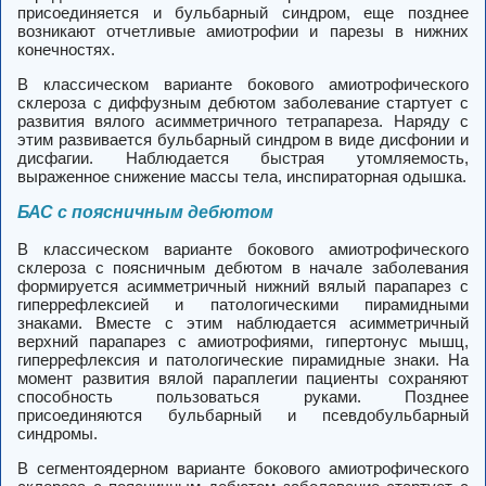
присоединяется и бульбарный синдром, еще позднее
возникают отчетливые амиотрофии и парезы в нижних
конечностях.
В классическом варианте бокового амиотрофического
склероза с диффузным дебютом заболевание стартует с
развития вялого асимметричного тетрапареза. Наряду с
этим развивается бульбарный синдром в виде дисфонии и
дисфагии. Наблюдается быстрая утомляемость,
выраженное снижение массы тела, инспираторная одышка.
БАС с поясничным дебютом
В классическом варианте бокового амиотрофического
склероза с поясничным дебютом в начале заболевания
формируется асимметричный нижний вялый парапарез с
гиперрефлексией и патологическими пирамидными
знаками. Вместе с этим наблюдается асимметричный
верхний парапарез с амиотрофиями, гипертонус мышц,
гиперрефлексия и патологические пирамидные знаки. На
момент развития вялой параплегии пациенты сохраняют
способность пользоваться руками. Позднее
присоединяются бульбарный и псевдобульбарный
синдромы.
В сегментоядерном варианте бокового амиотрофического