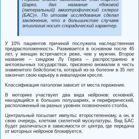
Шарко, дал название «боковой
(латеральный) амиотрофический склероз
(БАС)». По итогам исследования сделал
заключение, что в большинстве случаев
этиология носит спорадический характер.
У 10% пациентов причиной послужила наследственная
предрасположенность. Развивается в основном после 45
лет, у женщин встречается реже, чем у мужчин. Второе
название – синдром Лу Герига – распространено в
англоязычных государствах, присвоено аномалии в честь
знаменитого бейсболиста, который из-за болезни в 35 лет
закончил свою карьеру в инвалидном кресле.
Классификация патологии зависит от места поражения.
В моторике участвуют два вида нейронов: основной,
находящийся в больших полушариях, и периферический,
расположенный на разных уровнях позвоночного столба.
Центральный посылает импульс второстепенному, а он, в
свою очередь, клеткам скелетной мускулатуры. Вид БАС
будет различаться в зависимости от центра, где передача
от моторных нейронов блокируется.