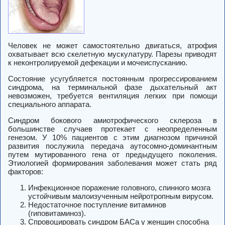
Человек не может самостоятельно двигаться, атрофия
охватывает всю скелетную мускулатуру. Парезы приводят
к неконтролируемой дефекации и мочеиспусканию.
Состояние усугубляется постоянным прогрессированием
синдрома, на терминальной фазе дыхательный акт
невозможен, требуется вентиляция легких при помощи
специального аппарата.
Синдром бокового амиотрофического склероза в
большинстве случаев протекает с неопределенным
генезом. У 10% пациентов с этим диагнозом причиной
развития послужила передача аутосомно-доминантным
путем мутированного гена от предыдущего поколения.
Этиологией формирования заболевания может стать ряд
факторов:
Инфекционное поражение головного, спинного мозга
устойчивым малоизученным нейротропным вирусом.
Недостаточное поступление витаминов
(гиповитаминоз).
Спровоцировать синдром БАСа у женщин способна