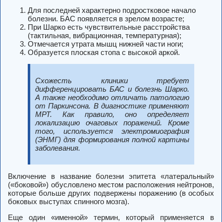
Для последней характерно подростковое начало
болезни. БАС появляется в зрелом возрасте;
При Шарко есть чувствительные расстройства
(тактильная, вибрационная, температурная);
Отмечается утрата мышц нижней части ноги;
Образуется плоская стопа с высокой аркой.
Схожесть клиники требует
дифференцировать БАС и болезнь Шарко.
А также необходимо отличать патологию
от Паркинсона. В диагностике применяют
МРТ. Как правило, оно определяет
локализацию очаговых поражений. Кроме
того, используется электромиография
(ЭНМГ) для формирования полной картины
заболевания.
Включение в название болезни эпитета «латеральный»
(«боковой») обусловлено местом расположения нейтронов,
которые больше других подвержены поражению (в особых
боковых выступах спинного мозга).
Еще один «именной» термин, который применяется в