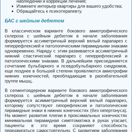
наблюдении и коррекции лечения;
Измените интерьер квартиры для вашего удобства;
Обращайтесь к психотерапевту.
БАС с шейным дебютом
В классическом варианте бокового амиотрофического
склероза с шейным дебютом в начале заболевания
формируется ассиметричный верхний вялый парапарез с
гиперрефлексией и патологическими пирамидными знаками
одновременно. Наряду с этим развивается ассиметричный
нижний спастический парапарез с гиперрефлексией и
патологическими знаками. В дальнейшем присоединяется
сочетание бульбарного и псевдобульбарного синдромов,
еще позднее в большей степени проявляются амиотрофии
нижних конечностей, преобладающие в разгибательной
группе мышц.
В сегментоядерном варианте бокового амиотрофического
склероза с шейным дебютом в начале заболевания
формируется асимметричный верхний вялый парапарез,
которому сопутствуют гипорефлексия и патологические
пирамидные знаки в нижних конечностях (без гипертонуса).
На момент развития плегии в проксимальных конечностях
минимальная пирамидная симптоматика в руках угасает,
пациенты в это время сохраняют способность
передвигаться самостоятельно. С развитием заболевания