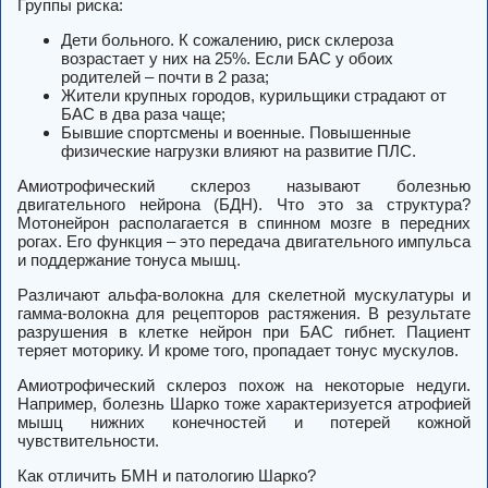
Группы риска:
Дети больного. К сожалению, риск склероза
возрастает у них на 25%. Если БАС у обоих
родителей – почти в 2 раза;
Жители крупных городов, курильщики страдают от
БАС в два раза чаще;
Бывшие спортсмены и военные. Повышенные
физические нагрузки влияют на развитие ПЛС.
Амиотрофический склероз называют болезнью
двигательного нейрона (БДН). Что это за структура?
Мотонейрон располагается в спинном мозге в передних
рогах. Его функция – это передача двигательного импульса
и поддержание тонуса мышц.
Различают альфа-волокна для скелетной мускулатуры и
гамма-волокна для рецепторов растяжения. В результате
разрушения в клетке нейрон при БАС гибнет. Пациент
теряет моторику. И кроме того, пропадает тонус мускулов.
Амиотрофический склероз похож на некоторые недуги.
Например, болезнь Шарко тоже характеризуется атрофией
мышц нижних конечностей и потерей кожной
чувствительности.
Как отличить БМН и патологию Шарко?