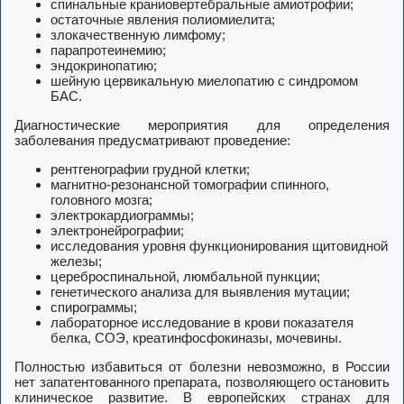
спинальные краниовертебральные амиотрофии;
остаточные явления полиомиелита;
злокачественную лимфому;
парапротеинемию;
эндокринопатию;
шейную цервикальную миелопатию с синдромом
БАС.
Диагностические мероприятия для определения
заболевания предусматривают проведение:
рентгенографии грудной клетки;
магнитно-резонансной томографии спинного,
головного мозга;
электрокардиограммы;
электронейрографии;
исследования уровня функционирования щитовидной
железы;
цереброспинальной, люмбальной пункции;
генетического анализа для выявления мутации;
спирограммы;
лабораторное исследование в крови показателя
белка, СОЭ, креатинфосфокиназы, мочевины.
Полностью избавиться от болезни невозможно, в России
нет запатентованного препарата, позволяющего остановить
клиническое развитие. В европейских странах для