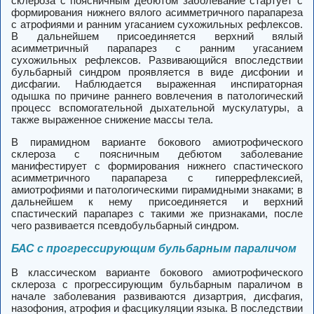
склероза с поясничным дебютом заболевание стартует с
формирования нижнего вялого асимметричного парапареза
с атрофиями и ранним угасанием сухожильных рефлексов.
В дальнейшем присоединяется верхний вялый
асимметричный парапарез с ранним угасанием
сухожильных рефлексов. Развивающийся впоследствии
бульбарный синдром проявляется в виде дисфонии и
дисфагии. Наблюдается выраженная инспираторная
одышка по причине раннего вовлечения в патологический
процесс вспомогательной дыхательной мускулатуры, а
также выраженное снижение массы тела.
В пирамидном варианте бокового амиотрофического
склероза с поясничным дебютом заболевание
манифестирует с формирования нижнего спастического
асимметричного парапареза с гиперрефлексией,
амиотрофиями и патологическими пирамидными знаками; в
дальнейшем к нему присоединяется и верхний
спастический парапарез с такими же признаками, после
чего развивается псевдобульбарный синдром.
БАС с прогрессирующим бульбарным параличом
В классическом варианте бокового амиотрофического
склероза с прогрессирующим бульбарным параличом в
начале заболевания развиваются дизартрия, дисфагия,
назофония, атрофия и фасцикуляции языка. В последствии