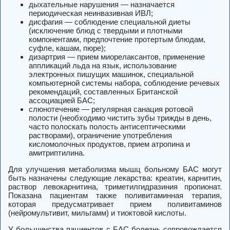
дыхательные нарушения — назначается
периодическая неинвазивная ИВЛ;
дисфагия — соблюдение специальной диеты
(исключение блюд с твердыми и плотными
компонентами, предпочтение протертым блюдам,
суфле, кашам, пюре);
дизартрия — прием миорелаксантов, применение
аппликаций льда на язык, использование
электронных пишущих машинок, специальной
компьютерной системы набора, соблюдение речевых
рекомендаций, составленных Британской
ассоциацией БАС;
слюнотечение — регулярная санация ротовой
полости (необходимо чистить зубы трижды в день,
часто полоскать полость антисептическими
растворами), ограничение употребления
кисломолочных продуктов, прием атропина и
амитриптилина.
Для улучшения метаболизма мышц больному БАС могут
быть назначены следующие лекарства: креатин, карнитин,
раствор левокарнитина, триметилгидразиния пропионат.
Показана пациентам также поливитаминная терапия,
которая предусматривает прием поливитаминов
(нейромультивит, мильгамм) и тиоктовой кислоты.
У большинства пациентов с БАС болезнь сопровождается