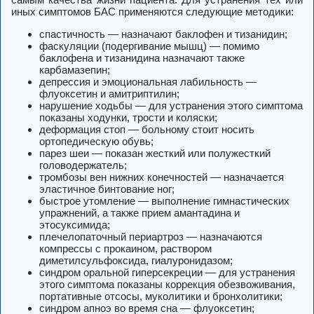
иных симптомов БАС применяются следующие методики:
спастичность — назначают баклофен и тизанидин;
фаскуляции (подергивание мышц) — помимо
баклофена и тизанидина назначают также
карбамазепин;
депрессия и эмоциональная лабильность —
флуоксетин и амитриптилин;
нарушение ходьбы — для устранения этого симптома
показаны ходунки, трости и коляски;
деформация стоп — больному стоит носить
ортопедическую обувь;
парез шеи — показан жесткий или полужесткий
головодержатель;
тромбозы вен нижних конечностей — назначается
эластичное бинтование ног;
быстрое утомление — выполнение гимнастических
упражнений, а также прием амантадина и
этосуксимида;
плечелопаточный периартроз — назначаются
компрессы с прокаином, раствором
диметилсульфоксида, гиалуронидазом;
синдром оральной гиперсекреции — для устранения
этого симптома показаны коррекция обезвоживания,
портативные отсосы, муколитики и бронхолитики;
синдром апноэ во время сна — флуоксетин;