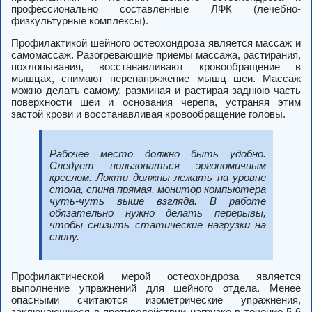
профессионально составленные ЛФК (лечебно-
физкультурные комплексы).
Профилактикой шейного остеохондроза является массаж и
самомассаж. Разогревающие приемы массажа, растирания,
похлопывания, восстанавливают кровообращение в
мышцах, снимают перенапряжение мышц шеи. Массаж
можно делать самому, разминая и растирая заднюю часть
поверхности шеи и основания черепа, устраняя этим
застой крови и восстанавливая кровообращение головы.
Рабочее место должно быть удобно.
Следует пользоваться эргономичным
креслом. Локти должны лежать на уровне
стола, спина прямая, монитор компьютера
чуть-чуть выше взгляда. В работе
обязательно нужно делать перерывы,
чтобы снизить статические нагрузки на
спину.
Профилактической мерой остеохондроза является
выполнение упражнений для шейного отдела. Менее
опасными считаются изометрические упражнения,
заключающиеся в противодействии нагрузке в течение 5-6