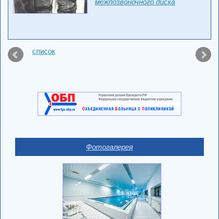
межпозвоночного диска
список
Фотогалерея