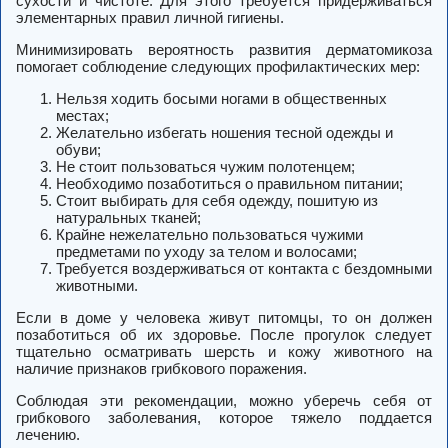
сухости и чистоте. Для этого требуется придерживаться
элементарных правил личной гигиены.
Минимизировать вероятность развития дерматомикоза
помогает соблюдение следующих профилактических мер:
Нельзя ходить босыми ногами в общественных
местах;
Желательно избегать ношения тесной одежды и
обуви;
Не стоит пользоваться чужим полотенцем;
Необходимо позаботиться о правильном питании;
Стоит выбирать для себя одежду, пошитую из
натуральных тканей;
Крайне нежелательно пользоваться чужими
предметами по уходу за телом и волосами;
Требуется воздерживаться от контакта с бездомными
животными.
Если в доме у человека живут питомцы, то он должен
позаботиться об их здоровье. После прогулок следует
тщательно осматривать шерсть и кожу животного на
наличие признаков грибкового поражения.
Соблюдая эти рекомендации, можно уберечь себя от
грибкового заболевания, которое тяжело поддается
лечению.