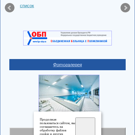
список
Фотогалерея
Продолжая
пользоваться сайтом, вы
соглашаетесь на
обработку файлов
Полная версия
cookie и других