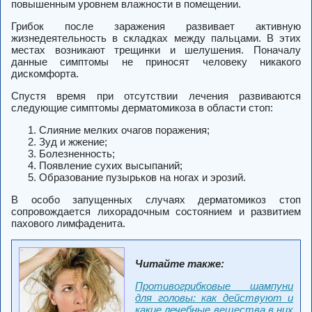
повышенным уровнем влажности в помещении.
Грибок после заражения развивает активную
жизнедеятельность в складках между пальцами. В этих
местах возникают трещинки и шелушения. Поначалу
данные симптомы не приносят человеку никакого
дискомфорта.
Спустя время при отсутствии лечения развиваются
следующие симптомы дерматомикоза в области стоп:
Слияние мелких очагов поражения;
Зуд и жжение;
Болезненность;
Появление сухих высыпаний;
Образование пузырьков на ногах и эрозий.
В особо запущенных случаях дерматомикоз стоп
сопровождается лихорадочным состоянием и развитием
пахового лимфаденита.
Читайте также:
Противогрибковые шампуни
для головы: как действуют и
какие лечебные вещества в них