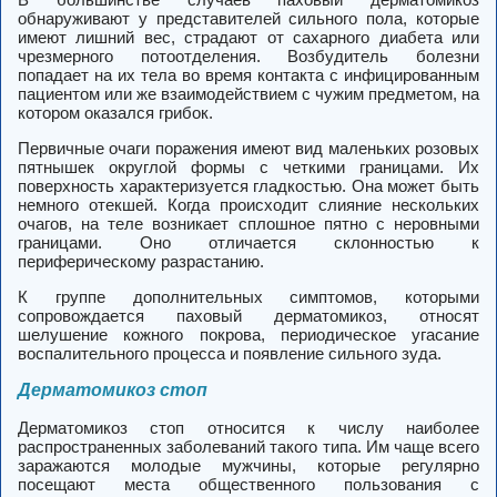
обнаруживают у представителей сильного пола, которые
имеют лишний вес, страдают от сахарного диабета или
чрезмерного потоотделения. Возбудитель болезни
попадает на их тела во время контакта с инфицированным
пациентом или же взаимодействием с чужим предметом, на
котором оказался грибок.
Первичные очаги поражения имеют вид маленьких розовых
пятнышек округлой формы с четкими границами. Их
поверхность характеризуется гладкостью. Она может быть
немного отекшей. Когда происходит слияние нескольких
очагов, на теле возникает сплошное пятно с неровными
границами. Оно отличается склонностью к
периферическому разрастанию.
К группе дополнительных симптомов, которыми
сопровождается паховый дерматомикоз, относят
шелушение кожного покрова, периодическое угасание
воспалительного процесса и появление сильного зуда.
Дерматомикоз стоп
Дерматомикоз стоп относится к числу наиболее
распространенных заболеваний такого типа. Им чаще всего
заражаются молодые мужчины, которые регулярно
посещают места общественного пользования с