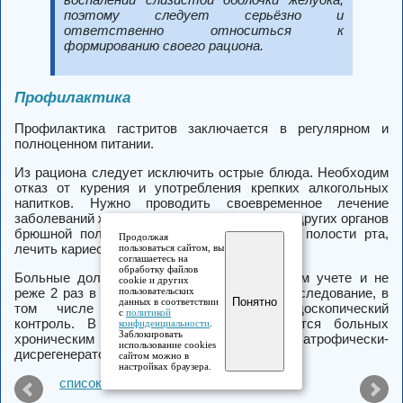
поэтому следует серьёзно и
ответственно относиться к
формированию своего рациона.
Профилактика
Профилактика гастритов заключается в регулярном и
полноценном питании.
Из рациона следует исключить острые блюда. Необходим
отказ от курения и употребления крепких алкогольных
напитков. Нужно проводить своевременное лечение
заболеваний желудочно-кишечного тракта и других органов
брюшной полости, следить за состоянием полости рта,
Продолжая
лечить кариес.
пользоваться сайтом, вы
соглашаетесь на
обработку файлов
Больные должны состоять на диспансерном учете и не
cookie и других
реже 2 раз в год проходить комплексное обследование, в
пользовательских
Понятно
данных в соответствии
том числе рентгенологический и эндоскопический
с
политикой
контроль. В первую очередь это касается больных
конфиденциальности
.
Заблокировать
хроническим гастритом с атрофически-
использование cookies
дисрегенераторными изменениями.
сайтом можно в
настройках браузера.
список