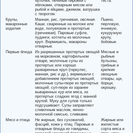
булочки, печеные пирожки с
теста.
яблоками, отварным мясом или
рыбой и яйцами, джемом, ватрушка
с творогом.
Крупы,
Манная, рис, гречневая, овсяная.
Пшено,
макаронные
Каши, сваренные на молоке или
перловую,
изделия
воде, полувязкие и протертые
ячневую,
(гречневая). Паровые суфле,
кукурузную
пудинги, котлеты из молочных
крупу,
круп. Вермишель, макароны
бобовые.
отварные.
Первые блюда
Из разрешенных протертых овощей
Мясные и
на морковном, картофельном
рыбные
отваре, молочные супы из
бульоны,
протертых или хорошо
грибные и
разваренных круп (геркулес,
крепкие
манная, рис и др.), вермишели с
овощные
добавлением протертых овощей,
отвары, щи,
молочные супы-пюре из протертых
борщи,
овощей; суп-пюре из заранее
окрошку.
вываренных кур или мяса, из
протертых сладких ягод с манной
крупой. Муку для супов только
подсушивают. Супы заправляют
сливочным маслом, яично-
молочной смесью, сливками.
Мясо и птица
Не жирные, без сухожилий,
Жирные или
фасций, кожи у птиц. Паровые и
жилистые
отварные блюда из говядины,
сорта мяса и