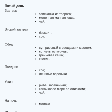
Пятый день
Завтрак
запеканка из творога;
молочная манная каша;
чай.
Второй завтрак
бисквит;
сок.
Обед
суп рисовый с овощами и маслом;
котлеты из курицы;
гречневая каша;
кисель.
Полдник
сок;
ленивые вареники.
Ужин
рыба, запеченная;
кабачковое пюре со сливками;
чай.
На ночь
молоко.