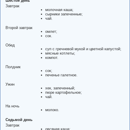
Шестой день
Завтрак
молочная каша;
сырники запеченные;
чай.
Второй завтрак
омлет;
сок.
Обед
суп с гречневой мукой и цветной капустой;
мясные котлеты;
компот.
Полдник
сок;
печенье галетное.
Ужин
хек, запеченный;
пюре картофельное;
чай.
На ночь
молоко.
Седьмой день
Завтрак
овсяная каша;