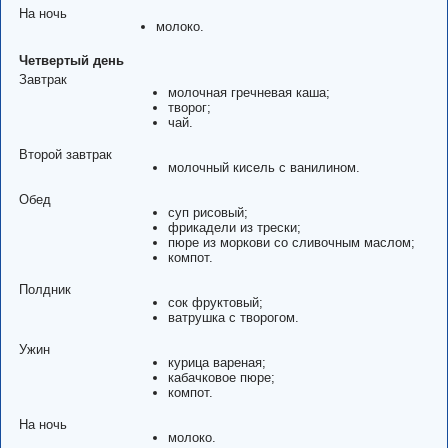
На ночь
молоко.
Четвертый день
Завтрак
молочная гречневая каша;
творог;
чай.
Второй завтрак
молочный кисель с ванилином.
Обед
суп рисовый;
фрикадели из трески;
пюре из моркови со сливочным маслом;
компот.
Полдник
сок фруктовый;
ватрушка с творогом.
Ужин
курица вареная;
кабачковое пюре;
компот.
На ночь
молоко.