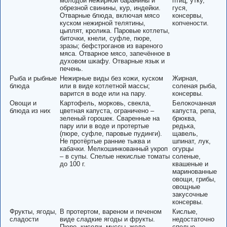
молодой нежирной баранины и
птиц, утку,
обрезной свинины, кур, индейки.
гуся,
Отварные блюда, включая мясо
консервы,
куском нежирной телятины,
копчености.
цыплят, кролика. Паровые котлеты,
биточки, кнели, суфле, пюре,
зразы; бефстроганов из вареного
мяса. Отварное мясо, запечённое в
духовом шкафу. Отварные язык и
печень.
Рыба и рыбные
Нежирные виды без кожи, куском
Жирная,
блюда
или в виде котлетной массы;
соленая рыба,
варится в воде или на пару.
консервы.
Овощи и
Картофель, морковь, свекла,
Белокочанная
блюда из них
цветная капуста, ограничено –
капуста, репа,
зеленый горошек. Сваренные на
брюква,
пару или в воде и протертые
редька,
(пюре, суфле, паровые пудинги).
щавель,
Не протёртые ранние тыква и
шпинат, лук,
кабачки. Мелкошинкованный укроп
огурцы
– в супы. Спелые некислые томаты
соленые,
до 100 г.
квашеные и
маринованные
овощи, грибы,
овощные
закусочные
консервы.
Фрукты, ягоды,
В протертом, вареном и печеном
Кислые,
сладости
виде сладкие ягоды и фрукты.
недостаточно
Пюре, кисели, муссы, желе,
спелые,