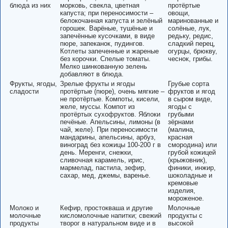
блюда из них
морковь, свекла, цветная
протёртые
капуста; при переносимости –
овощи,
белокочанная капуста и зелёный
маринованные и
горошек. Варёные, тушёные и
солёные, лук,
запечённые кусочками, в виде
редьку, редис,
пюре, запеканок, пудингов.
сладкий перец,
Котлеты запеченные и жареные
огурцы, брюкву,
без корочки. Спелые томаты.
чеснок, грибы.
Мелко шинкованную зелень
добавляют в блюда.
Фрукты, ягоды,
Зрелые фрукты и ягоды
Грубые сорта
сладости
протёртые (пюре), очень мягкие –
фруктов и ягод
не протёртые. Компоты, кисели,
в сыром виде,
желе, муссы. Компот из
ягоды с
протёртых сухофруктов. Яблоки
грубыми
печёные. Апельсины, лимоны (в
зёрнами
чай, желе). При переносимости
(малина,
мандарины, апельсины, арбуз,
красная
виноград без кожицы 100-200 г в
смородина) или
день. Меренги, снежки,
грубой кожицей
сливочная карамель, ирис,
(крыжовник),
мармелад, пастила, зефир,
финики, инжир,
сахар, мед, джемы, варенье.
шоколадные и
кремовые
изделия,
мороженое.
Молоко и
Кефир, простокваша и другие
Молочные
молочные
кисломолочные напитки; свежий
продукты с
продукты
творог в натуральном виде и в
высокой