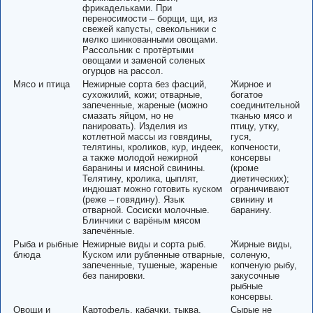
фрикадельками. При
переносимости – борщи, щи, из
свежей капусты, свекольники с
мелко шинкованными овощами.
Рассольник с протёртыми
овощами и заменой соленых
огурцов на рассол.
Мясо и птица
Нежирные сорта без фасций,
Жирное и
сухожилий, кожи; отварные,
богатое
запеченные, жареные (можно
соединительной
смазать яйцом, но не
тканью мясо и
панировать). Изделия из
птицу, утку,
котлетной массы из говядины,
гуся,
телятины, кроликов, кур, индеек,
копчености,
а также молодой нежирной
консервы
баранины и мясной свинины.
(кроме
Телятину, кролика, цыплят,
диетических);
индюшат можно готовить куском
ограничивают
(реже – говядину). Язык
свинину и
отварной. Сосиски молочные.
баранину.
Блинчики с варёным мясом
запечённые.
Рыба и рыбные
Нежирные виды и сорта рыб.
Жирные виды,
блюда
Куском или рубленные отварные,
соленую,
запеченные, тушеные, жареные
копченую рыбу,
без панировки.
закусочные
рыбные
консервы.
Овощи и
Картофель, кабачки, тыква,
Сырые не