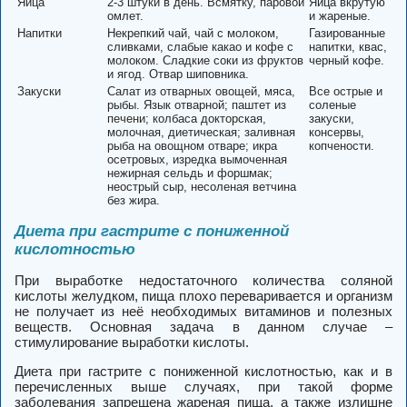
Яйца
2-3 штуки в день. Всмятку, паровой
Яйца вкрутую
омлет.
и жареные.
Напитки
Некрепкий чай, чай с молоком,
Газированные
сливками, слабые какао и кофе с
напитки, квас,
молоком. Сладкие соки из фруктов
черный кофе.
и ягод. Отвар шиповника.
Закуски
Салат из отварных овощей, мяса,
Все острые и
рыбы. Язык отварной; паштет из
соленые
печени; колбаса докторская,
закуски,
молочная, диетическая; заливная
консервы,
рыба на овощном отваре; икра
копчености.
осетровых, изредка вымоченная
нежирная сельдь и форшмак;
неострый сыр, несоленая ветчина
без жира.
Диета при гастрите с пониженной
кислотностью
При выработке недостаточного количества соляной
кислоты желудком, пища плохо переваривается и организм
не получает из неё необходимых витаминов и полезных
веществ. Основная задача в данном случае –
стимулирование выработки кислоты.
Диета при гастрите с пониженной кислотностью, как и в
перечисленных выше случаях, при такой форме
заболевания запрещена жареная пища, а также излишне