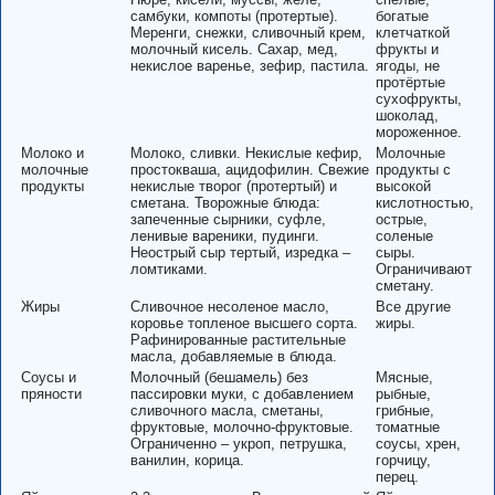
самбуки, компоты (протертые).
богатые
Меренги, снежки, сливочный крем,
клетчаткой
молочный кисель. Сахар, мед,
фрукты и
некислое варенье, зефир, пастила.
ягоды, не
протёртые
сухофрукты,
шоколад,
мороженное.
Молоко и
Молоко, сливки. Некислые кефир,
Молочные
молочные
простокваша, ацидофилин. Свежие
продукты с
продукты
некислые творог (протертый) и
высокой
сметана. Творожные блюда:
кислотностью,
запеченные сырники, суфле,
острые,
ленивые вареники, пудинги.
соленые
Неострый сыр тертый, изредка –
сыры.
ломтиками.
Ограничивают
сметану.
Жиры
Сливочное несоленое масло,
Все другие
коровье топленое высшего сорта.
жиры.
Рафинированные растительные
масла, добавляемые в блюда.
Соусы и
Молочный (бешамель) без
Мясные,
пряности
пассировки муки, с добавлением
рыбные,
сливочного масла, сметаны,
грибные,
фруктовые, молочно-фруктовые.
томатные
Ограниченно – укроп, петрушка,
соусы, хрен,
ванилин, корица.
горчицу,
перец.