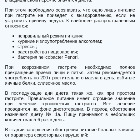
При этом необходимо осознавать, что одно лишь питание
при гастрите не приведет к выздоровлению, если не
устранить причину недуга. К наиболее распространенным
относится:
неправильный режим питания;
курение и злоупотребление алкоголем;
стрессы;
расстройства пищеварения;
бактерия helicobacter Penori.
При
коррозивном гастрите
необходимо полное
прекращение приема пищи и питья. Затем рекомендуется
употреблять по 200 г растительного масла в день, взбитые
яичные белки, сливочное масло.
В последующие дни диета такая же, как при простом
гастрите. Правильное питание имеет огромное значение
при лечении хронических гастритов. Все лечение
проводится на фоне диетотерапии. В период обострения
назначают диету № 1а. Пищу принимают в небольших
количествах 5-6 раз в день.
В стадии завершения обострения питание больных зависит
от характера секреторных нарушений: