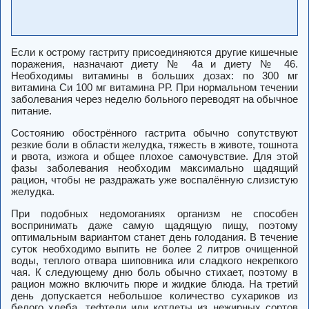
Если к острому гастриту присоединяются другие кишечные
поражения, назначают диету № 4а и диету № 46.
Необходимы витамины в больших дозах: по 300 мг
витамина Си 100 мг витамина РР. При нормальном течении
заболевания через неделю больного переводят на обычное
питание.
Состоянию обострённого гастрита обычно сопутствуют
резкие боли в области желудка, тяжесть в животе, тошнота
и рвота, изжога и общее плохое самочувствие. Для этой
фазы заболевания необходим максимально щадящий
рацион, чтобы не раздражать уже воспалённую слизистую
желудка.
При подобных недомоганиях организм не способен
воспринимать даже самую щадящую пищу, поэтому
оптимальным вариантом станет день голодания. В течение
суток необходимо выпить не более 2 литров очищенной
воды, теплого отвара шиповника или сладкого некрепкого
чая. К следующему дню боль обычно стихает, поэтому в
рацион можно включить пюре и жидкие блюда. На третий
день допускается небольшое количество сухариков из
белого хлеба, тефтели или котлеты из нежирных сортов