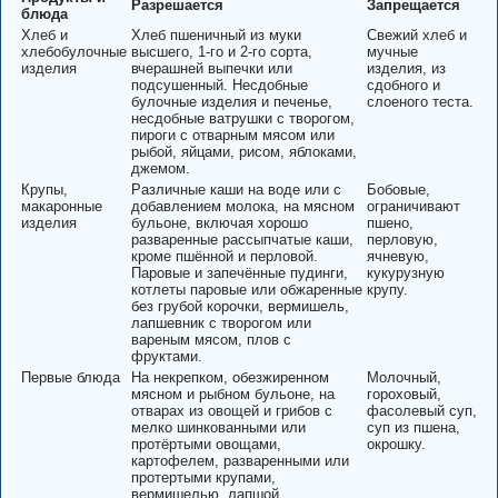
Разрешается
Запрещается
блюда
Хлеб и
Хлеб пшеничный из муки
Свежий хлеб и
хлебобулочные
высшего, 1-го и 2-го сорта,
мучные
изделия
вчерашней выпечки или
изделия, из
подсушенный. Несдобные
сдобного и
булочные изделия и печенье,
слоеного теста.
несдобные ватрушки с творогом,
пироги с отварным мясом или
рыбой, яйцами, рисом, яблоками,
джемом.
Крупы,
Различные каши на воде или с
Бобовые,
макаронные
добавлением молока, на мясном
ограничивают
изделия
бульоне, включая хорошо
пшено,
разваренные рассыпчатые каши,
перловую,
кроме пшённой и перловой.
ячневую,
Паровые и запечённые пудинги,
кукурузную
котлеты паровые или обжаренные
крупу.
без грубой корочки, вермишель,
лапшевник с творогом или
вареным мясом, плов с
фруктами.
Первые блюда
На некрепком, обезжиренном
Молочный,
мясном и рыбном бульоне, на
гороховый,
отварах из овощей и грибов с
фасолевый суп,
мелко шинкованными или
суп из пшена,
протёртыми овощами,
окрошку.
картофелем, разваренными или
протертыми крупами,
вермишелью, лапшой,