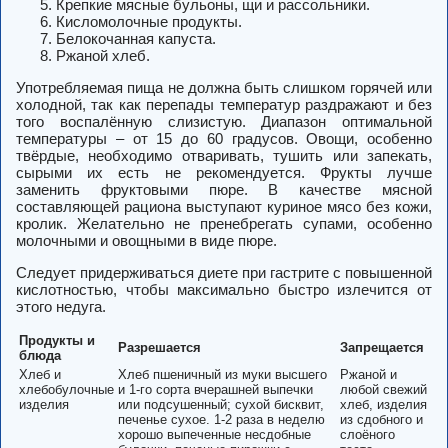
Крепкие мясные бульоны, щи и рассольники.
Кисломолочные продукты.
Белокочанная капуста.
Ржаной хлеб.
Употребляемая пища не должна быть слишком горячей или
холодной, так как перепады температур раздражают и без
того воспалённую слизистую. Диапазон оптимальной
температуры – от 15 до 60 градусов. Овощи, особенно
твёрдые, необходимо отваривать, тушить или запекать,
сырыми их есть не рекомендуется. Фрукты лучше
заменить фруктовыми пюре. В качестве мясной
составляющей рациона выступают куриное мясо без кожи,
кролик. Желательно не пренебрегать супами, особенно
молочными и овощными в виде пюре.
Следует придерживаться диете при гастрите с повышенной
кислотностью, чтобы максимально быстро излечится от
этого недуга.
Продукты и
Разрешается
Запрещается
блюда
Хлеб и
Хлеб пшеничный из муки высшего
Ржаной и
хлебобулочные
и 1-го сорта вчерашней выпечки
любой свежий
изделия
или подсушенный; сухой бисквит,
хлеб, изделия
печенье сухое. 1-2 раза в неделю
из сдобного и
хорошо выпеченные несдобные
слоёного