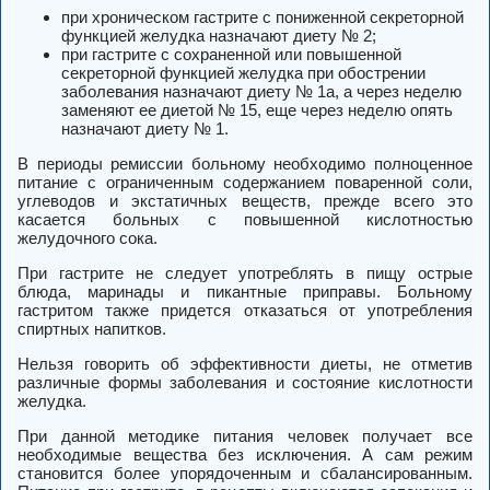
при хроническом гастрите с пониженной секреторной
функцией желудка
назначают диету № 2;
при гастрите с сохраненной или повышенной
секреторной функцией желудка
при обострении
заболевания назначают диету № 1а, а через неделю
заменяют ее диетой № 15, еще через неделю опять
назначают диету № 1.
В периоды ремиссии больному необходимо полноценное
питание с ограниченным содержанием поваренной соли,
углеводов и экстатичных веществ, прежде всего это
касается больных с повышенной кислотностью
желудочного сока.
При гастрите не следует употреблять в пищу острые
блюда, маринады и пикантные приправы. Больному
гастритом также придется отказаться от употребления
спиртных напитков.
Нельзя говорить об эффективности диеты, не отметив
различные формы заболевания и состояние кислотности
желудка.
При данной методике питания человек получает все
необходимые вещества без исключения. А сам режим
становится более упорядоченным и сбалансированным.