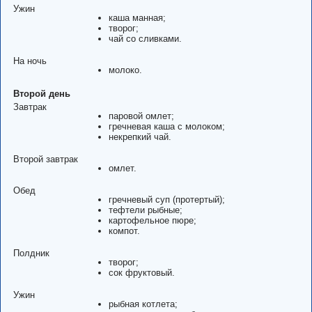
Ужин
каша манная;
творог;
чай со сливками.
На ночь
молоко.
Второй день
Завтрак
паровой омлет;
гречневая каша с молоком;
некрепкий чай.
Второй завтрак
омлет.
Обед
гречневый суп (протертый);
тефтели рыбные;
картофельное пюре;
компот.
Полдник
творог;
сок фруктовый.
Ужин
рыбная котлета;