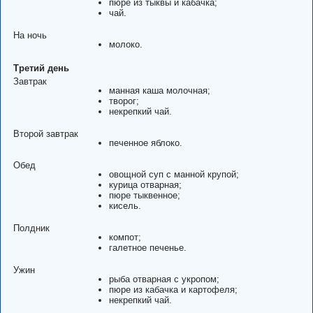
пюре из тыквы и кабачка;
чай.
На ночь
молоко.
Третий день
Завтрак
манная каша молочная;
творог;
некрепкий чай.
Второй завтрак
печенное яблоко.
Обед
овощной суп с манной крупой;
курица отварная;
пюре тыквенное;
кисель.
Полдник
компот;
галетное печенье.
Ужин
рыба отварная с укропом;
пюре из кабачка и картофеля;
некрепкий чай.