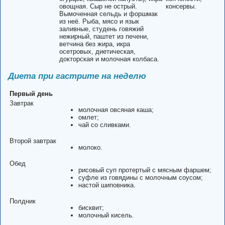
овощная. Сыр не острый.
консервы.
Вымоченная сельдь и форшмак
из неё. Рыба, мясо и язык
заливные, студень говяжий
нежирный, паштет из печени,
ветчина без жира, икра
осетровых, диетическая,
докторская и молочная колбаса.
Диета при гастрите на неделю
Первый день
Завтрак
молочная овсяная каша;
омлет;
чай со сливками.
Второй завтрак
молоко.
Обед
рисовый суп протертый с мясным фаршем;
суфле из говядины с молочным соусом;
настой шиповника.
Полдник
бисквит;
молочный кисель.