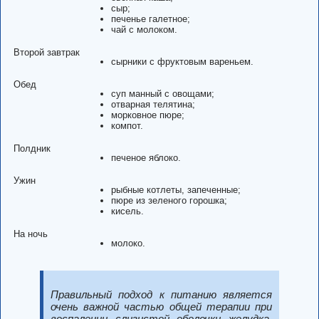
сыр;
печенье галетное;
чай с молоком.
Второй завтрак
сырники с фруктовым вареньем.
Обед
суп манный с овощами;
отварная телятина;
морковное пюре;
компот.
Полдник
печеное яблоко.
Ужин
рыбные котлеты, запеченные;
пюре из зеленого горошка;
кисель.
На ночь
молоко.
Правильный подход к питанию является
очень важной частью общей терапии при
воспалении слизистой оболочки желудка,