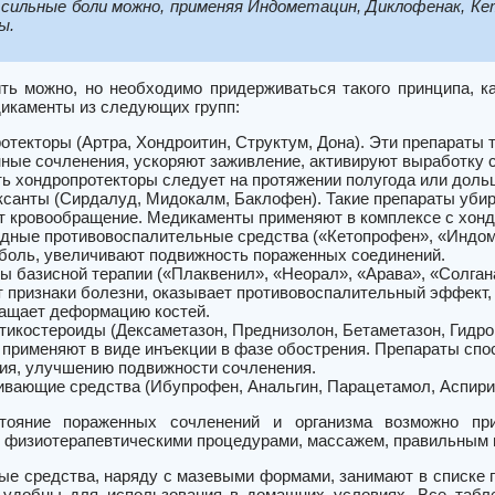
сильные боли можно, применяя Индометацин, Диклофенак, К
ы.
ть можно, но необходимо придерживаться такого принципа, к
икаменты из следующих групп:
отекторы (Артра, Хондроитин, Структум, Дона). Эти препараты 
ные сочленения, ускоряют заживление, активируют выработку с
ь хондропротекторы следует на протяжении полугода или дольше
санты (Сирдалуд, Мидокалм, Баклофен). Такие препараты уби
 кровообращение. Медикаменты применяют в комплексе с хонд
дные противовоспалительные средства («Кетопрофен», «Индом
боль, увеличивают подвижность пораженных соединений.
ы базисной терапии («Плаквенил», «Неорал», «Арава», «Солган
т признаки болезни, оказывает противовоспалительный эффект, 
ащает деформацию костей.
тикостероиды (Дексаметазон, Преднизолон, Бетаметазон, Гидр
 применяют в виде инъекции в фазе обострения. Препараты спо
ия, улучшению подвижности сочленения.
вающие средства (Ибупрофен, Анальгин, Парацетамол, Аспирин
тояние пораженных сочленений и организма возможно при 
 физиотерапевтическими процедурами, массажем, правильным 
ые средства, наряду с мазевыми формами, занимают в списке п
удобны для использования в домашних условиях. Все табле