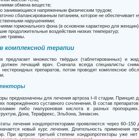
ниями обмена веществ;
о занимающиеся напряженным физическим трудом;
аточно сбалансированным питанием, которое не обеспечивает н
ственными нарушениями;
ниями гормонального фона (в основном характерно для женщин)
ие продолжительные воздействия низких температур;
ие травмы.
в комплексной терапии
ия предлагает множество твёрдых (таблетированных) и жид
 должен лечащий врач. Сначала всегда специалисты сни
и нестероидных препаратов, потом проводят комплексное обс
и.
текторы
оры предназначены для лечения артроза I–II стадии. Принцип 
ях повреждённого суставного сочленения. В состав препаратов
козамин либо гиалуроновая кислота в разных пропорциях
руктум, Дона, Терафрекс, Эльбона, Зинаксин.
таты лечения хондопротекторами проявляются через 60–150 д
значается новый курс лечения. Длительность применения п
р. При артрозе третьей степени хондропротекторы уже нет