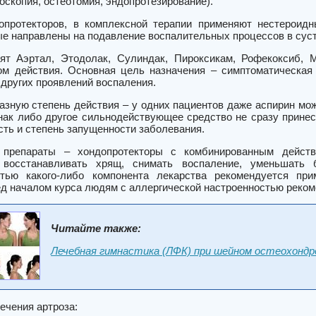
оскопия, остеотомия, эндопротезирование).
протекторов, в комплексной терапии применяют нестероидн
ые направлены на подавление воспалительных процессов в суст
ят Аэртал, Этодолак, Сулиндак, Пироксикам, Рофекоксиб, 
м действия. Основная цель назначения – симптоматическая т
 других проявлений воспаления.
зную степень действия – у одних пациентов даже аспирин може
ак либо другое сильнодействующее средство не сразу принес
сть и степень запущенности заболевания.
препараты – хондопротекторы с комбинированным действ
 восстанавливать хрящ, снимать воспаление, уменьшать
стью какого-либо компонента лекарства рекомендуется при
ед началом курса людям с аллергической настроенностью реком
Читайте также:
Лечебная гимнастика (ЛФК) при шейном остеохондр
ечения артроза: