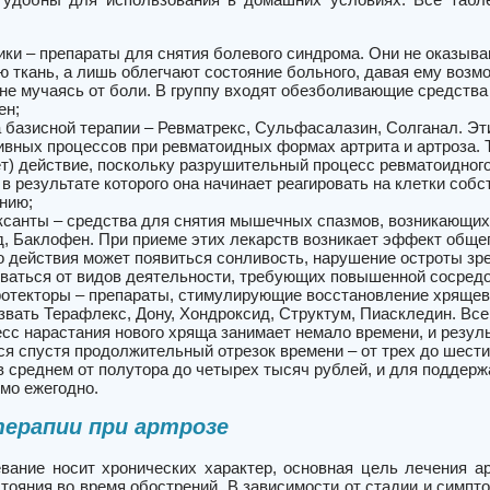
ики – препараты для снятия болевого синдрома. Они не оказыва
ю ткань, а лишь облегчают состояние больного, давая ему воз
 не мучаясь от боли. В группу входят обезболивающие средства
ен;
 базисной терапии – Ревматрекс, Сульфасалазин, Солганал. Эти
ивных процессов при ревматоидных формах артрита и артроза.
т) действие, поскольку разрушительный процесс ревматоидного
в результате которого она начинает реагировать на клетки собс
нию;
санты – средства для снятия мышечных спазмов, возникающих п
, Баклофен. При приеме этих лекарств возникает эффект общег
о действия может появиться сонливость, нарушение остроты зре
ваться от видов деятельности, требующих повышенной сосредот
отекторы – препараты, стимулирующие восстановление хрящево
звать Терафлекс, Дону, Хондроксид, Структум, Пиаскледин. Все
есс нарастания нового хряща занимает немало времени, и резул
я спустя продолжительный отрезок времени – от трех до шести
 в среднем от полутора до четырех тысяч рублей, и для поддерж
мо ежегодно.
ерапии при артрозе
евание носит хронических характер, основная цель лечения 
стояния во время обострений. В зависимости от стадии и симп