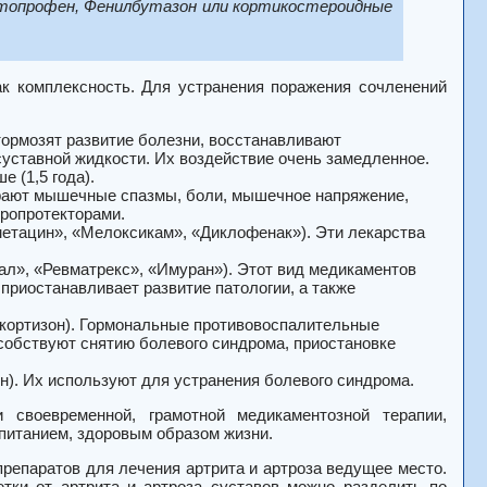
етопрофен, Фенилбутазон или кортикостероидные
ак комплексность. Для устранения поражения сочленений
тормозят развитие болезни, восстанавливают
уставной жидкости. Их воздействие очень замедленное.
 (1,5 года).
рают мышечные спазмы, боли, мышечное напряжение,
ропротекторами.
етацин», «Мелоксикам», «Диклофенак»). Эти лекарства
ал», «Ревматрекс», «Имуран»). Этот вид медикаментов
приостанавливает развитие патологии, а также
окортизон). Гормональные противовоспалительные
собствуют снятию болевого синдрома, приостановке
). Их используют для устранения болевого синдрома.
своевременной, грамотной медикаментозной терапии,
питанием, здоровым образом жизни.
репаратов для лечения артрита и артроза ведущее место.
тки от артрита и артроза суставов можно разделить по