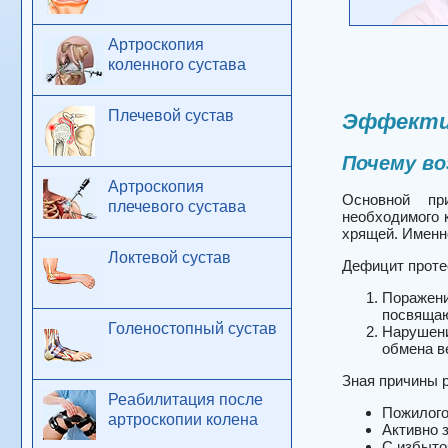
Артроскопия
коленного сустава
Плечевой сустав
Эффекти
Почему во
Артроскопия
Основной пр
плечевого сустава
необходимого 
хрящей. Именн
Локтевой сустав
Дефицит проте
Поражени
посвящаю
Голеностопный сустав
Нарушени
обмена в
Зная причины р
Реабилитация после
Пожилого
артроскопии колена
Активно 
С избыто