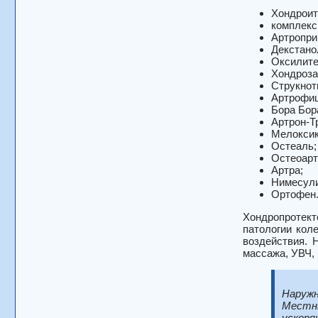
Хондроит
комплекс 
Артропри
Декстано
Оксилите
Хондроза
Струкнот
Артрофи
Бора Бор
Артрон-Т
Мелоксик
Остеаль;
Остеоарт
Артра;
Нимесул
Ортофен
Хондропротект
патологии кол
воздействия. 
массажа, УВЧ,
Наруж
Местны
ускоря