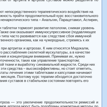
ют непосредственного терапевтического воздействия на
можность пройти продолжительный курс восстановительного
 ненаркотического типа – Анальгин, Парацетамол, Аспирин,
 таблетки тормозят развитие патологии, снижая уровень
 Также они оказывают иммуносупрессивное (подавляющее
 типа часто развивается как следствие сбоя иммунной
твенного организма, как на чужеродные, стремясь к их
ри артритах и артрозах. К ним относятся Мидокалм,
о расслабления скелетной мускулатуры, а в качестве
ния и концентрации внимания. Принимая их, нужно
оченности, таких как управление транспортом;
й ткани и выработку синовиальной жидкости. Среди них
 эти средства – высокоэффективны, но стоит отметить,
ьтаты лечения этими таблетками и капсулами начинают
 месяцев. Поэтому курс терапии обходится достаточно
ания суставов в стабильном состоянии повторять его
артроза — это увеличение продолжительности ремиссий и
томов артроза могут быть подобраны конкретные методы по