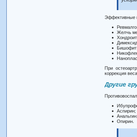
Эффективные м
Ревмалго
Желчь ме
Хондроит
Димексид
Бишофит 
Никофлек
Наноплас
При остеоартр
коррекция вес
Другие гр
Противовоспал
Ибупроф
Аспирин;
Анальгин
Опирин.