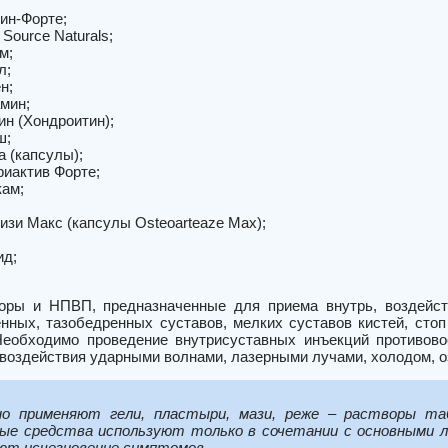
ин-Форте;
Source Naturals;
м;
л;
н;
мин;
ин (Хондроитин);
ш;
а (капсулы);
риактив Форте;
ам;
изи Макс (капсулы Osteoarteaze Max);
ид;
.
оры и НПВП, предназначенные для приема внутрь, воздейст
енных, тазобедренных суставов, мелких суставов кистей, сто
Необходимо проведение внутрисуставных инъекций противов
 воздействия ударными волнами, лазерными лучами, холодом, о
но применяют гели, пластыри, мази, реже – растворы та
е средства используют только в сочетании с основными 
ют исчезновение симптомов.