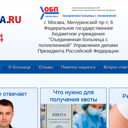
г. Москва, Мичуринский пр-т, 6
Федеральное государственное
бюджетное учреждение
4
"Оъединенная больница с
поликлиникой" Управления делами
Президента Российской Федерации
ы
О больнице
Отзывы
Памятка пациенту
Вопрос-отве