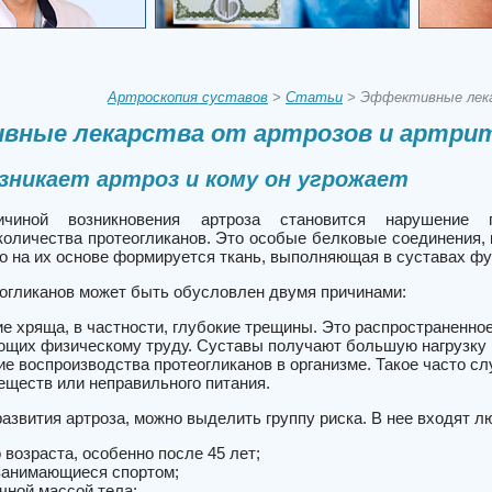
Артроскопия суставов
>
Статьи
> Эффективные лека
вные лекарства от артрозов и артри
зникает артроз и кому он угрожает
ичиной возникновения артроза становится нарушение
количества протеогликанов. Это особые белковые соединения,
о на их основе формируется ткань, выполняющая в суставах фу
огликанов может быть обусловлен двумя причинами:
е хряща, в частности, глубокие трещины. Это распространенное
щих физическому труду. Суставы получают большую нагрузку 
е воспроизводства протеогликанов в организме. Такое часто с
еществ или неправильного питания.
азвития артроза, можно выделить группу риска. В нее входят л
 возраста, особенно после 45 лет;
занимающиеся спортом;
чной массой тела;