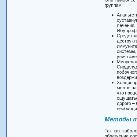
группам:
Анальгет
суставну
лечения,
Ибупроф
Средства
деструкт
иммуните
системы, 
уничтоже
Миорелак
Сирдалуд
побочног
воздержи
Хондропр
можно на
что проц
ощущатьс
дорого –
необходи
Методы т
Так как забол
облегчение со