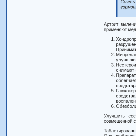
Снять 
гормон
Артрит вылечи
применяют мед
Хондропр
разрушен
Принимат
Миорелак
улучшают
Нестерои
снимают 
Препарат
облегчае
предотвр
Глюкокор
средства
воспален
Обезболи
Улучшить сос
совмещенной с
Таблетированн
Они наиболее 