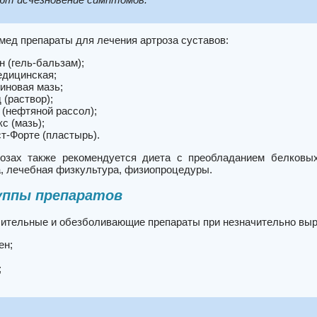
ед препараты для лечения артроза суставов:
н (гель-бальзам);
дицинская;
иновая мазь;
 (раствор);
(нефтяной рассол);
с (мазь);
т-Форте (пластырь).
озах также рекомендуется диета с преобладанием белковых
а, лечебная физкультура, физиопроцедуры.
уппы препаратов
ительные и обезболивающие препараты при незначительно вы
ен;
;