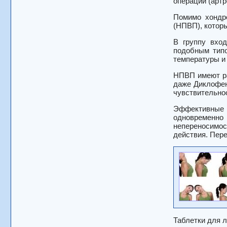
операции (артр
Помимо хондро
(НПВП), котор
В группу вход
подобным типо
температуры и
НПВП имеют ра
даже Диклофен
чувствительно
Эффективные 
одновременно
непереносимо
действия. Пер
Таблетки для л