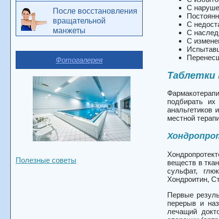
С наруше
После восстановления
Постоянн
вращательной
С недост
манжеты
С наслед
С измене
Испытавш
Перенесш
Фотогалерея
Таблетки 
Фармакотерап
подбирать их
анальгетиков 
местной терапи
Хондропро
Хондропротект
Полезные советы
веществ в ткан
сульфат, глю
Хондроитин, Ст
Первые резуль
перерыв и на
лечащий докто