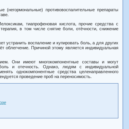
ые (негормональные) противовоспалительные препараты
аве.
Мелоксикам, тиапрофеновая кислота, прочие средства с
ерапия, в том числе снятие боли, отёчности, снижение
т устранить воспаление и купировать боль, а для других
ёт облегчение. Причиной этому является индивидуальная
ием. Они имеют многокомпонентные составы и могут
 боль и отечность. Однако, людям с индивидуальной
менять однокомпонентные средства целенаправленного
ендуется проведение проб на переносимость.
озе