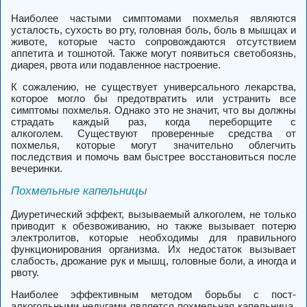
Наиболее частыми симптомами похмелья являются
усталость, сухость во рту, головная боль, боль в мышцах и
животе, которые часто сопровождаются отсутствием
аппетита и тошнотой. Также могут появиться светобоязнь,
диарея, рвота или подавленное настроение.
К сожалению, не существует универсального лекарства,
которое могло бы предотвратить или устранить все
симптомы похмелья. Однако это не значит, что вы должны
страдать каждый раз, когда переборщите с
алкоголем. Существуют проверенные средства от
похмелья, которые могут значительно облегчить
последствия и помочь вам быстрее восстановиться после
вечеринки.
Похмельные капельницы
Диуретический эффект, вызываемый алкоголем, не только
приводит к обезвоживанию, но также вызывает потерю
электролитов, которые необходимы для правильного
функционирования организма. Их недостаток вызывает
слабость, дрожание рук и мышц, головные боли, а иногда и
рвоту.
Наиболее эффективным методом борьбы с пост-
алкогольными недугами является похмельная капельница,