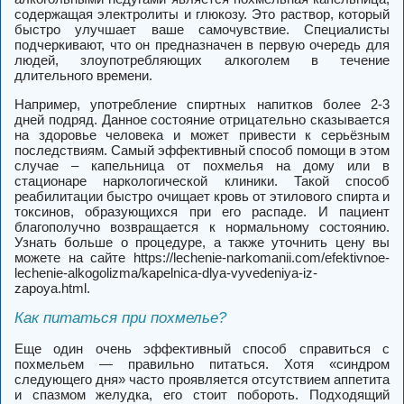
содержащая электролиты и глюкозу. Это раствор, который
быстро улучшает ваше самочувствие. Специалисты
подчеркивают, что он предназначен в первую очередь для
людей, злоупотребляющих алкоголем в течение
длительного времени.
Например, употребление спиртных напитков более 2-3
дней подряд. Данное состояние отрицательно сказывается
на здоровье человека и может привести к серьёзным
последствиям. Самый эффективный способ помощи в этом
случае – капельница от похмелья на дому или в
стационаре наркологической клиники. Такой способ
реабилитации быстро очищает кровь от этилового спирта и
токсинов, образующихся при его распаде. И пациент
благополучно возвращается к нормальному состоянию.
Узнать больше о процедуре, а также уточнить цену вы
можете на сайте https://lechenie-narkomanii.com/efektivnoe-
lechenie-alkogolizma/kapelnica-dlya-vyvedeniya-iz-
zapoya.html.
Как питаться при похмелье?
Еще один очень эффективный способ справиться с
похмельем — правильно питаться. Хотя «синдром
следующего дня» часто проявляется отсутствием аппетита
и спазмом желудка, его стоит побороть. Подходящий