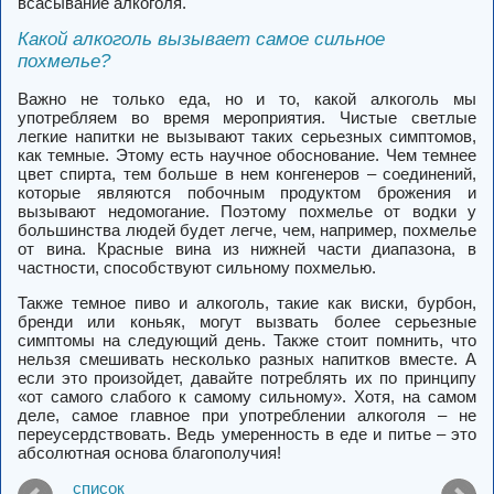
всасывание алкоголя.
Какой
алкоголь
вызывает самое сильное
похмелье?
Важно не только еда, но и то, какой алкоголь мы
употребляем во время мероприятия. Чистые светлые
легкие напитки не вызывают таких серьезных симптомов,
как темные. Этому есть научное обоснование. Чем темнее
цвет спирта, тем больше в нем конгенеров – соединений,
которые являются побочным продуктом брожения и
вызывают недомогание. Поэтому похмелье от водки у
большинства людей будет легче, чем, например, похмелье
от вина. Красные вина из нижней части диапазона, в
частности, способствуют сильному похмелью.
Также темное пиво и алкоголь, такие как виски, бурбон,
бренди или коньяк, могут вызвать более серьезные
симптомы на следующий день. Также стоит помнить, что
нельзя смешивать несколько разных напитков вместе. А
если это произойдет, давайте потреблять их по принципу
«от самого слабого к самому сильному». Хотя, на самом
деле, самое главное при употреблении алкоголя – не
переусердствовать. Ведь умеренность в еде и питье – это
абсолютная основа благополучия!
список