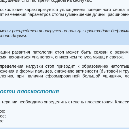
ощущения стоп во время ходьбы на каблуках.
оскостопие характеризуется уплощением поперечного свода 
дят изменения параметров стопы (уменьшение длины, расширени
смены распределения нагрузки на пальцы происходит деформа
ление формы.
вации развития патологии стоп может быть связан с резки
мя находиться «на ногах», снижением тонуса мышц и связок.
пределения нагрузки стоп приводит к образованию натопты
ожения и формы пальцев, снижению активности (бытовой и тр
алению, при наличии сформированной большой «шишки», ле
ности плоскостопия
 терапии необходимо определить степень плоскостопия. Класс
ое;
ое;
е.