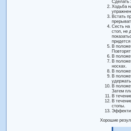
Сделать 
Ходьба н
упражнен
Встать п
прерыват
Сесть на
стоп, не
показать
придется
В положе
Повторят
В положе
В положе
носках.
В положе
В положе
удержать
В положе
Затем пл
В течени
В течени
стопы.
Эффектив
Хорошие резул