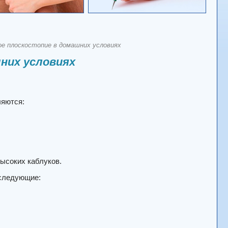
ое плоскостопие в домашних условиях
них условиях
ляются:
высоких каблуков.
 следующие: