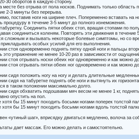
20-30 оборотов в каждую сторону.
а месте без отрыва от пола носков. Поднимать только область 
ие 2-3 минуты без перерыва.
рямо, поставив ноги на ширине плеч. Попеременно вставать на н
ь процедуру в течение 3-5 минут до полного изнеможения.
 табуретку. Соединить пятки обеих стоп, вращая стопами по пол
 давая соединиться коленям. Повторять эти движения в течение
ся сложным и вызывать некоторые болевые симптомы, но со вре
 прикладывать особых усилий для его выполнения.
нии стоя одновременно поднять пятку одной ноги и пальцы втор
ь это упражнение не менее 10-20 раз в зависимости от ощущени
нии стоя отрывать носки обеих ног одновременно и как можно до
нии стоя отрывать пятки обеих ног одновременно и как можно д
нии сидя положить ногу на ногу и делать длительные медленны
нии сидя на табуретке поднять обе ноги и вытянуть их горизонт
ся в таком положении максимально долго.
нии сидя обхватить подошвами мяч весом не менее 1 кг, поднят
авно опустить на пол.
е хотя бы 15 минут походить босыми ногами поперек толстой па
е хотя бы 15 минут походить босыми ногами вдоль толстой пал
ен «утиный шаг», вприсядку двигаться медленно, волоча за соб
ьтаты дает массаж. Его можно делать и самостоятельно.