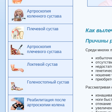
Артроскопия
коленного сустава
Плечевой сустав
Как выле
Причины 
Артроскопия
Среди многих 
плечевого сустава
избыточн
отсутств
Локтевой сустав
недостат
генетиче
ношение 
приобрет
Голеностопный сустав
Рассматривая 
изнашива
ноги быс
Реабилитация после
отекание 
артроскопии колена
увеличен