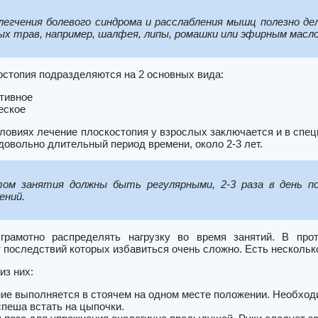
легчения болевого синдрома и расслабления мышц полезно де
ых трав, например, шалфея, липы, ромашки или эфирным масл
остопия подразделяются на 2 основных вида:
тивное
еское
ловиях лечение плоскостопия у взрослых заключается и в спе
овольно длительный период времени, около 2-3 лет.
ом занятия должны быть регулярными, 2-3 раза в день по
ений.
грамотно распределять нагрузку во время занятий. В про
т последствий которых избавиться очень сложно. Есть несколь
из них:
ие выполняется в стоячем на одном месте положении. Необходи
спеша встать на цыпочки.