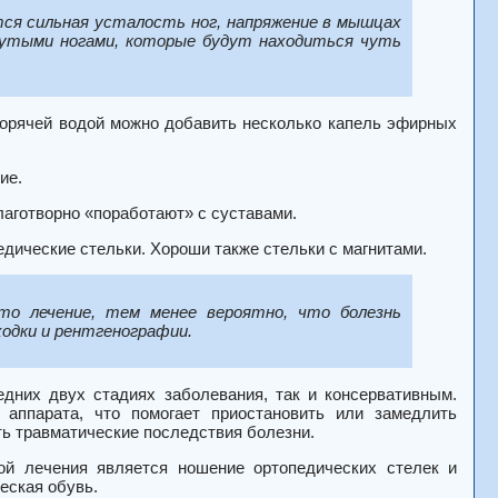
тся сильная усталость ног, напряжение в мышцах
нутыми ногами, которые будут находиться чуть
горячей водой можно добавить несколько капель эфирных
ие.
аготворно «поработают» с суставами.
дические стельки. Хороши также стельки с магнитами.
то лечение, тем менее вероятно, что болезнь
одки и рентгенографии.
дних двух стадиях заболевания, так и консервативным.
 аппарата, что помогает приостановить или замедлить
ь травматические последствия болезни.
ой лечения является ношение ортопедических стелек и
еская обувь.