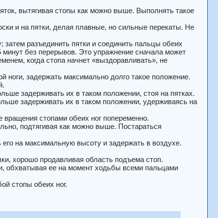
пяток, вытягивая стопы как можно выше. Выполнять такое
оски и на пятки, делая плавные, но сильные перекаты. Не
у; затем разъединить пятки и соединить пальцы обеих
 5 минут без перерывов. Это упражнение сначала может
менем, когда стопа начнет «выздоравливать», не
ой ноги, задержать максимально долго такое положение.
й.
льше задерживать их в таком положении, стоя на пятках.
ольше задерживать их в таком положении, удерживаясь на
е вращения стопами обеих ног попеременно.
ально, подтягивая как можно выше. Постараться
ь его на максимальную высоту и задержать в воздухе.
лки, хорошо продавливая область подъема стоп.
ки, обхватывая ее на момент ходьбы всеми пальцами
ой стопы обеих ног.