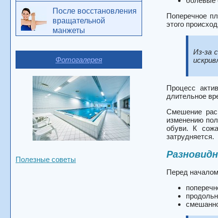
болевые 
После восстановления
Поперечное пл
вращательной
этого происхо
манжеты
Из-за 
Фотогалерея
искрив
Процесс акти
длительное вре
Смешение рас
изменению пол
обуви. К сож
затрудняется.
Разновид
Полезные советы
Перед началом
поперечн
продольн
смешанно