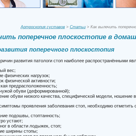
Артроскопия суставов
>
Статьи
> Как вылечить поперечн
чить поперечное плоскостопие в домаш
развития поперечного плоскостопия
причин развития патологи стоп наиболее распространёнными яв
ый вес;
ие физических нагрузок;
ок физической активности;
ская предрасположенность;
чужой обуви (деформированной);
ение обуви низкого качества, специфической модели, ношение 
симптомы проявления заболевания стоп, необходимо отметить
ние подошвы, стоптанность;
тро устают;
ног в области лодыжек, стоп;
ие ширины стопы;