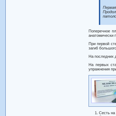
Первая
Продо
патоло
Поперечное пл
анатомически 
При первой сте
загиб большого
На последних 
На первых ста
упражнения пр
Сесть на