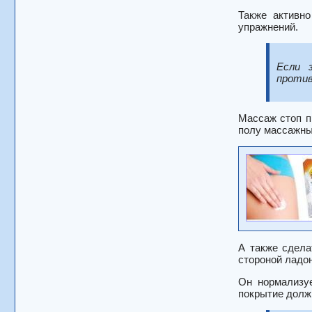
Также активн
упражнений.
Если 
против
Массаж стоп п
полу массажны
А также сдела
стороной ладо
Он нормализу
покрытие долж