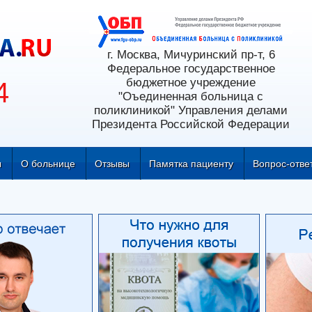
г. Москва, Мичуринский пр-т, 6
Федеральное государственное
бюджетное учреждение
4
"Оъединенная больница с
поликлиникой" Управления делами
Президента Российской Федерации
ы
О больнице
Отзывы
Памятка пациенту
Вопрос-отве