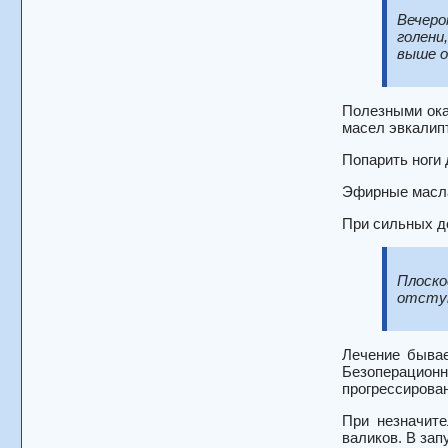
Вечеро
голени
выше о
Полезными ока
масел эвкалипт
Попарить ноги 
Эфирные масла
При сильных д
Плоско
отступ
Лечение бывае
Безоперацион
прогрессирова
При незначит
валиков. В зап