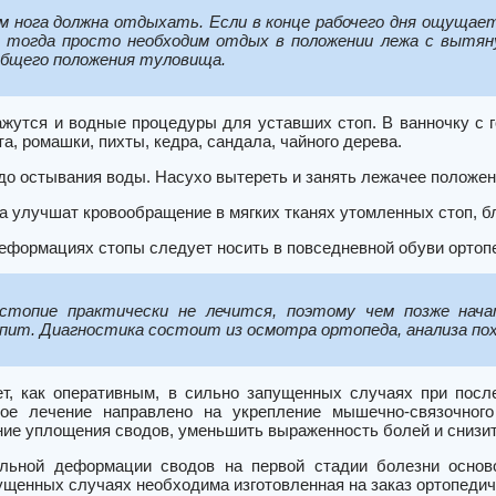
м нога должна отдыхать. Если в конце рабочего дня ощущае
, тогда просто необходим отдых в положении лежа с вытя
бщего положения туловища.
жутся и водные процедуры для уставших стоп. В ванночку с 
а, ромашки, пихты, кедра, сандала, чайного дерева.
до остывания воды. Насухо вытереть и занять лежачее положен
 улучшат кровообращение в мягких тканях утомленных стоп, бл
еформациях стопы следует носить в повседневной обуви ортопе
стопие практически не лечится, поэтому чем позже нача
ит. Диагностика состоит из осмотра ортопеда, анализа пох
т, как оперативным, в сильно запущенных случаях при после
ное лечение направлено на укрепление мышечно-связочного
ние уплощения сводов, уменьшить выраженность болей и снизит
ельной деформации сводов на первой стадии болезни основ
ущенных случаях необходима изготовленная на заказ ортопедич