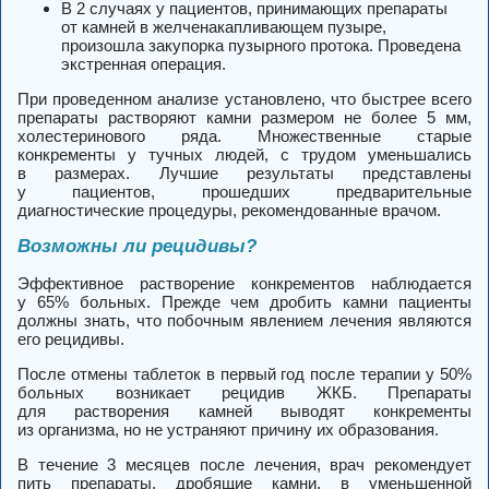
В 2 случаях у пациентов, принимающих препараты
от камней в желченакапливающем пузыре,
произошла закупорка пузырного протока. Проведена
экстренная операция.
При проведенном анализе установлено, что быстрее всего
препараты растворяют камни размером не более 5 мм,
холестеринового ряда. Множественные старые
конкременты у тучных людей, с трудом уменьшались
в размерах. Лучшие результаты представлены
у пациентов, прошедших предварительные
диагностические процедуры, рекомендованные врачом.
Возможны ли рецидивы?
Эффективное растворение конкрементов наблюдается
у 65% больных. Прежде чем дробить камни пациенты
должны знать, что побочным явлением лечения являются
его рецидивы.
После отмены таблеток в первый год после терапии у 50%
больных возникает рецидив ЖКБ. Препараты
для растворения камней выводят конкременты
из организма, но не устраняют причину их образования.
В течение 3 месяцев после лечения, врач рекомендует
пить препараты, дробящие камни, в уменьшенной