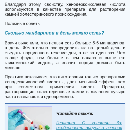
Благодаря этому свойству, хенодеоксихолевая кислота
используются в качестве препарата для растворения
камней холестеринового происхождения.
Полезные советы
Сколько мандаринов в день можно есть?
Врачи выяснили, что нельзя есть больше
5-6 мандаринов
в день
. Желательно распределить их на целый день и
съедать порционно в течение дня, а
не за один раз
. Чем
слаще фрукт, тем больше в нем сахара и выше его
гликемический индекс, а значит порция должна быть
меньше
Практика показывает, что литотерапия только препаратами
хенодеоксихолевой кислоты, дает меньший эффект, чем
при совместном применении кислот. Препараты,
растворяющие холестериновые камни в желчном пузыре
часто назначаются одновременно.
Читайте также:
Гепатит С генотип 3а:
особенности вируса и лечения