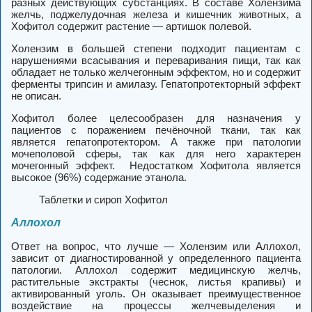
разных действующих субстанциях. В составе Холензима
желчь, поджелудочная железа и кишечник животных, а
Хофитол содержит растение — артишок полевой.
Холензим в большей степени подходит пациентам с
нарушениями всасывания и переваривания пищи, так как
обладает не только желчегонным эффектом, но и содержит
ферменты трипсин и амилазу. Гепатопротекторный эффект
не описан.
Хофитол более целесообразен для назначения у
пациентов с поражением печёночной ткани, так как
является гепатопротектором. А также при патологии
мочеполовой сферы, так как для него характерен
мочегонный эффект. Недостатком Хофитола является
высокое (96%) содержание этанола.
Таблетки и сироп Хофитол
Аллохол
Ответ на вопрос, что лучше — Холензим или Аллохол,
зависит от диагностированной у определенного пациента
патологии. Аллохол содержит медицинскую желчь,
растительные экстракты (чеснок, листья крапивы) и
активированный уголь. Он оказывает преимущественное
воздействие на процессы желчевыделения и