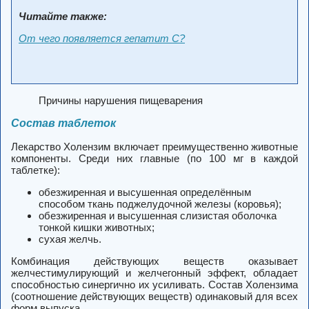
Читайте также:
От чего появляется гепатит С?
Причины нарушения пищеварения
Состав таблеток
Лекарство Холензим включает преимущественно животные
компоненты. Среди них главные (по 100 мг в каждой
таблетке):
обезжиренная и высушенная определённым
способом ткань поджелудочной железы (коровья);
обезжиренная и высушенная слизистая оболочка
тонкой кишки животных;
сухая желчь.
Комбинация действующих веществ оказывает
желчестимулирующий и желчегонный эффект, обладает
способностью синергично их усиливать.
Состав Холензима
(соотношение действующих веществ) одинаковый для всех
форм выпуска.