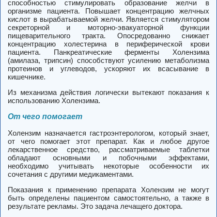
способностью стимулировать образование желчи в
организме пациента.
Повышает концентрацию желчных
кислот в вырабатываемой желчи. Является стимулятором
секреторной и моторно-эвакуаторной функции
пищеварительного тракта. Опосредованно снижает
концентрацию холестерина в периферической крови
пациента. Панкреатические ферменты Холензима
(амилаза, трипсин) способствуют усилению метаболизма
протеинов и углеводов, ускоряют их всасывание в
кишечнике.
Из механизма действия логически вытекают показания к
использованию Холензима.
От чего помогает
Холензим назначается гастроэнтерологом, который знает,
от чего помогает этот препарат. Как и любое другое
лекарственное средство, рассматриваемые таблетки
обладают основными и побочными эффектами,
необходимо учитывать некоторые особенности их
сочетания с другими медикаментами.
Показания к применению препарата Холензим не могут
быть определены пациентом самостоятельно, а также в
результате рекламы. Это задача лечащего доктора.