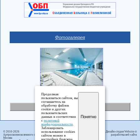
Фотогалерея
Продолжая
пользоваться сайтом, вы
соглашаетесь на
обработку файлов
Полная версия
cookie и других
пользовательских
Понятно
данных в соответствии
с
политикой
конфиденциальности
.
Заблокировать
использование cookies
© 2010-2026
Дизайн-студия Website-it
Артроскопия коленного сустава
разработка веб-сайта
сайтом можно в
Москва
настройках браузера.