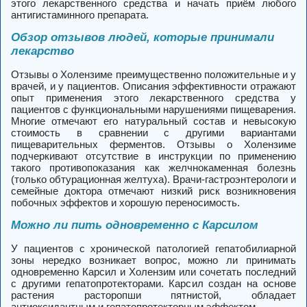
этого лекарственного средства и начать приём любого
антигистаминного препарата.
Обзор отзывов людей, которые принимали
лекарство
Отзывы о Холензиме преимущественно положительные и у
врачей, и у пациентов. Описания эффективности отражают
опыт применения этого лекарственного средства у
пациентов с функциональными нарушениями пищеварения.
Многие отмечают его натуральный состав и невысокую
стоимость в сравнении с другими вариантами
пищеварительных ферментов. Отзывы о Холензиме
подчеркивают отсутствие в инструкции по применению
такого противопоказания как желчнокаменная болезнь
(только обтурационная желтуха). Врачи-гастроэнтерологи и
семейные доктора отмечают низкий риск возникновения
побочных эффектов и хорошую переносимость.
Можно ли пить одновременно с Карсилом
У пациентов с хронической патологией гепатобилиарной
зоны нередко возникает вопрос, можно ли принимать
одновременно Карсил и Холензим или сочетать последний
с другими гепатопротекторами. Карсил создан на основе
растения расторопши пятнистой, обладает
антиоксидантным и гепатопротекторным эффектом.