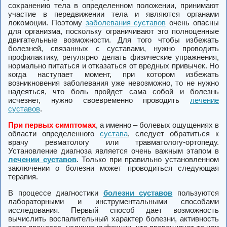
сохранению тела в определенном положении, принимают
участие в передвижении тела и являются органами
локомоции. Поэтому
заболевания суставов
очень опасны
для организма, поскольку ограничивают эго полноценные
двигательные возможности. Для того чтобы избежать
болезней, связанных с суставами, нужно проводить
профилактику, регулярно делать физические упражнения,
нормально питаться и отказаться от вредных привычек. Но
когда наступает момент, при котором избежать
возникновения заболевания уже невозможно, то не нужно
надеяться, что боль пройдет сама собой и болезнь
исчезнет, нужно своевременно проводить
лечение
суставов
.
При первых симптомах
, а именно – болевых ощущениях в
области определенного
сустава
, следует обратиться к
врачу ревматологу или травматологу-ортопеду.
Установление диагноза является очень важным этапом в
лечении суставов
. Только при правильно установленном
заключении о болезни может проводиться следующая
терапия.
В процессе диагностики
болезни суставов
пользуются
лабораторными и инструментальными способами
исследования. Первый способ дает возможность
вычислить воспалительный характер болезни, активность