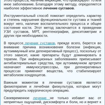
этого процесса, наличие инфекции, что провоцирует то или
иное заболевание. Благодаря этому методу, определяется
наиболее эффективное
лечение суставов
.
Инструментальный способ помогает определить характер
и степень нарушения функциональности сустава и тканей
вокруг него, наличие воспалительного процесса и общее
состояние кости. Этот метод заключается в проведении
УЗИ суставов, МРТ, рентгенографии, денситометрии и
других при необходимости.
В процессе
лечения суставов
, прежде всего, берется во
внимание причина возникновения болезни (инфекция,
аутоиммунный или дегенеративный процесс), поскольку от
этого зависит, какие препараты будут доминировать в
терапии. При инфекционных заболеваниях приписывают
антибактериальные средства, при аутоиммунном артрите
назначают иммуносупрессоры, при дегенеративных
процессах применяют вещества, что стабилизируют
метаболизм хондроцитов.
Важным моментом в лечении суставов является
физиотерапия и лечебная физкультура, которые могут
предупредить хирургическую операцию.
Своевременное
лечение
не только избавит вас от
неприятных ощущений, дискомфорта и боли, но и вернет к