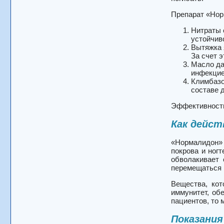
Препарат «Нор
Нитраты 
устойчив
Вытяжка 
За счет 
Масло да
инфекцие
Климбазо
составе 
Эффективность
Как дейс
«Нормалидон» 
покрова и ног
обволакивает 
перемещаться н
Вещества, кот
иммунитет, об
пациентов, то 
Показания