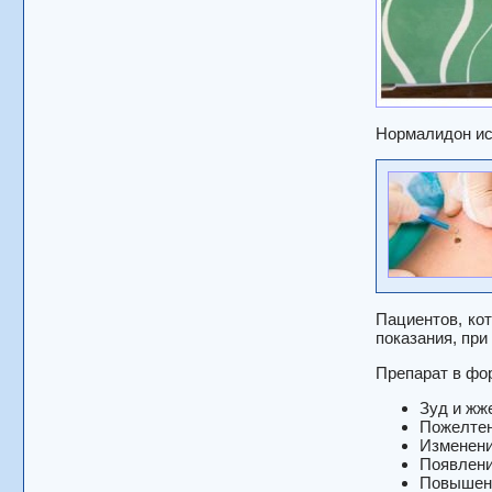
Нормалидон ис
Пациентов, ко
показания, при
Препарат в фо
Зуд и жж
Пожелтен
Изменени
Появлени
Повышенн