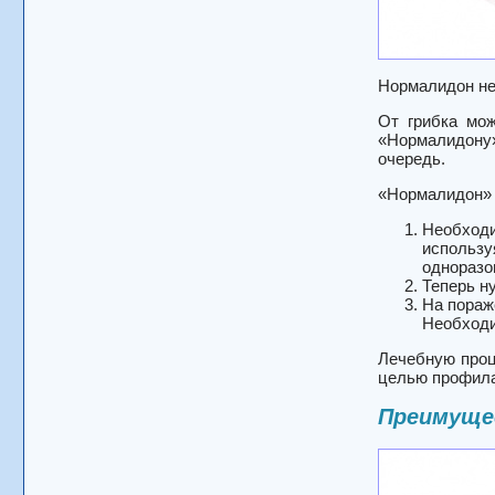
Нормалидон не
От грибка мож
«Нормалидону»
очередь.
«Нормалидон» о
Необходи
использу
одноразо
Теперь ну
На пораж
Необходи
Лечебную проц
целью профила
Преимуще