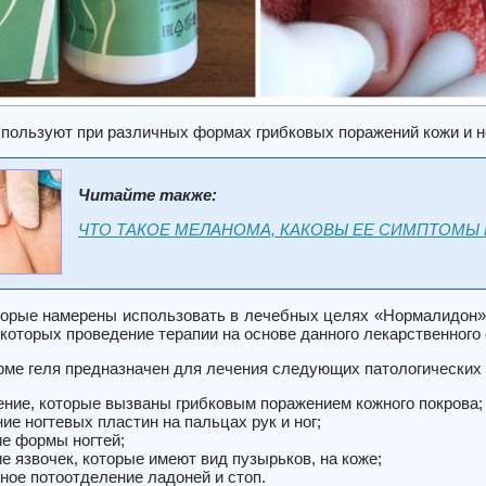
пользуют при различных формах грибковых поражений кожи и н
Читайте также:
ЧТО ТАКОЕ МЕЛАНОМА, КАКОВЫ ЕЕ СИМПТОМЫ 
торые намерены использовать в лечебных целях «Нормалидон»,
 которых проведение терапии на основе данного лекарственног
рме геля предназначен для лечения следующих патологических 
ение, которые вызваны грибковым поражением кожного покрова;
ие ногтевых пластин на пальцах рук и ног;
е формы ногтей;
е язвочек, которые имеют вид пузырьков, на коже;
ое потоотделение ладоней и стоп.