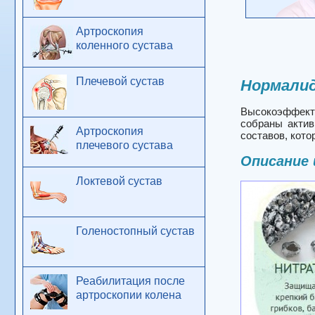
Артроскопия
коленного сустава
Плечевой сустав
Нормалид
Высокоэффекти
собраны актив
Артроскопия
составов, кото
плечевого сустава
Описание 
Локтевой сустав
Голеностопный сустав
Реабилитация после
артроскопии колена