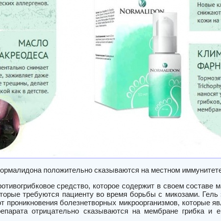
ормалидона положительно сказываются на местном иммунитет
противогрибковое средство, которое содержит в своем составе
оторые требуются пациенту во время борьбы с микозами. Гел
от проникновения болезнетворных микроорганизмов, которые я
епарата отрицательно сказываются на мембране грибка и ег