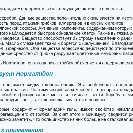
малидон» содержит в себе следующие активные вещества:
серебра. Данные вещества положительно сказываются на местн
ость перед атаками грибков, аллергенов и вирусных агентов;
японской софоры. Активные компоненты, содержанием которых 
этого наблюдается быстрое обновление клеток. Также вытяжка 
креодеса. Вещество способствует быстрому заживлению ранок 
й. Масло сглаживает ткани и борется с шелушением. Благодар
л и фарнезол. Оба вещества агрессивно действуют по отношени
данное средство от грибка разрушает клеточные мембраны патог
 Normalidon по отношению к грибку объясняется содержанием в 
твует Нормалидон
гель имеет жидкую консистенцию. Эта особенность наделяе
тевых пластин. Поэтому активные компоненты препарата попад
собой инфицированное место и начинает вести борьбу с ми
а другие зоны, так как они оказываются в ловушке.
орые содержит «Нормалидон» гель, имеют свойство накапли
ерегающий его от грибка. За счет этого к минимуму сводится 
можно заметить, что большинство из них больше не сталкивали
 к применению