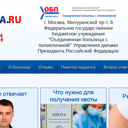
г. Москва, Мичуринский пр-т, 6
Федеральное государственное
бюджетное учреждение
4
"Оъединенная больница с
поликлиникой" Управления делами
Президента Российской Федерации
ы
О больнице
Отзывы
Памятка пациенту
Вопрос-отве