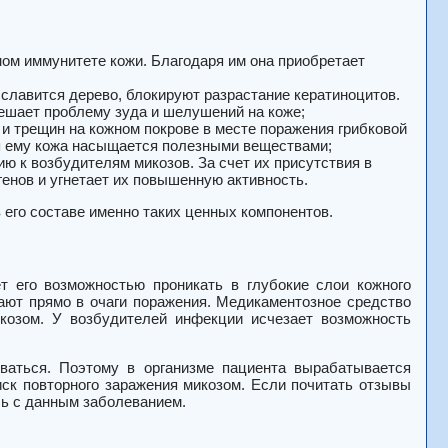
ом иммунитете кожи. Благодаря им она приобретает
славится дерево, блокируют разрастание кератиноцитов.
решает проблему зуда и шелушений на коже;
и трещин на кожном покрове в месте поражения грибковой
я ему кожа насыщается полезными веществами;
ю к возбудителям микозов. За счет их присутствия в
енов и угнетает их повышенную активность.
его составе именно таких ценных компонентов.
т его возможностью проникать в глубокие слои кожного
ают прямо в очаги поражения. Медикаментозное средство
козом. У возбудителей инфекции исчезает возможность
ваться. Поэтому в организме пациента вырабатывается
риск повторного заражения микозом. Если почитать отзывы
сь с данным заболеванием.