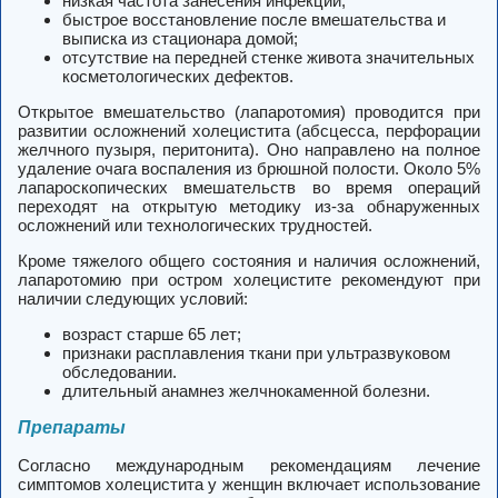
низкая частота занесения инфекции;
быстрое восстановление после вмешательства и
выписка из стационара домой;
отсутствие на передней стенке живота значительных
косметологических дефектов.
Открытое вмешательство (лапаротомия) проводится при
развитии осложнений холецистита (абсцесса, перфорации
желчного пузыря, перитонита). Оно направлено на полное
удаление очага воспаления из брюшной полости. Около 5%
лапароскопических вмешательств во время операций
переходят на открытую методику из-за обнаруженных
осложнений или технологических трудностей.
Кроме тяжелого общего состояния и наличия осложнений,
лапаротомию при остром холецистите рекомендуют при
наличии следующих условий:
возраст старше 65 лет;
признаки расплавления ткани при ультразвуковом
обследовании.
длительный анамнез желчнокаменной болезни.
Препараты
Согласно международным рекомендациям лечение
симптомов холецистита у женщин включает использование