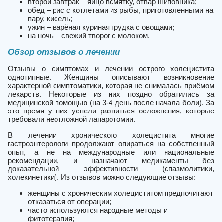
второй завтрак – яйцо всмятку, отвар шиповника;
обед – рис с котлетами из рыбы, приготовленными на
пару, кисель;
ужин – варёная куриная грудка с овощами;
на ночь – свежий творог с молоком.
Обзор отзывов о лечении
Отзывы о симптомах и лечении острого холецистита
однотипные. Женщины описывают возникновение
характерной симптоматики, которая не снималась приёмом
лекарств. Некоторые из них поздно обратились за
медицинской помощью (на 3-4 день после начала боли). За
это время у них успели развиться осложнения, которые
требовали неотложной лапаротомии.
В лечении хронического холецистита многие
гастроэнтерологи продолжают опираться на собственный
опыт, а не на международные или национальные
рекомендации, и назначают медикаменты без
доказательной эффективности (спазмолитики,
холекинетики). Из отзывов можно следующие отзывы:
женщины с хроническим холециститом предпочитают
отказаться от операции;
часто используются народные методы и
фитотерапия;