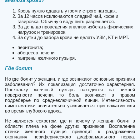
анализа крови?
Кровь нужно сдавать утром и строго натощак.
За 12 часов исключаются сладкий чай, кофе и
газировка. Обычную воду пить разрешается.
За день до проведения анализа избегать физических
нагрузок и тренировок.
За сутки до забора крови не делать УЗИ, КТ и МРТ.
перитонита;
абсцесса печени;
гангрены желчного пузыря.
Где болит
Но где болит у женщин, и где возникают основные признаки
заболевания? Их локализация достаточно характерная.
Поскольку желчный пузырь находится на нижней
поверхности печени, то боль возникает в правом
подреберье по среднеключичной линии. Интенсивность
симптоматики значительно усиливается при нажатии или
во время глубокого вдоха.
Не является секретом, где и почему у женщин болит в
области плеча на фоне других признаков. Воспаление
стенки желчного пузыря приводит к раздражению
окончания периферического диафрагмального нерва.