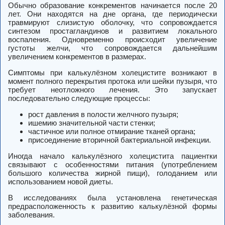
Обычно образование конкрементов начинается после 20
лет. Они находятся на дне органа, где периодически
травмируют слизистую оболочку, что сопровождается
синтезом простагландинов и развитием локального
воспаления. Одновременно происходит увеличение
густоты желчи, что сопровождается дальнейшим
увеличением конкрементов в размерах.
Симптомы при калькулёзном холецистите возникают в
момент полного перекрытия протока или шейки пузыря, что
требует неотложного лечения. Это запускает
последовательно следующие процессы:
рост давления в полости желчного пузыря;
ишемию значительной части стенки;
частичное или полное отмирание тканей органа;
присоединение вторичной бактериальной инфекции.
Иногда начало калькулёзного холецистита пациентки
связывают с особенностями питания (употреблением
большого количества жирной пищи), голоданием или
использованием новой диеты.
В исследованиях была установлена генетическая
предрасположенность к развитию калькулёзной формы
заболевания.