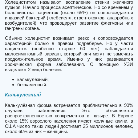
Холециститом называют воспаление стенки желчного
пузыря. Начало процесса асептическое. Но со временем у
большинства пациенток (около 65%) он сопровождается
инвазией бактерий (клебсиелл, стрептококков, анаэробных
возбудителей), что провоцирует развитие флегмоны или
гангрены органа.
Обычно холецистит возникает резко и сопровождается
характерной болью в правом подреберье. Но у части
пациенток (особенно старше 60 лет) наблюдается
малосимптомный вариант, который они могут не замечать
продолжительное время. Именно у них развивается
хроническая форма заболевания. С помощью УЗИ
выделяют 2 вида болезни:
калькулёзный;
бескаменный.
Калькулёзный
Калькулёзная форма встречается приблизительно в 90%
случаев заболевания. Это объясняется
распространенностью конкрементов в пузыре. В Европе
около 15% взрослого населения имеют желчные камни, в
США число таких людей достигает 25 миллионов человек,
около 60% из них – женщины.