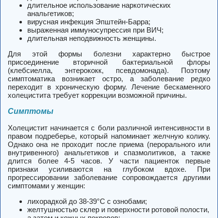
длительное использование наркотических
анальгетиков;
вирусная инфекция Эпштейн-Барра;
выраженная иммуносупрессия при ВИЧ;
длительная неподвижность женщины.
Для этой формы болезни характерно быстрое
присоединение вторичной бактериальной флоры
(клебсиелла, энтерококк, псевдомонада). Поэтому
симптоматика возникает остро, а заболевание редко
переходит в хроническую форму. Лечение бескаменного
холецистита требует коррекции возможной причины.
Симптомы
Холецистит начинается с боли различной интенсивности в
правом подреберье, который напоминает желчную колику.
Однако она не проходит после приема (перорального или
внутривенного) анальгетиков и спазмолитиков, а также
длится более 4-5 часов. У части пациенток первые
признаки усиливаются на глубоком вдохе. При
прогрессировании заболевание сопровождается другими
симптомами у женщин:
лихорадкой до 38-39°С с ознобами;
желтушностью склер и поверхности ротовой полости,
а затем и кожных покровов;