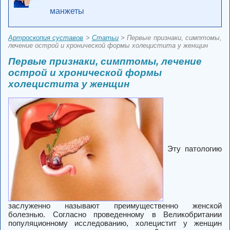
манжеты
Артроскопия суставов
>
Статьи
> Первые признаки, симптомы,
лечение острой и хронической формы холецистита у женщин
Первые признаки, симптомы, лечение
острой и хронической формы
холецистита у женщин
Эту патологию
заслуженно называют преимущественно женской
болезнью. Согласно проведенному в Великобритании
популяционному исследованию, холецистит у женщин