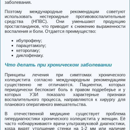
заболевания.
Поэтому международные рекомендации советуют
использовать нестероидные противовоспалительные
средства (НПВС). Они уменьшают продукцию
простагландинов, что приводит к снижению выраженности
воспаления и боли. Отдается преимущество:
ибупрофену;
парацетамолу;
кеторолаку;
диклофенаку.
Что делать при хроническом заболевании
Принципы лечения при симптомах хронического
холецистита согласно международным рекомендациям
существенно не отличаются. Пациентки, которых
периодически беспокоит боль в правом подреберье и у
которых УЗИ показало характерные признаки
воспалительного процесса, направляются к хирургу для
планового оперативного вмешательства.
В отечественной медицине существует проблема
гипердиагностики хронического холецистита у женщин. Её
часто «обнаруживают» врачи ультразвуковой диагностики,
когда видят утолщение стенки на 1-2 мм или наличие