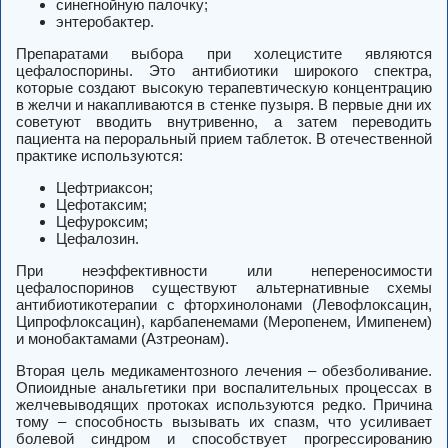
синегнойную палочку;
энтеробактер.
Препаратами выбора при холецистите являются
цефалоспорины. Это антибиотики широкого спектра,
которые создают высокую терапевтическую концентрацию
в желчи и накапливаются в стенке пузыря. В первые дни их
советуют вводить внутривенно, а затем переводить
пациента на пероральный прием таблеток. В отечественной
практике используются:
Цефтриаксон;
Цефотаксим;
Цефуроксим;
Цефалозин.
При неэффективности или непереносимости
цефалоспоринов существуют альтернативные схемы
антибиотикотерапии с фторхинолонами (Левофлоксацин,
Ципрофлоксацин), карбапенемами (Меропенем, Имипенем)
и монобактамами (Азтреонам).
Вторая цель медикаментозного лечения – обезболивание.
Опиоидные анальгетики при воспалительных процессах в
желчевыводящих протоках используются редко. Причина
тому – способность вызывать их спазм, что усиливает
болевой синдром и способствует прогрессированию