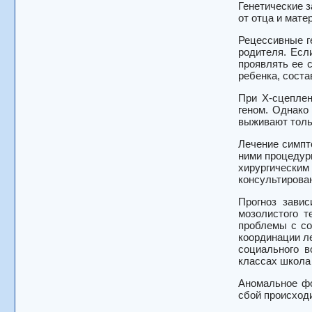
Генетические 
от отца и матер
Рецессивные ге
родителя. Есл
проявлять ее 
ребенка, сост
При Х-сцеплен
геном. Однако
выживают тольк
Лечение симпт
ними процедур
хирургическим
консультирова
Прогноз зави
мозолистого т
проблемы с со
координации ле
социального в
классах школа
Аномальное фо
сбой происходи