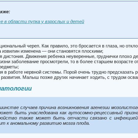
кже:
е в области пупка у взрослых и детей
циональный череп. Как правило, это бросается в глаза, но откл
а извилин изменена — они становятся плоскими;
 дистония. Движения ребенка неуверенные, груднички плохо дер
изни заболевание просмотрели, то в более старшем возрасте от
редметы;
я в работе нервной системы. Порой очень трудно предсказать 
 развития. Малыш позже других начинает ходить, с трудом осва
патологии
шинстве случаев причина возникновения агенезии мозолистог
ожет быть унаследована как аутосомно-рецессивный призна
ройство также может быть отчасти связано с инфекцией 
ит к аномальному развитию мозга плода.