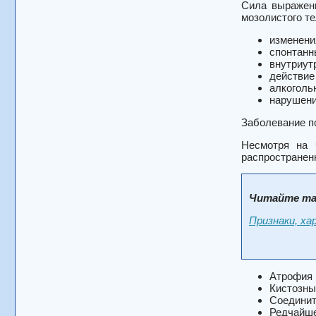
Сила выраженн
мозолистого те
изменени
спонтанн
внутриут
действие
алкоголь
нарушени
Заболевание по
Несмотря на 
распространен
Читайте та
Признаки, ха
Атрофия (
Кистозны
Соединит
Редчайше