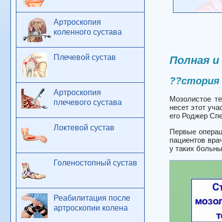
Артроскопия
коленного сустава
Плечевой сустав
Полная и
??стория 
Артроскопия
Мозолистое те
плечевого сустава
несет этот уча
его Роджер Спе
Локтевой сустав
Первые операц
пациентов вра
у таких больн
Голеностопный сустав
Реабилитация после
артроскопии колена