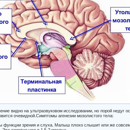
ение видно на ультразвуковом исследовании, но порой недуг о
овится очевидной.Симптомы агенезии мозолистого тела:
 функции зрения и слуха. Малыш плохо слышит или же совсем н
 Это заметно уже в 1,5-2 месяца.