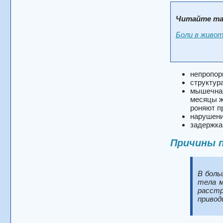
Читайте та
Боли в живот
непропор
структур
мышечная
месяцы ж
роняют п
нарушени
задержка
Причины 
В боль
тела м
расст
привод