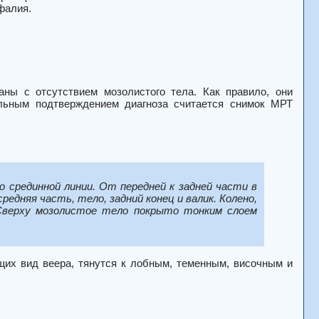
фалия.
ны с отсутствием мозолистого тела. Как правило, они
ельным подтверждением диагноза считается снимок МРТ
 срединной линии. От передней к задней части в
едняя часть, тело, задний конец и валик. Колено,
 Сверху мозолистое тело покрыто тонким слоем
ющих вид веера, тянутся к лобным, теменным, височным и