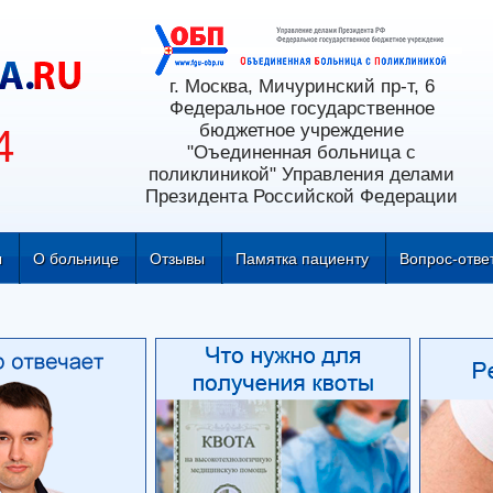
г. Москва, Мичуринский пр-т, 6
Федеральное государственное
бюджетное учреждение
4
"Оъединенная больница с
поликлиникой" Управления делами
Президента Российской Федерации
ы
О больнице
Отзывы
Памятка пациенту
Вопрос-отве