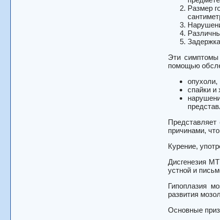
Размер г
сантимет
Нарушени
Различны
Задержка
Эти симптомы 
помощью обсл
опухоли, 
спайки и 
нарушени
представ
Представляет 
причинами, чт
Курение, употр
Дисгенезия МТ
устной и письм
Гипоплазия мо
развития мозо
Основные приз