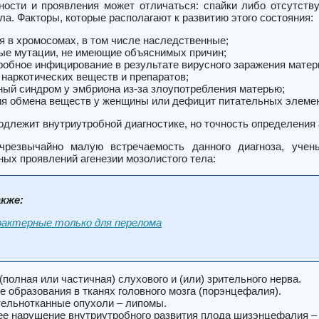
ости и проявления может отличаться: спайки либо отсутству
ла. Факторы, которые располагают к развитию этого состояния:
я в хромосомах, в том числе наследственные;
ые мутации, не имеющие объяснимых причин;
робное инфицирование в результате вирусного заражения матер
 наркотических веществ и препаратов;
ный синдром у эмбриона из-за злоупотребления матерью;
я обмена веществ у женщины или дефицит питательных элемен
длежит внутриутробной диагностике, но точность определения а
чрезвычайно малую встречаемость данного диагноза, учен
ных проявлений агенезии мозолистого тела:
кже:
рактерные только для перелома
полная или частичная) слухового и (или) зрительного нерва.
е образования в тканях головного мозга (порэнцефалия).
ельнотканные опухоли – липомы.
е нарушение внутриутробного развития плода шизэнцефалия – 