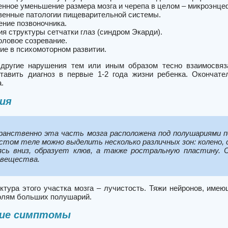
нное уменьшение размера мозга и черепа в целом – микроэнце
енные патологии пищеварительной системы.
ние позвоночника.
я структуры сетчатки глаз (синдром Экарди).
оловое созревание.
ие в психомоторном развитии.
другие нарушения тем или иным образом тесно взаимосвяза
тавить диагноз в первые 1-2 года жизни ребенка. Окончат
.
ия
анственно эта часть мозга расположена под полушариями по
стом теле можно выделить несколько различных зон: колено, ср
ясь вниз, образует клюв, а также ростральную пластину.
 вещества.
ктура этого участка мозга – лучистость. Тяжи нейронов, име
олям больших полушарий.
кие симптомы