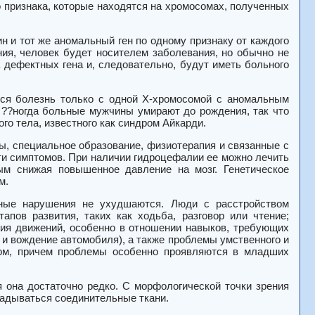
 признака, которые находятся на хромосомах, полученных
н и тот же аномальный ген по одному признаку от каждого
ния, человек будет носителем заболевания, но обычно не
а дефектных гена и, следовательно, будут иметь больного
ся болезнь только с одной Х-хромосомой с аномальным
 ??ногда больные мужчины умирают до рождения, так что
го тела, известного как синдром Айкарди.
, специальное образование, физиотерапия и связанные с
ти симптомов. При наличии гидроцефалии ее можно лечить
ым снижая повышенное давление на мозг. Генетическое
м.
льные нарушения не ухудшаются. Люди с расстройством
апов развития, таких как ходьба, разговор или чтение;
ия движений, особенно в отношении навыков, требующих
е и вождение автомобиля), а также проблемы умственного и
том, причем проблемы особенно проявляются в младших
 она достаточно редко. С морфологической точки зрения
ладываться соединительные ткани.