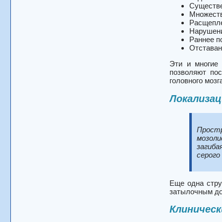
Существе
Множеств
Расщепле
Нарушени
Раннее п
Отставан
Эти и многие 
позволяют пос
головного мозга
Локализац
Простр
мозоли
загиба
серого
Еще одна стру
затылочным д
Клиничес