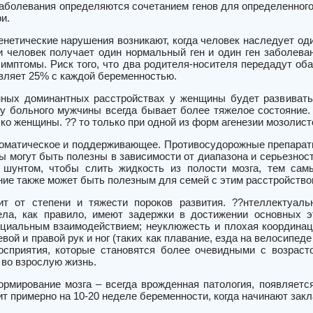
заболевания определяются сочетанием генов для определенного
и.
нетические нарушения возникают, когда человек наследует оди
и человек получает один нормальный ген и один ген заболева
симптомы. Риск того, что два родителя-носителя передадут об
авляет 25% с каждой беременностью.
ных доминантных расстройствах у женщины будет развивать
 у больного мужчины всегда бывает более тяжелое состояние.
о женщины. ?? то только при одной из форм агенезии мозолисто
оматическое и поддерживающее. Противосудорожные препараты
ы могут быть полезны в зависимости от диапазона и серьезнос
 шунтом, чтобы слить жидкость из полости мозга, тем сам
ние также может быть полезным для семей с этим расстройство
сит от степени и тяжести пороков развития. ??нтеллектуа
ела, как правило, имеют задержки в достижении основных эт
циальным взаимодействием; неуклюжесть и плохая координац
вой и правой рук и ног (таких как плавание, езда на велосипед
осприятия, которые становятся более очевидными с возрас
 во взрослую жизнь.
рмирование мозга – всегда врожденная патология, появляется
т примерно на 10-20 неделе беременности, когда начинают зак