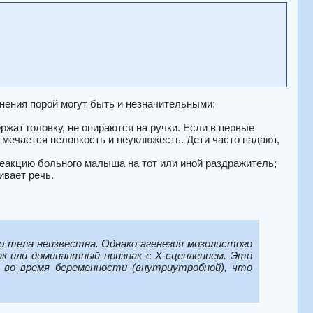
онения порой могут быть и незначительными;
жат головку, не опираются на ручки. Если в первые
мечается неловкость и неуклюжесть. Дети часто падают,
реакцию больного малыша на тот или иной раздражитель;
ивает речь.
о тела неизвестна. Однако агенезия мозолистого
к или доминантный признак с Х-сцеплением. Это
во время беременности (внутриутробной), что